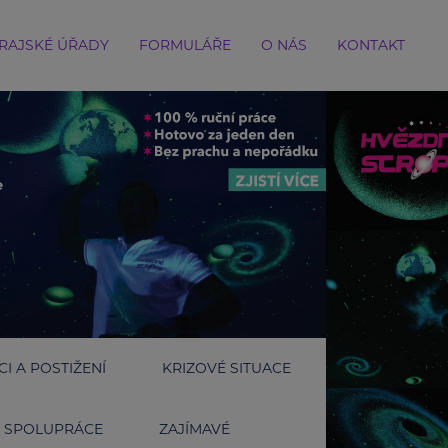
RAJSKÉ ÚŘADY
FORMULÁŘE
O NÁS
KONTAKT
I A POSTIŽENÍ
KRIZOVÉ SITUACE
SPOLUPRÁCE
ZAJÍMAVÉ