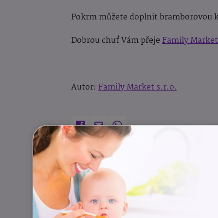
Pokrm můžete doplnit bramborovou k
Dobrou chuť Vám přeje
Family Market
Autor:
Family Market s.r.o.
Recepty