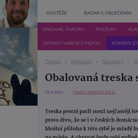
SOUTĚŽE
BAZAR S OBLEČENÍM
SNÍDANĚ, SVAČINY
POLÉVKY
HLAV
DOMÁCÍ VAŘENÍ S PEPOU
POKRMY Z 
Domů
Magazín
Recepty
P
Obalovaná treska
03.11.2024
FAMILY MARKET S.R.O.
Treska pestrá patří mezi nejčastěji 
proto divu, že se i v českých domác
Ideální příloha k této rybě je mladý
na másle. A chutnat bude celé rodině