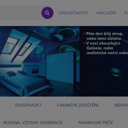
SPOLEČNOSTI
MAGAZÍN
K
DOSPÍVAJÍCÍ
FINANČNÍ ZAJIŠTĚNÍ
NEMOC
RODINA, VZTAHY, GENERACE
NÁHRADNÍ PÉČE