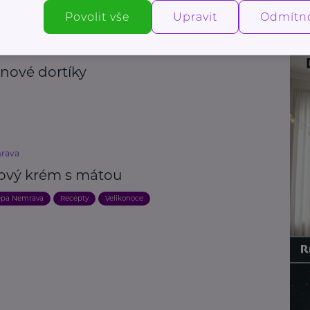
Povolit vše
Upravit
Odmítn
ket s.r.o.
inové dortíky
rava
ový krém s mátou
epa Nemrava
Recepty
Velikonoce