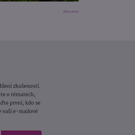
REKLAMA
dílení zkušeností.
ěte o tématech,
te první, kdo se
e vaší e-mailové