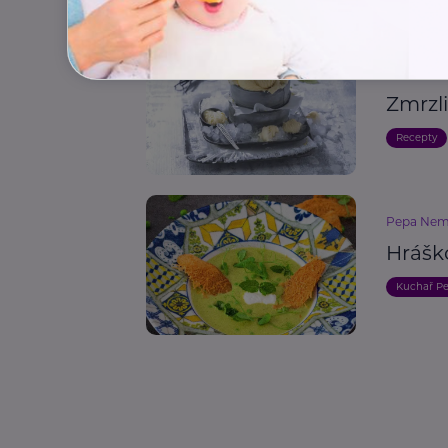
Související články
Reklama
Family Mar
Zmrzl
Recepty
Pepa Nem
Hrášk
Kuchař P