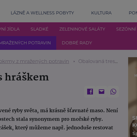
LÁZNĚ A WELLNESS POBYTY
KULTURA
POM
NÍ JÍDLA
SLADKÉ
ZELENINOVÉ SALÁTY
SEZÓNNÍ
MRAŽENÝCH POTRAVIN
DOBRÉ RADY
okrmy z mražených potravin
Obalovaná treska s hráškem
 s hráškem
lovené ryby světa, má krásně šťavnaté maso. Není
nostech stala synonymem pro mořské ryby.
 hrášek, který můžeme např. jednoduše restovat
.