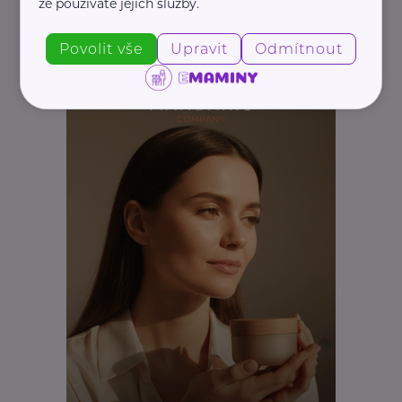
že používáte jejich služby.
Povolit vše
Upravit
Odmítnout