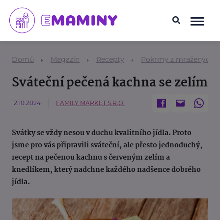
Domů
Magazín
Recepty
Pokrmy z mražených p
Sváteční pečená kachna se zelím
12.10.2024
FAMILY MARKET S.R.O.
Svátky se vždy nesou v duchu kvalitního jídla. Proto
jsme pro vás připravili sváteční, ale přesto jednoduchý,
recept na pečenou kachnu s červeným zelím a
knedlíkem, který nadchne každého nadšence dobrého
jídla.