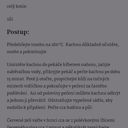
celý kmín
sůl
Postup:
Předehřejte troubu na 180 °C. Kachnu důkladně očistěte,
osolte a pokmínujte.
Umístěte kachnu do pekáče hřbetem nahoru, zalijte
naběračkou vody, přikryjte pekáč a pečte kachnu po dobu
15 minut. Poté ji otočte, propíchejte kůži na tučných
místech vidličkou a pokračujte v pečení za častého
podlévání. Asi od poloviny pečení můžete kachnu odkrýt
a jednou ji převrátit. Odstraňujte vypečené sádlo, aby
nedošlo k připálení. Pečte cca hodinu a půl.
Červené zelí vařte v hrnci cca se 2 polévkovými lžícemi
červeného vína cca 7 minut a několikrát zamíchejte.