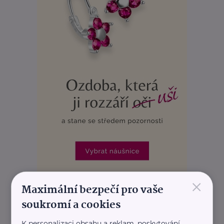
×
Maximální bezpečí pro vaše
REKLAMA
soukromí a cookies
K personalizaci obsahu a reklam, poskytování