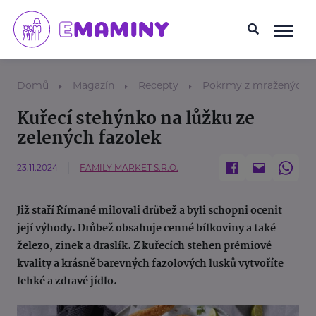
Domů
Magazín
Recepty
Pokrmy z mražených p
Kuřecí stehýnko na lůžku ze
zelených fazolek
23.11.2024
FAMILY MARKET S.R.O.
Již staří Římané milovali drůbež a byli schopni ocenit
její výhody. Drůbež obsahuje cenné bílkoviny a také
železo, zinek a draslík. Z kuřecích stehen prémiové
kvality a krásně barevných fazolových lusků vytvoříte
lehké a zdravé jídlo.