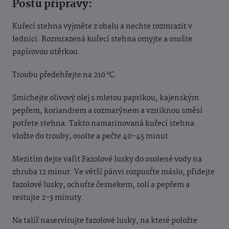
Postu přípravy:
Kuřecí stehna vyjměte z obalu a nechte rozmrazit v
lednici. Rozmrazená kuřecí stehna omyjte a osušte
papírovou utěrkou.
Troubu předehřejte na 210 °C.
Smíchejte olivový olej s mletou paprikou, kajenským
pepřem, koriandrem a rozmarýnem a vzniknou směsí
potřete stehna. Takto namarinovaná kuřecí stehna
vložte do trouby, osolte a pečte 40-45 minut.
Mezitím dejte vařit Fazolové lusky do osolené vody na
zhruba 12 minut.
Ve větší pánvi rozpusťte máslo, přidejte
fazolové lusky, ochuťte česnekem, solí a pepřem a
restujte 2-3 minuty.
Na talíř naservírujte fazolové lusky, na které položte