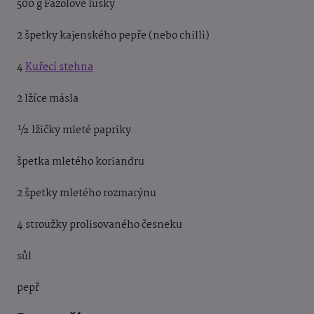
500 g Fazolové lusky
2 špetky kajenského pepře (nebo chilli)
4
Kuřecí stehna
2 lžíce másla
½ lžičky mleté papriky
špetka mletého koriandru
2 špetky mletého rozmarýnu
4 stroužky prolisovaného česneku
sůl
pepř