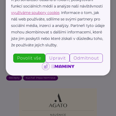
funkcí sociálních médií a analýze naší návštěvnosti
Související články
využíváme soubory cookie
. Informace o tom, jak
náš web používáte, sdílíme se svými partnery pro
sociální média, inzerci a analýzy. Partneři tyto údaje
mohou zkombinovat s dalšími informacemi, které
jste jim poskytli nebo které získali v důsledku toho,
že používáte jejich služby.
Povolit vše
Upravit
Odmítnout
Pepa Nemrava
Kuře s nádivkou
Recepty
Kuchař Pepa Nemrava