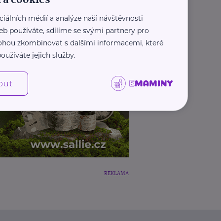
Další články
ciálních médií a analýze naší návštěvnosti
eb používáte, sdílíme se svými partnery pro
 mohou zkombinovat s dalšími informacemi, které
oužíváte jejich služby.
out
REKLAMA