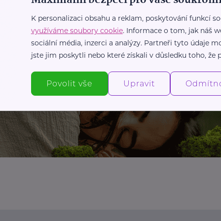
K personalizaci obsahu a reklam, poskytování funkcí so
využíváme soubory cookie
. Informace o tom, jak náš w
sociální média, inzerci a analýzy. Partneři tyto údaje
jste jim poskytli nebo které získali v důsledku toho, že p
Povolit vše
Upravit
Odmítn