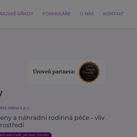
RAJSKÉ ÚŘADY
FORMULÁŘE
O NÁS
KONTAKT
Úroveň partnera:
y
brá rodina o.p.s.
eny a náhradní rodinná péče - vliv
rostředí
Náhradní rodič, pěstoun, hostitel