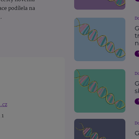
ace podílela na
i.
Do
G
t
n
Do
G
s
.cz
 1
Do
G