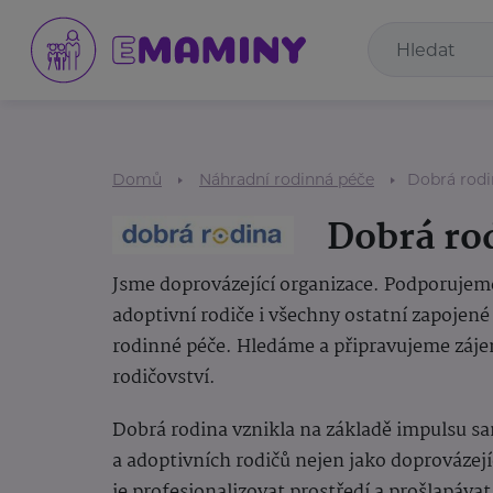
Domů
Náhradní rodinná péče
Dobrá rodin
Dobrá rod
Jsme doprovázející organizace. Podporujem
adoptivní rodiče i všechny ostatní zapojen
rodinné péče. Hledáme a připravujeme záj
rodičovství.
Dobrá rodina vznikla na základě impulsu 
a adoptivních rodičů nejen jako doprovázejí
je profesionalizovat prostředí a prošlapáva