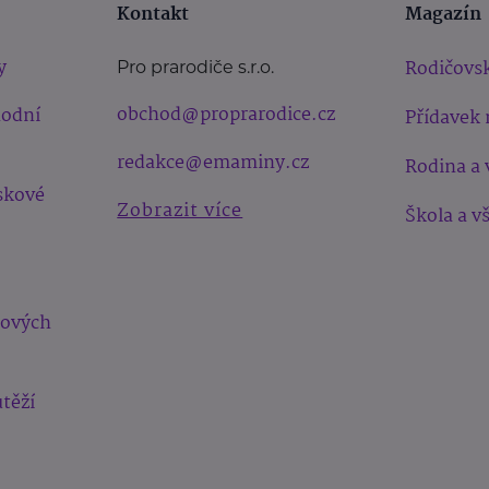
Kontakt
Magazín
y
Rodičovsk
Pro prarodiče s.r.o.
obchod@proprarodice.cz
hodní
Přídavek 
redakce@emaminy.cz
Rodina a 
skové
Zobrazit více
Škola a v
bových
těží