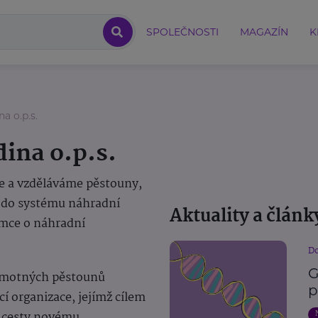
SPOLEČNOSTI
MAGAZÍN
K
a o.p.s.
ina o.p.s.
e a vzděláváme pěstouny,
é do systému náhradní
Aktuality a článk
emce o náhradní
Do
G
samotných pěstounů
p
cí organizace, jejímž cílem
t cesty novému