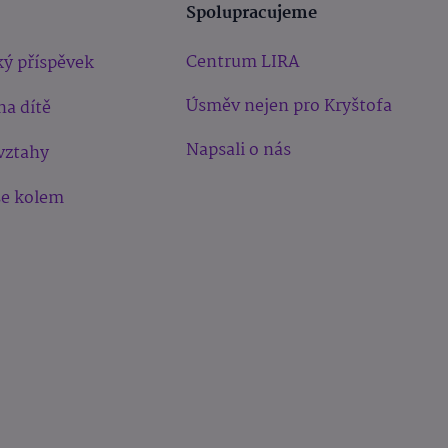
Spolupracujeme
Centrum LIRA
ý příspěvek
Úsměv nejen pro Kryštofa
na dítě
Napsali o nás
vztahy
še kolem