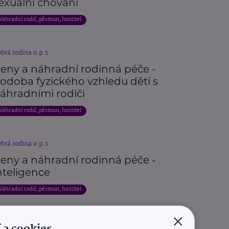
exuální chování
Náhradní rodič, pěstoun, hostitel
brá rodina o.p.s.
eny a náhradní rodinná péče -
odoba fyzického vzhledu dětí s
áhradními rodiči
Náhradní rodič, pěstoun, hostitel
brá rodina o.p.s.
eny a náhradní rodinná péče -
nteligence
Náhradní rodič, pěstoun, hostitel
×
 a cookies