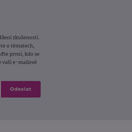
dílení zkušeností.
ěte o tématech,
te první, kdo se
e vaší e-mailové
Odeslat