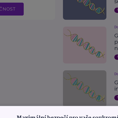
s
EČNOST
Do
G
p
n
Do
G
i
Maximální bezpečí pro vaše soukromí