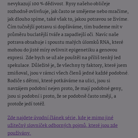
nevykazují 100 % dědivost. Rysy našeho obličeje
rozhodně ovlivňuje, jak často se smějeme nebo mračíme,
jak dlouho spíme, také však to, jakou potravou se živíme.
Čím tučnější potravu si dopřáváme, tím budeme mít v
průměru buclatější tváře a zapadlejší oči. Navíc naše
potrava obsahuje i spoustu malých úlomků RNA, které
mohou do jisté míry ovlivnit epigenetiku a genovou
expresi. Zde bych se už ale pouštěl na příliš tenký led
spekulace. Důležité je, že všechny ty faktory, které jsem
zmiňoval, jsou v rámci všech členů jedné každé podobné.
Rodiče s dětmi, které potkáváme na ulici, jsou si
navzájem podobní nejen proto, že mají podobné geny,
jsou si podobní i proto, že se podobně často smějí, a
protože jedí totéž.
Zde najdete úvodní článek série, kde je mimo jiné
užitečný slovníček odborných pojmů, které jsou zde
používány.