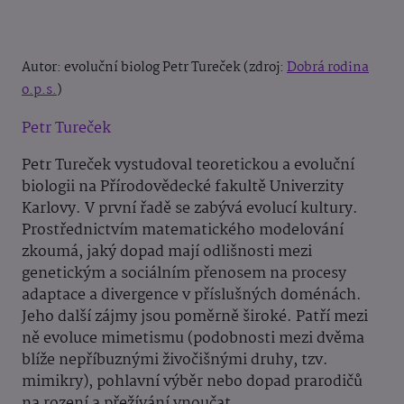
Autor: evoluční biolog Petr Tureček (zdroj:
Dobrá rodina
o.p.s.
)
Petr Tureček
Petr Tureček vystudoval teoretickou a evoluční
biologii na Přírodovědecké fakultě Univerzity
Karlovy. V první řadě se zabývá evolucí kultury.
Prostřednictvím matematického modelování
zkoumá, jaký dopad mají odlišnosti mezi
genetickým a sociálním přenosem na procesy
adaptace a divergence v příslušných doménách.
Jeho další zájmy jsou poměrně široké. Patří mezi
ně evoluce mimetismu (podobnosti mezi dvěma
blíže nepříbuznými živočišnými druhy, tzv.
mimikry), pohlavní výběr nebo dopad prarodičů
na rození a přežívání vnoučat.