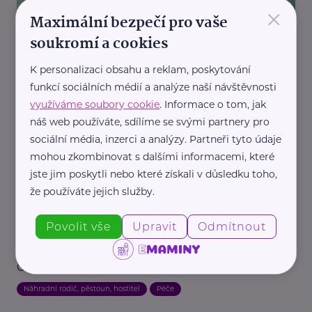
×
Maximální bezpečí pro vaše
soukromí a cookies
Rodinná síť
K personalizaci obsahu a reklam, poskytování
Geny a náhradní rodinná péče
funkcí sociálních médií a analýze naší návštěvnosti
využíváme soubory cookie
. Informace o tom, jak
Náhradní rodič, pěstoun, hostitel
Rodina
náš web používáte, sdílíme se svými partnery pro
sociální média, inzerci a analýzy. Partneři tyto údaje
mohou zkombinovat s dalšími informacemi, které
jste jim poskytli nebo které získali v důsledku toho,
že používáte jejich služby.
Povolit vše
Upravit
Odmítnout
Dobrá rodina o.p.s.
Geny a náhradní rodinná péče - etnicita
Náhradní rodič, pěstoun, hostitel
Péče