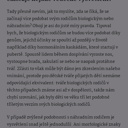
Tady přesně nevím, jak to myslíte, zda se říká, že se
začínají více podobat svým rodičům biologickým nebo
náhradním? Obojí je asi do jisté míry pravda. Tipoval
bych, že biologickým rodičům se budou více podobat díky
genům, jejichž účinky se spouští až později v životě
například díky hormonálním kaskádám, které startují v
pubertě. Spoustě lidem během dospívání vyroste nos,
vystoupne brada, zakulatí se nebo se naopak protáhne
tvář. Zčásti to však může být dáno jen zkreslením našeho
vnímání, protože pro dětské tváře přijatých dětí nemáme
odpovídající ekvivalent: tváře biologických rodičů v
těchto případech známe asi až v dospělosti, takže nám
chybí srovnání, jak byly děti ve věku tří let podobné
tříletým verzím svých biologických rodičů.
V případě zvýšené podobnosti s náhradním rodičem je
vysvětlení snad ještě jednodušší: Ani morfologické znaky