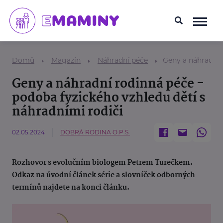
Domů
Magazín
Náhradní péče
Geny a náhradní 
Geny a náhradní rodinná péče -
podoba fyzického vzhledu dětí s
náhradními rodiči
02.05.2024
DOBRÁ RODINA O.P.S.
Rozhovor s evolučním biologem Petrem Turečkem.
Odkaz na úvodní článek série a slovníček odborných
termínů najdete na konci článku.