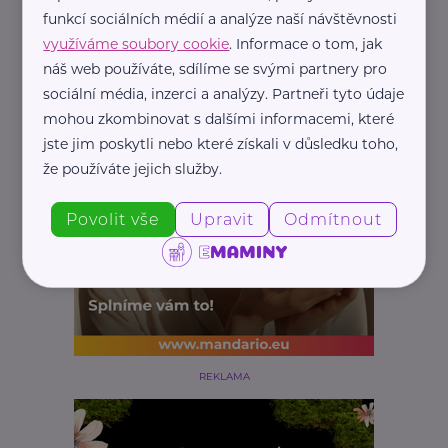
Náhradní rodič, pěstoun, hostitel
Závislosti
funkcí sociálních médií a analýze naší návštěvnosti
využíváme soubory cookie
. Informace o tom, jak
náš web používáte, sdílíme se svými partnery pro
sociální média, inzerci a analýzy. Partneři tyto údaje
mohou zkombinovat s dalšími informacemi, které
jste jim poskytli nebo které získali v důsledku toho,
že používáte jejich služby.
Povolit vše
Upravit
Odmítnout
REKLAMA