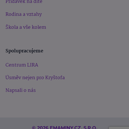
Přídavek na dítě
Rodina a vztahy
Škola a vše kolem
Spolupracujeme
Centrum LIRA
Úsměv nejen pro Kryštofa
Napsali o nás
© 2026 EMAMINY.CZ, S.R.O.