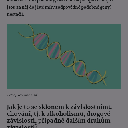
kuřáctví velmi podobný, takže se dá předpokládat, že
jsou za něj do jisté míry zodpovědné podobné geny)
nestačil.
Zdroj: Rodinná síť
Jak je to se sklonem k závislostnímu
chování, tj. k alkoholismu, drogové
závislosti, případně dalším druhům
závislostí?