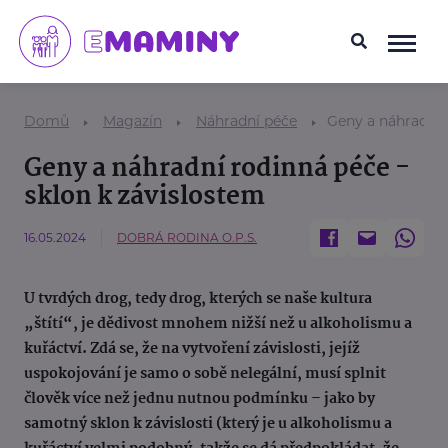
Domů
Magazín
Náhradní péče
Geny a náhradní 
Geny a náhradní rodinná péče -
sklon k závislostem
16.05.2024
DOBRÁ RODINA O.P.S.
U tvrdých drog, tedy drog, kterých se naše kultura
„štítí“, je dědivost mnohem nižší než u alkoholismu a
kuřáctví. Zdá se, že na vytvoření závislosti, jejíž
uspokojování je samo o sobě nelegální, musí splnit
člověk více než jednu nutnou podmínku – jako by
samotný sklon k závislosti (který je u alkoholismu a