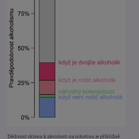
Dědivost sklonu k závislosti na nikotinu je přibližně