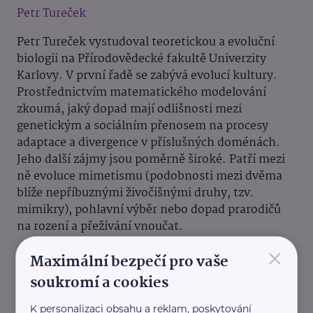
Petr Tureček
Petr Tureček vystudoval teoretickou a evoluční
biologii na Přírodovědecké fakultě Univerzity
Karlovy. V první řadě se zabývá evolucí kultury.
Prostřednictvím matematického modelování
zkoumá, jaký dopad mají odlišnosti mezi
genetickým a sociálním přenosem na procesy
adaptace a divergence v příslušných doménách.
Jeho další zájmy jsou poměrně široké. Patří mezi
ně evoluce mimetismu (podobnosti mezi dvěma
blíže nepříbuznými živočišnými druhy, tzv.
mimikry), pohlavní výběr nebo dopad prarodičů
na rození a přežívání vnoučat.
×
Maximální bezpečí pro vaše
soukromí a cookies
K personalizaci obsahu a reklam, poskytování