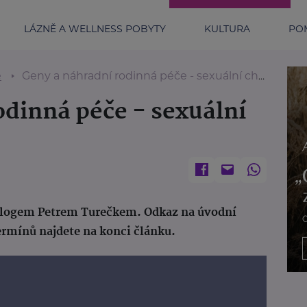
LÁZNĚ A WELLNESS POBYTY
KULTURA
POM
e
Geny a náhradní rodinná péče - sexuální chování
odinná péče - sexuální
iologem Petrem Turečkem. Odkaz na úvodní
ermínů najdete na konci článku.