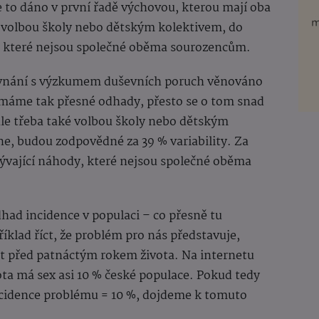
e to dáno v první řadě výchovou, kterou mají oba
é volbou školy nebo dětským kolektivem, do
, které nejsou společné oběma sourozencům.
rovnání s výzkumem duševních poruch věnováno
máme tak přesné odhady, přesto se o tom snad
ale třeba také volbou školy nebo dětským
e, budou zodpovědné za 39 % variability. Za
ývající náhody, které nejsou společné oběma
had incidence v populaci – co přesně tu
lad říct, že problém pro nás představuje,
t před patnáctým rokem života. Na internetu
ota má sex asi 10 % české populace. Pokud tedy
incidence problému = 10 %, dojdeme k tomuto