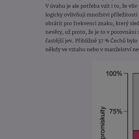
V úvahu je ale potřeba vzít i to, že vl
logicky ovlivňují množství příležitost
obrátit pro frekvenci znaku, který sl
nevěry, už proto, že je to v porovnán
častější jev. Přibližně 37 % Čechů b
někdy ve vztahu nebo v manželství ne