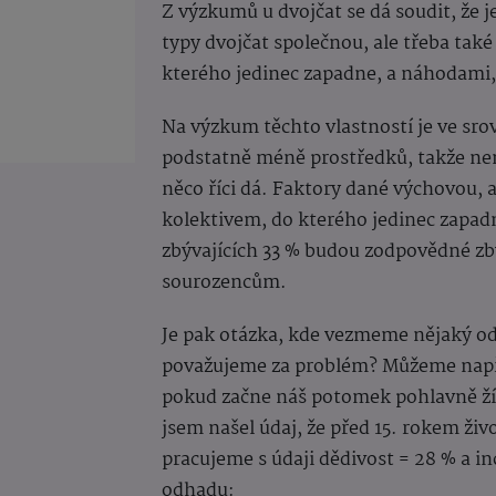
Z výzkumů u dvojčat se dá soudit, že j
typy dvojčat společnou, ale třeba tak
kterého jedinec zapadne, a náhodami
Na výzkum těchto vlastností je ve s
podstatně méně prostředků, takže ne
něco říci dá. Faktory dané výchovou, 
kolektivem, do kterého jedinec zapadn
zbývajících 33 % budou zodpovědné zb
sourozencům.
Je pak otázka, kde vezmeme nějaký od
považujeme za problém? Můžeme napřík
pokud začne náš potomek pohlavně ží
jsem našel údaj, že před 15. rokem živ
pracujeme s údaji dědivost = 28 % a 
odhadu: