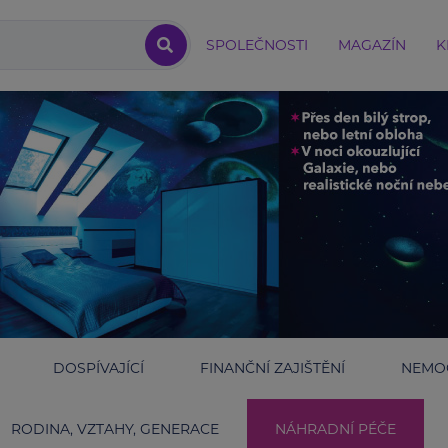
SPOLEČNOSTI
MAGAZÍN
K
DOSPÍVAJÍCÍ
FINANČNÍ ZAJIŠTĚNÍ
NEMOC
RODINA, VZTAHY, GENERACE
NÁHRADNÍ PÉČE