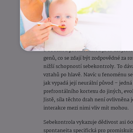
S obecnou promiskuitou je to asi ještě s
genů, co se zdají být zodpovědné za ro
nižší schopností sebekontroly. To dává 
vztahů po hlavě. Navíc u fenoménu s
jak vypadá její neurální původ – jedná
prefrontálního kortexu do jiných, evo
Jistě, síla těchto drah není ovlivněna
interakce mezi nimi vliv mít mohou.
Sebekontrola vykazuje dědivost asi 
spontaneita specifická pro promiskui