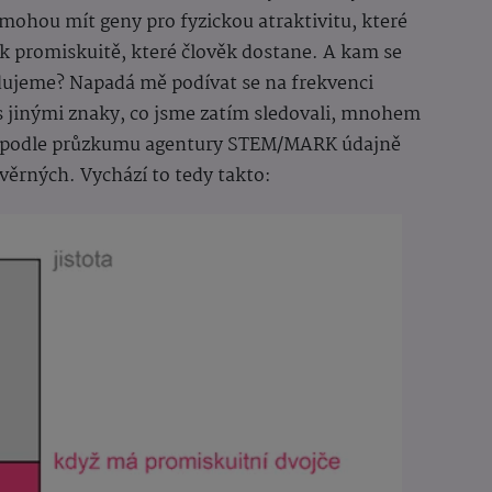
iv mohou mít geny pro fyzickou atraktivitu, které
í k promiskuitě, které člověk dostane. A kam se
edujeme? Napadá mě podívat se na frekvenci
í s jinými znaky, co jsme zatím sledovali, mnohem
ylo podle průzkumu agentury STEM/MARK údajně
věrných. Vychází to tedy takto: