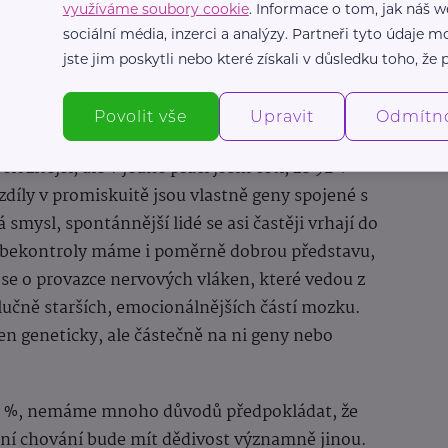
využíváme soubory cookie
. Informace o tom, jak náš w
sociální média, inzerci a analýzy. Partneři tyto údaje
jste jim poskytli nebo které získali v důsledku toho, že p
Povolit vše
Upravit
Odmítn
ložitější, ale v jedné práci jsem četl, že 92 %
zdíly v promiskuitě jsou vlastně geny spojené s
smysl, spontánnější lidé se asi častěji vrhají do
ebekontroly máme i poměrně dobrou představu,
 se o provazce nervových vláken, které vedou z
lučně starších, emocionálnějších částí mozku.
 jen geneticky, ale částečně na ni geny nebo
60 %, nemáme mnoho důvodů předpokládat, že
tní chování bude mít dědivost významně jinou.