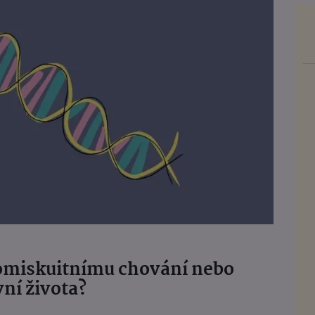
promiskuitnímu chování nebo
ní života?