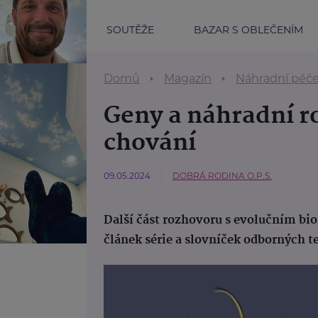
SOUTĚŽE
BAZAR S OBLEČENÍM
Domů
Magazín
Náhradní péč
Geny a náhradní r
chování
09.05.2024
DOBRÁ RODINA O.P.S.
Další část rozhovoru s evolučním b
článek série a slovníček odborných t