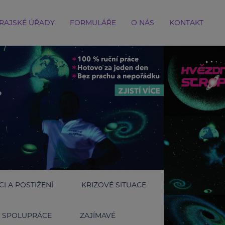
RAJSKÉ ÚŘADY
FORMULÁŘE
O NÁS
KONTAKT
I A POSTIŽENÍ
KRIZOVÉ SITUACE
SPOLUPRÁCE
ZAJÍMAVÉ