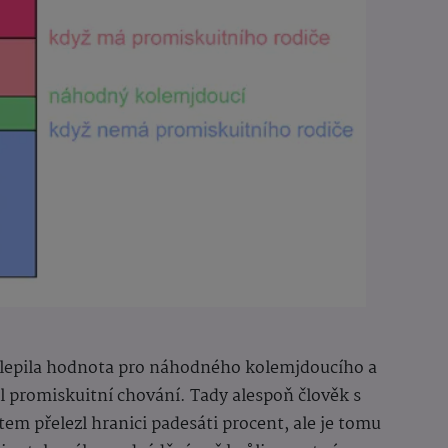
dlepila hodnota pro náhodného kolemjdoucího a
l promiskuitní chování. Tady alespoň člověk s
m přelezl hranici padesáti procent, ale je tomu