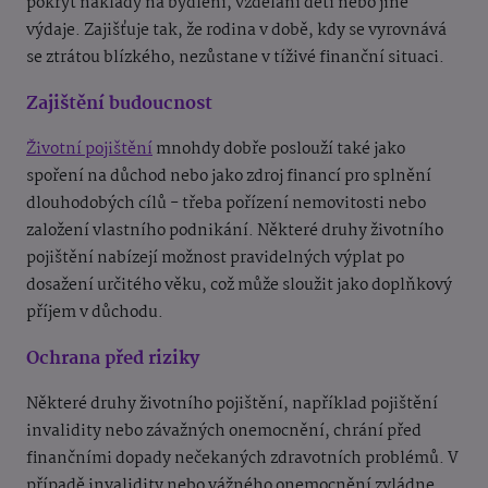
pokrýt náklady na bydlení, vzdělání dětí nebo jiné
výdaje. Zajišťuje tak, že rodina v době, kdy se vyrovnává
se ztrátou blízkého, nezůstane v tíživé finanční situaci.
Zajištění budoucnost
Životní pojištění
mnohdy dobře poslouží také jako
spoření na důchod nebo jako zdroj financí pro splnění
dlouhodobých cílů - třeba pořízení nemovitosti nebo
založení vlastního podnikání. Některé druhy životního
pojištění nabízejí možnost pravidelných výplat po
dosažení určitého věku, což může sloužit jako doplňkový
příjem v důchodu.
Ochrana před riziky
Některé druhy životního pojištění, například pojištění
invalidity nebo závažných onemocnění, chrání před
finančními dopady nečekaných zdravotních problémů. V
případě invalidity nebo vážného onemocnění zvládne