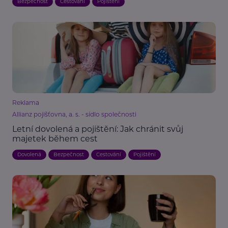
Bezpečnost
Cestování
Pojištění
Reklama
Allianz pojišťovna, a. s. - sídlo společnosti
Letní dovolená a pojištění: Jak chránit svůj
majetek během cest
Dovolená
Bezpečnost
Cestování
Pojištění