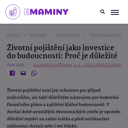
Domů
Magazín
Poradenství
Finance a pojištění
Životní pojištění jako investice
do budoucnosti: Proč je důležité
17.04.2025
ALLIANZ POJIŠŤOVNA, A. S. - SÍDLO SPOLEČNOSTI
Životní pojištění není jen ochranou pro případ
nejhoršího, ale také důležitým nástrojem pro budování
finančního plánu a zajištění klidné budoucnosti. V
dnešní době neustálých ekonomických změn je opravdu
důležité myslet na zadní vrátka a před nečekanými
událostmi chránit sebe i své blízké.