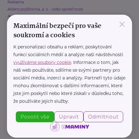
Reklama
Allianz pojišťovna, a. s. - sídlo společnosti
×
Životní pojištění: Důležitý krok v plánování
Maximální bezpečí pro vaše
budoucnosti
soukromí a cookies
Pojištění
K personalizaci obsahu a reklam, poskytování
funkcí sociálních médií a analýze naší návštěvnosti
využíváme soubory cookie
. Informace o tom, jak
náš web používáte, sdílíme se svými partnery pro
sociální média, inzerci a analýzy. Partneři tyto údaje
mohou zkombinovat s dalšími informacemi, které
jste jim poskytli nebo které získali v důsledku toho,
Reklama
že používáte jejich služby.
Allianz pojišťovna, a. s. - sídlo společnosti
Pojištění vozidel pro začínající řidiče: Co byste měli
Povolit vše
Upravit
Odmítnout
vědět
Auto, moto
Bezpečnost
Cestování
Pojištění