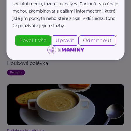
sociální média, inzerci a analýzy. Partneři tyto údaje
mohou zkombinovat s dalšími informacemi, které
jste jim poskytli nebo které získali v důsledku toho,
že používáte jejich služby.
Povolit vše
Upravit
Odmítnout
Redakce eMaminy.cz
Houbová polévka
Recepty
Redakce eMaminy.cz