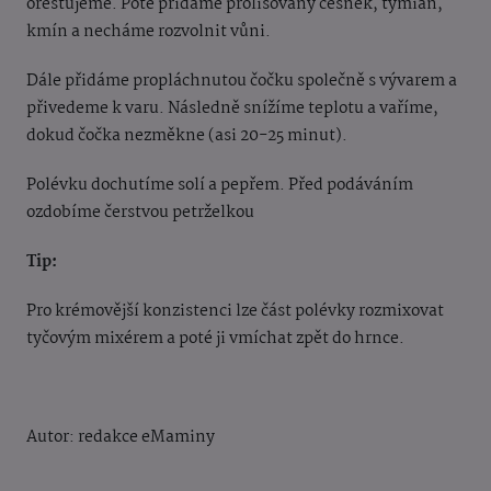
orestujeme. Poté přidáme prolisovaný česnek, tymián,
kmín a necháme rozvolnit vůni.
Dále přidáme propláchnutou čočku společně s vývarem a
přivedeme k varu. Následně snížíme teplotu a vaříme,
dokud čočka nezměkne (asi 20-25 minut).
Polévku dochutíme solí a pepřem. Před podáváním
ozdobíme čerstvou petrželkou
Tip:
Pro krémovější konzistenci lze část polévky rozmixovat
tyčovým mixérem a poté ji vmíchat zpět do hrnce.
Autor: redakce eMaminy