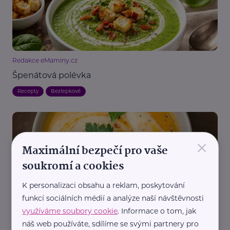
Redakce eMaminy.cz
Špenátová polévka
Recepty
Bezlepkové
×
Maximální bezpečí pro vaše
soukromí a cookies
K personalizaci obsahu a reklam, poskytování
Redakce eMaminy.cz
funkcí sociálních médií a analýze naší návštěvnosti
Zeleninová polévka
využíváme soubory cookie
. Informace o tom, jak
náš web používáte, sdílíme se svými partnery pro
Recepty
Bezlepkové