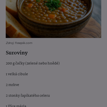
Zdroj: freepik.com
Suroviny
200 g čočky (zelené nebo hnědé)
1 velká cibule
2 mrkve
2 stonky řapíkatého celeru
1 lžíce másla