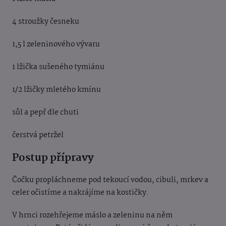
4 stroužky česneku
1,5 l zeleninového vývaru
1 lžička sušeného tymiánu
1/2 lžičky mletého kmínu
sůl a pepř dle chuti
čerstvá petržel
Postup přípravy
Čočku propláchneme pod tekoucí vodou, cibuli, mrkev a
celer očistíme a nakrájíme na kostičky.
V hrnci rozehřejeme máslo a zeleninu na něm