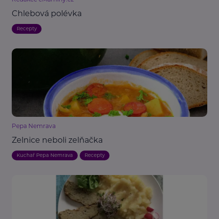
Chlebová polévka
Recepty
Pepa Nemrava
Zelnice neboli zelňačka
Kuchař Pepa Nemrava
Recepty