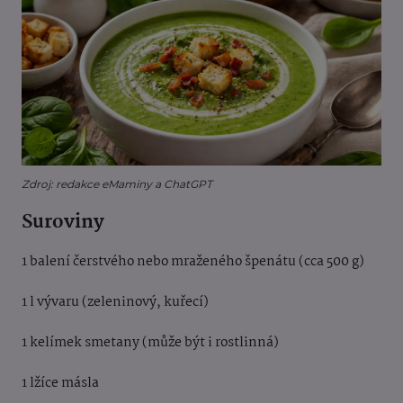
Zdroj: redakce eMaminy a ChatGPT
Suroviny
1 balení čerstvého nebo mraženého špenátu (cca 500 g)
1 l vývaru (zeleninový, kuřecí)
1 kelímek smetany (může být i rostlinná)
1 lžíce másla