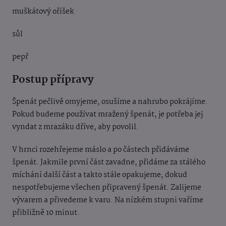
muškátový oříšek
sůl
pepř
Postup přípravy
Špenát pečlivě omyjeme, osušíme a nahrubo pokrájíme.
Pokud budeme používat mražený špenát, je potřeba jej
vyndat z mrazáku dříve, aby povolil.
V hrnci rozehřejeme máslo a po částech přidáváme
špenát. Jakmile první část zavadne, přidáme za stálého
míchání další část a takto stále opakujeme, dokud
nespotřebujeme všechen připravený špenát. Zalijeme
vývarem a přivedeme k varu. Na nízkém stupni vaříme
přibližně 10 minut.