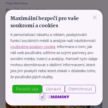
Pepa Nemrava
Frankfurtská polévka
×
Maximální bezpečí pro vaše
Kuchař Pepa Nemrava
Recepty
soukromí a cookies
K personalizaci obsahu a reklam, poskytování
funkcí sociálních médií a analýze naší návštěvnosti
využíváme soubory cookie
. Informace o tom, jak
náš web používáte, sdílíme se svými partnery pro
sociální média, inzerci a analýzy. Partneři tyto údaje
mohou zkombinovat s dalšími informacemi, které
Pepa Nemrava
jste jim poskytli nebo které získali v důsledku toho,
Falešná dršťková polévka z hlívy
že používáte jejich služby.
Kuchař Pepa Nemrava
Recepty
Povolit vše
Upravit
Odmítnout