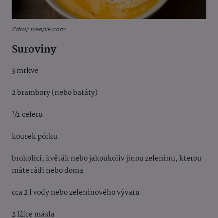
Zdroj: freepik.com
Suroviny
3 mrkve
2 brambory (nebo batáty)
½ celeru
kousek pórku
brokolici, květák nebo jakoukoliv jinou zeleninu, kterou
máte rádi nebo doma
cca 2 l vody nebo zeleninového vývaru
2 lžíce másla