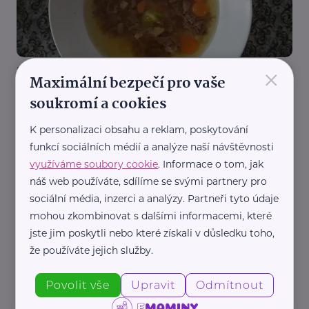
×
Redakce eMaminy.cz
Maximální bezpečí pro vaše
Hovězí vývar
soukromí a cookies
Recepty
Bezlepkové
K personalizaci obsahu a reklam, poskytování
funkcí sociálních médií a analýze naší návštěvnosti
využíváme soubory cookie
. Informace o tom, jak
náš web používáte, sdílíme se svými partnery pro
sociální média, inzerci a analýzy. Partneři tyto údaje
mohou zkombinovat s dalšími informacemi, které
jste jim poskytli nebo které získali v důsledku toho,
Pepa Nemrava
že používáte jejich služby.
Frankfurtská polévka
Povolit vše
Upravit
Odmítnout
Kuchař Pepa Nemrava
Recepty