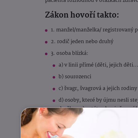
pacienta rozhodnou v otázkách zdravot
Zákon hovoří takto:
1. manžel/manželka/ registrovaný p
2. rodič jeden nebo druhý
3. osoba blízká:
a) v linii přímé (děti, jejich děti..
b) sourozenci
c) švagr, švagrová a jejich rodiny
d) osoby, které by újmu nesli st
družka....), v této skupině není
Přemýšleli jste, kdo by měl být osobo
ještě jeden institut, který může rozho