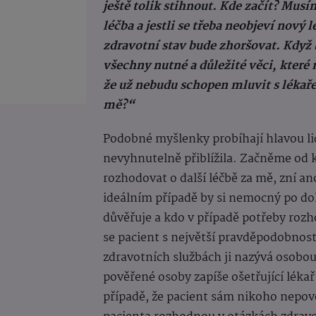
ještě tolik stihnout. Kde začít? Mus
léčba a jestli se třeba neobjeví nový 
zdravotní stav bude zhoršovat. Když 
všechny nutné a důležité věci, které 
že už nebudu schopen mluvit s lékaře
mě?“
Podobné myšlenky probíhají hlavou lid
nevyhnutelně přiblížila. Začněme od
rozhodovat o další léčbě za mě, zní a
ideálním případě by si nemocný po d
důvěřuje a kdo v případě potřeby roz
se pacient s největší pravděpodobnost
zdravotních službách ji nazývá osob
pověřené osoby zapíše ošetřující léka
případě, že pacient sám nikoho nepově