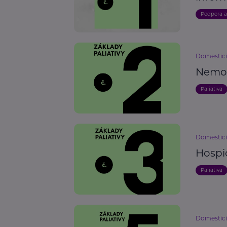
Podpora 
Domestici
Nemoc
Paliativa
Domestici
Hospic
Paliativa
Domestici