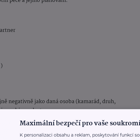
ní péče a jejího plánování.
artner
.)
ejně negativně jako daná osoba (kamarád, druh,
 hierarchie osob stanovena.
Maximální bezpečí pro vaše soukromí
u s právem zástupného rozhodování? Existuje ale
K personalizaci obsahu a reklam, poskytování funkcí so
dnout za pacienta, v případě, že on sám již