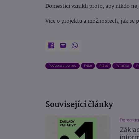
Domestici vznikli proto, aby nikdo ne
Více o projektu a možnostech, jak se 
Podpora a pomoc
Péče
Právo
Paliativa
P
Související články
Domestici
Základ
infor