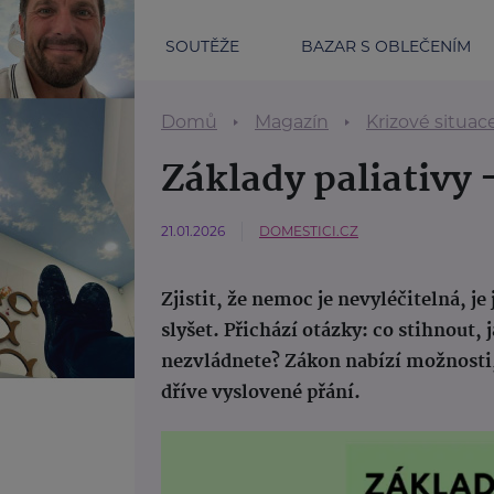
SOUTĚŽE
BAZAR S OBLEČENÍM
Domů
Magazín
Krizové situac
Základy paliativy
21.01.2026
DOMESTICI.CZ
Zjistit, že nemoc je nevyléčitelná, j
slyšet. Přichází otázky: co stihnout,
nezvládnete? Zákon nabízí možnosti
dříve vyslovené přání.