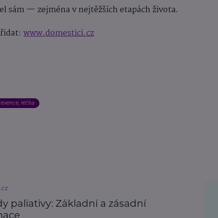
jel sám — zejména v nejtěžších etapách života.
přidat:
www.domestici.cz
revence, léčba
.cz
y paliativy: Základní a zásadní
mace