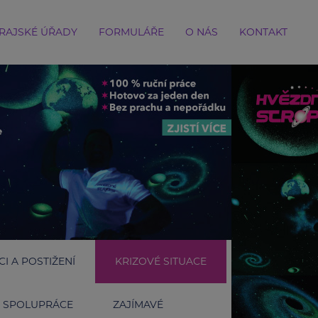
RAJSKÉ ÚŘADY
FORMULÁŘE
O NÁS
KONTAKT
I A POSTIŽENÍ
KRIZOVÉ SITUACE
SPOLUPRÁCE
ZAJÍMAVÉ