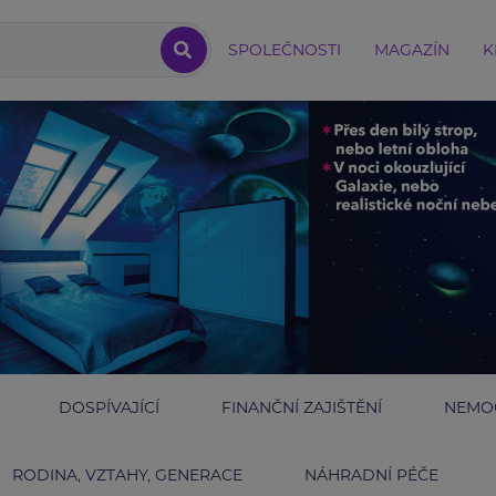
SPOLEČNOSTI
MAGAZÍN
K
DOSPÍVAJÍCÍ
FINANČNÍ ZAJIŠTĚNÍ
NEMOC
RODINA, VZTAHY, GENERACE
NÁHRADNÍ PÉČE