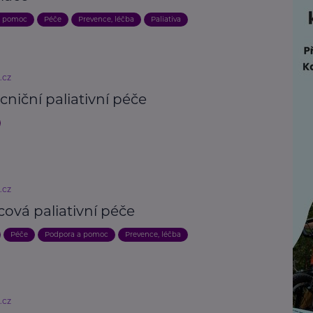
a pomoc
Péče
Prevence, léčba
Paliativa
.cz
niční paliativní péče
.cz
ová paliativní péče
Péče
Podpora a pomoc
Prevence, léčba
.cz