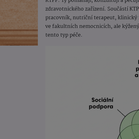
KTPP. Ty pomáhají, konzultují a pečují
zdravotnického zařízení. Součástí KTPP
pracovník, nutriční terapeut, klinick
ve fakultních nemocnicích, ale kýžen
tento typ péče.