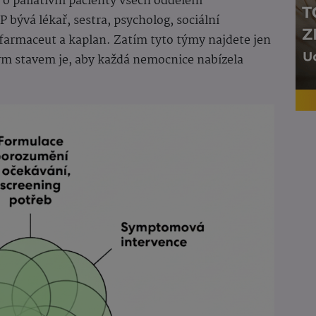
 o paliativní pacienty všech oddělení
 bývá lékař, sestra, psycholog, sociální
ý farmaceut a kaplan. Zatím tyto týmy najdete jen
ým stavem je, aby každá nemocnice nabízela