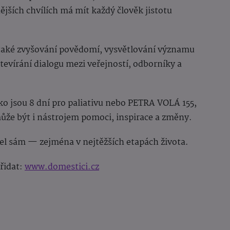
jších chvílích má mít každý člověk jistotu
aké zvyšování povědomí, vysvětlování významu
otevírání dialogu mezi veřejností, odborníky a
ko jsou 8 dní pro paliativu nebo PETRA VOLÁ 155,
ůže být i nástrojem pomoci, inspirace a změny.
jel sám — zejména v nejtěžších etapách života.
přidat:
www.domestici.cz