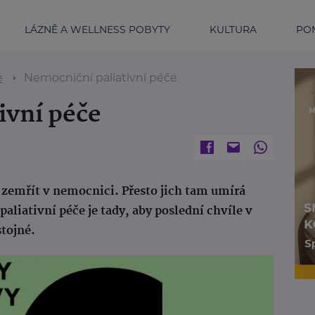
LÁZNĚ A WELLNESS POBYTY
KULTURA
POM
e
Nemocniční paliativní péče
ivní péče
e zemřít v nemocnici. Přesto jich tam umírá
iativní péče je tady, aby poslední chvíle v
tojné.