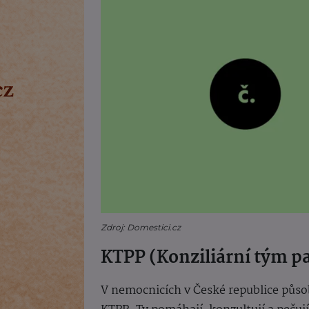
Zdroj: Domestici.cz
KTPP (Konziliární tým pa
V nemocnicích v České republice půso