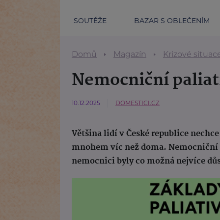
SOUTĚŽE
BAZAR S OBLEČENÍM
Domů
Magazín
Krizové situac
Nemocniční paliat
10.12.2025
DOMESTICI.CZ
Většina lidí v České republice nechc
mnohem víc než doma. Nemocniční pal
nemocnici byly co možná nejvíce důs