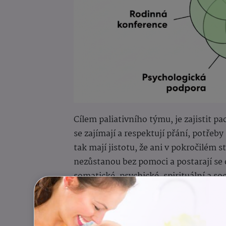
Cílem paliativního týmu, je zajistit p
se zajímají a respektují přání, potřeb
tak mají jistotu, že ani v pokročilém
nezůstanou bez pomoci a postarají se o
somatické, psychické, spirituální a soc
KTPP provádí pacienta jeho situací a p
nejdůležitější přání. Pomáhá také hle