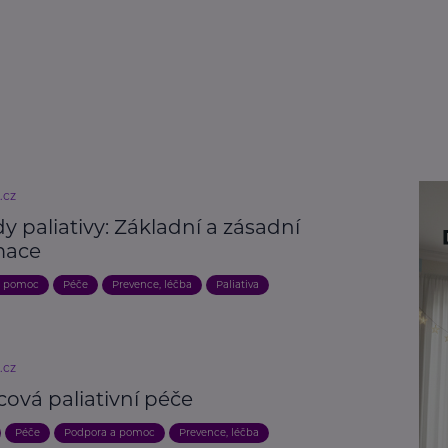
.cz
y paliativy: Základní a zásadní
mace
a pomoc
Péče
Prevence, léčba
Paliativa
.cz
ová paliativní péče
Péče
Podpora a pomoc
Prevence, léčba