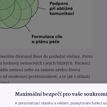
acientům důstojný život do poslední vteřiny. Proto
y a hodnoty nemocných i jejich blízkých. Pacienti
 stádiu nemoci nebo na samém závěru života
 ně erudovaní profesionálové, a to jak v oblasti
iální.
Maximální bezpečí pro vaše soukromí
omáhá hledat cesty, jak naplnit jeho
dat odpovědi na otázky: Jaké zařízení by pro mě
K personalizaci obsahu a reklam, poskytování funkcí so