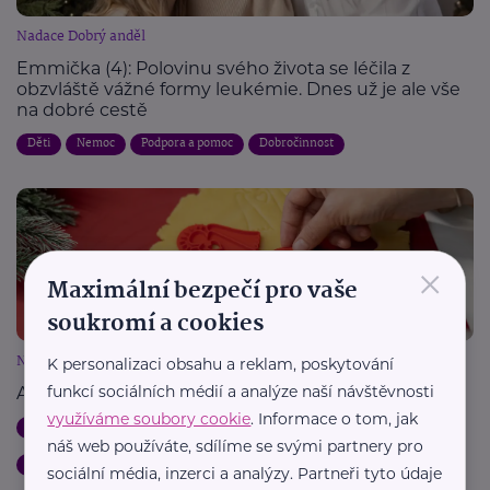
Nadace Dobrý anděl
Emmička (4): Polovinu svého života se léčila z
obzvláště vážné formy leukémie. Dnes už je ale vše
na dobré cestě
Děti
Nemoc
Podpora a pomoc
Dobročinnost
×
Maximální bezpečí pro vaše
soukromí a cookies
Nadace Dobrý anděl
K personalizaci obsahu a reklam, poskytování
funkcí sociálních médií a analýze naší návštěvnosti
Andělské dárky: Dvojí radost pod stromečkem
využíváme soubory cookie
. Informace o tom, jak
Dobročinnost
Podpora a pomoc
Rodina
Handicap, porucha
náš web používáte, sdílíme se svými partnery pro
Nemoc
Dárek
sociální média, inzerci a analýzy. Partneři tyto údaje