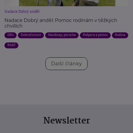
Nadace Dobrý anděl
Nadace Dobrý anděl: Pomoc rodinám v těžkých
chvílích
Děti
Dobročinnost
Handicap, porucha
Podpora a pomoc
Rodina
Rodič
Další články
Newsletter