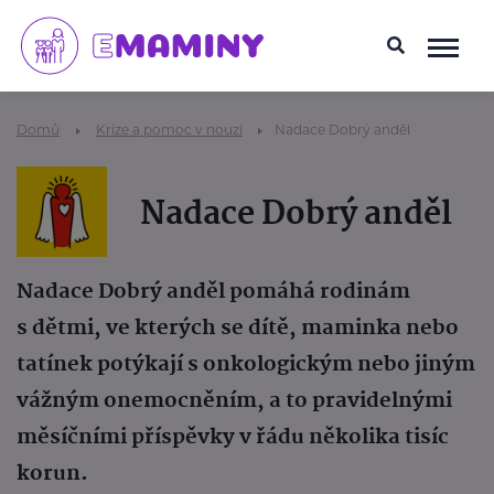
Domů
Krize a pomoc v nouzi
Nadace Dobrý anděl
Nadace Dobrý anděl
Nadace Dobrý anděl pomáhá rodinám
s dětmi, ve kterých se dítě, maminka nebo
tatínek potýkají s onkologickým nebo jiným
vážným onemocněním, a to pravidelnými
měsíčními příspěvky v řádu několika tisíc
korun.