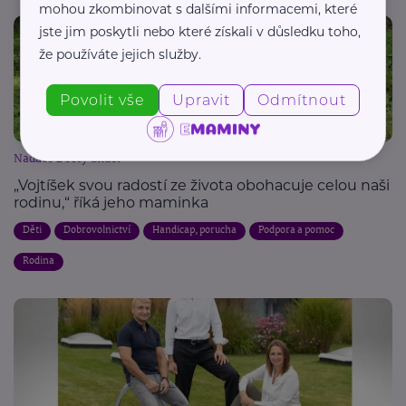
mohou zkombinovat s dalšími informacemi, které
jste jim poskytli nebo které získali v důsledku toho,
že používáte jejich služby.
Povolit vše
Upravit
Odmítnout
Nadace Dobrý anděl
„Vojtíšek svou radostí ze života obohacuje celou naši
rodinu,“ říká jeho maminka
Děti
Dobrovolnictví
Handicap, porucha
Podpora a pomoc
Rodina