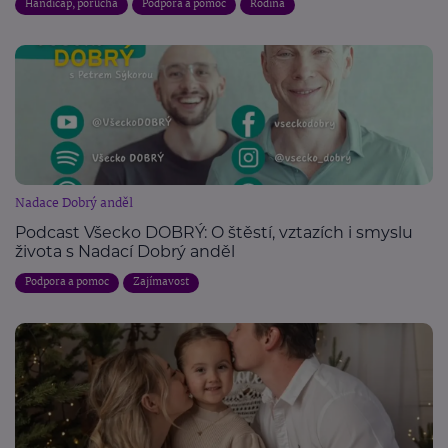
Handicap, porucha
Podpora a pomoc
Rodina
Nadace Dobrý anděl
Podcast Všecko DOBRÝ: O štěstí, vztazích i smyslu
života s Nadací Dobrý anděl
Podpora a pomoc
Zajímavost