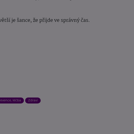
větší je šance, že přijde ve správný čas.
revence, léčba
Zdraví