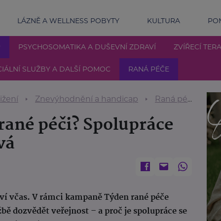
LÁZNĚ A WELLNESS POBYTY
KULTURA
POM
P
PSYCHOSOMATIKA A DUŠEVNÍ ZDRAVÍ
ZVÍŘECÍ TERA
IÁLNÍ SLUŽBY A DALŠÍ POMOC
RANÁ PÉČE
ižení
Znevýhodnění a handicap
Raná péče
Ku
rané péči? Spolupráce
vá
 ví včas. V rámci kampaně Týden rané péče
žbě dozvědět veřejnost – a proč je spolupráce se