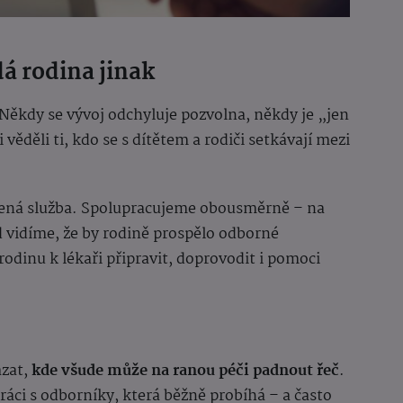
dá rodina jinak
Někdy se vývoj odchyluje pozvolna, někdy je „jen
i věděli ti, kdo se s dítětem a rodiči setkávají mezi
vřená služba. Spolupracujeme obousměrně – na
d vidíme, že by rodině prospělo odborné
odinu k lékaři připravit, doprovodit i pomoci
ázat,
kde všude může na ranou péči padnout řeč
.
práci s odborníky, která běžně probíhá – a často