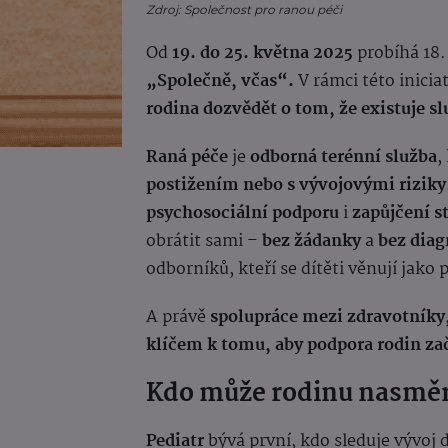
Zdroj: Společnost pro ranou péči
Od
19. do 25. května 2025
probíhá 18
„Společně, včas“.
V rámci této inici
rodina dozvědět o tom, že existuje s
Raná péče
je
odborná terénní služba
,
postižením nebo s vývojovými riziky
psychosociální podporu
i
zapůjčení
s
obrátit sami –
bez žádanky
a
bez diag
odborníků, kteří se dítěti věnují jako 
A právě
spolupráce mezi zdravotníky,
klíčem k tomu, aby podpora rodin za
Kdo může rodinu nasmě
Pediatr
bývá první, kdo sleduje vývoj 