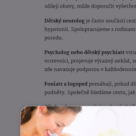
sdílejí obavy, může doporučit vyšetře
Dětský neurolog
je často součástí ces
hypotonii. Spolupracujeme s rodinami, 
porodu.
Psycholog nebo dětský psychiatr
vstu
vrstevníci, projevuje výrazný neklid, 
zde navazuje podporou v každodenním
Foniatr a logoped
pomáhají, pokud dí
podněty. Společně hledáme cestu, jak d
Oftalmolog
rozpoznává zrakové obtíže
spolupráci se zrakovou terapeutkou r
Neonatolog
a personál porodnice nás