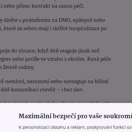
ní nebo přímo kontakt na ranou péči.
ty dítěte s podezřením na DMO, epilepsii nebo
které za sebou mají i složité hospitalizace po
puje do situace, když dítě reaguje jinak než
regres nebo potíže ve vztahu s okolím. Raná péče
 životě rodiny.
tě nemluví, nerozumí nebo nereaguje na běžné
ítě komunikaci otevřít – i bez slov.
, které mohou zásadně ovlivnit vývoj dítěte. Ve
ozvíjíme zrakové funkce hravou formou.
Maximální bezpečí pro vaše soukromí
 kontaktují v případě předčasného porodu nebo
K personalizaci obsahu a reklam, poskytování funkcí so