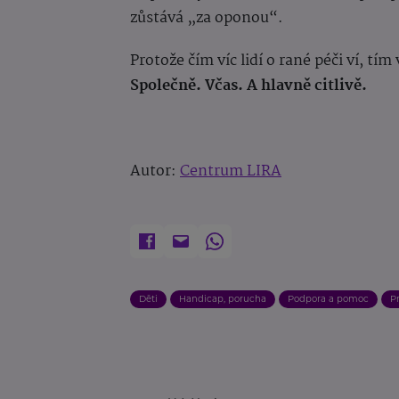
zůstává „za oponou“.
Protože čím víc lidí o rané péči ví, tím 
Společně. Včas. A hlavně citlivě.
Autor:
Centrum LIRA
Děti
Handicap, porucha
Podpora a pomoc
P