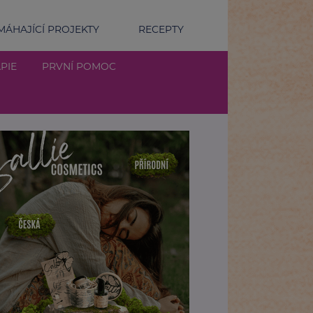
ÁHAJÍCÍ PROJEKTY
RECEPTY
PIE
PRVNÍ POMOC
dy vede cesta k rané péči? Spolupráce odborníků je klí