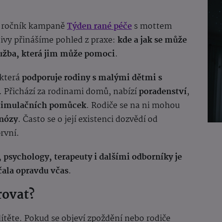
. ročník kampaně
Týden rané péče
s mottem
ativy přinášíme pohled z praxe:
kde a jak se může
lužba, která jim může pomoci
.
 která
podporuje rodiny s malými dětmi s
. Přichází za rodinami domů, nabízí
poradenství
,
timulačních pomůcek
. Rodiče se na ni mohou
nózy
. Často se o její existenci dozvědí od
první.
 psychology, terapeuty i dalšími odborníky je
čala opravdu včas
.
rovat?
dítěte. Pokud se objeví zpoždění nebo rodiče