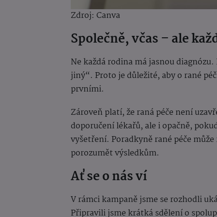
Zdroj: Canva
Společně, včas – ale kaž
Ne každá rodina má jasnou diagnózu. 
jiný“. Proto je důležité, aby o rané péč
prvními.
Zároveň platí, že raná péče není uza
doporučení lékařů, ale i opačně, poku
vyšetření. Poradkyně rané péče může r
porozumět výsledkům.
Ať se o nás ví
V rámci kampaně jsme se rozhodli uk
Připravili jsme krátká sdělení o spolu