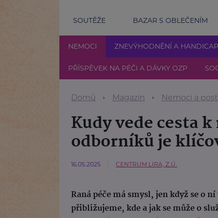
SOUTĚŽE
BAZAR S OBLEČENÍM
NEMOCI
ZNEVÝHODNĚNÍ A HANDICA
PŘÍSPĚVEK NA PÉČI A DÁVKY OZP
SOC
Domů
Magazín
Nemoci a post
Kudy vede cesta k 
odborníků je klíčo
16.05.2025
CENTRUM LIRA, Z.Ú.
Raná péče má smysl, jen když se o ní
přibližujeme, kde a jak se může o slu