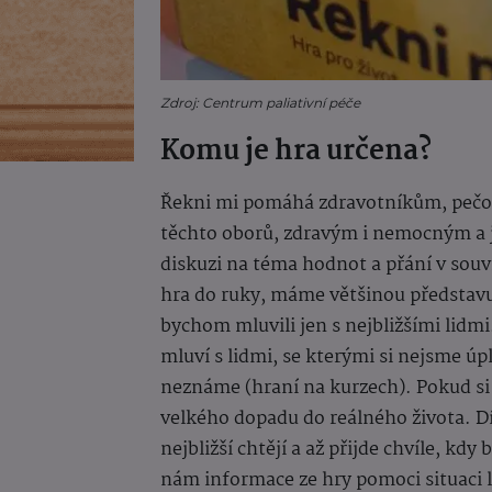
Zdroj: Centrum paliativní péče
Komu je hra určena?
Řekni mi pomáhá zdravotníkům, pečov
těchto oborů, zdravým i nemocným a je
diskuzi na téma hodnot a přání v souv
hra do ruky, máme většinou představu
bychom mluvili jen s nejbližšími lidmi
mluví s lidmi, se kterými si nejsme úp
neznáme (hraní na kurzech). Pokud si
velkého dopadu do reálného života. 
nejbližší chtějí a až přijde chvíle, 
nám informace ze hry pomoci situaci 