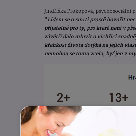
Jindřiška Prokopová, psychosociální 
"
Lidem se o smrti prostě hovořit nec
přijatelné pro ty, pro které není v př
závětří dalo mluvit o vichřici snadněj
křehkost života dotýká na jejich vlas
nemohou se tomu zcela, byť jen v m