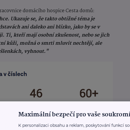
pracovnice domácího hospice Cesta domů:
hce. Ukazuje se, že takto obtížné téma je
edstavách ani daleko ani blízko, jako by se v
i. Ti, kteří mají osobní zkušenost, nebo se jich
tní kůži, možná o smrti mluvit nechtějí, ale
yšlenkách, vyhnout."
Maximální bezpečí pro vaše soukromí
K personalizaci obsahu a reklam, poskytování funkcí so