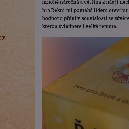
mnohé náročná a většina z nás ji nec
hra Řekni mi pomáhá lidem otevírat d
hodnot a přání v souvislosti se závě
kterou zvládnete i velká témata.