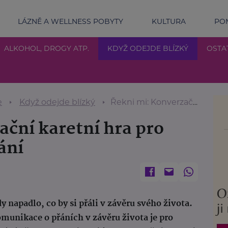
LÁZNĚ A WELLNESS POBYTY
KULTURA
POM
ALKOHOL, DROGY ATP.
KDYŽ ODEJDE BLÍZKÝ
OSTA
e
Když odejde blízký
Řekni mi: Konverzační karetní hra pro život a dobré umírání
ační karetní hra pro
ání
 napadlo, co by si přáli v závěru svého života.
unikace o přáních v závěru života je pro