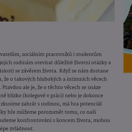
atelům, sociálním pracovníků i studentům
jich rodinám otevírat důležité životní otázky a
islosti se závěrem života. Když se nám dostane
, že o takových hlubokých a intimních věcech
. Pravdou ale je, že o těchto věcech se snáze
lně blízko (kolegové v práci) nebo je dokonce
 zkusíme zahrát s rodinou, má hra potenciál
Díky hře můžeme porozumět tomu, co naši
kdy budeme konfrontováni s koncem života, mohou
lépe zvládnout.