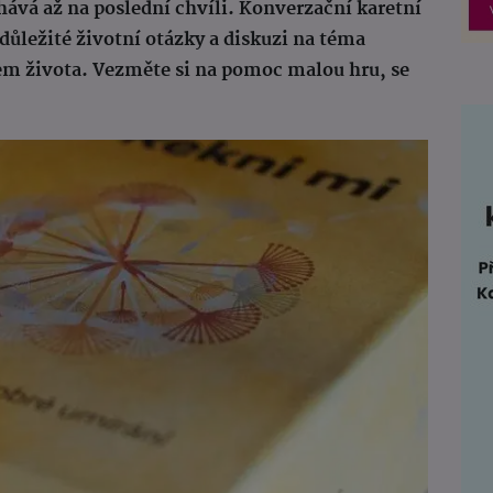
hává až na poslední chvíli. Konverzační karetní
ůležité životní otázky a diskuzi na téma
rem života. Vezměte si na pomoc malou hru, se