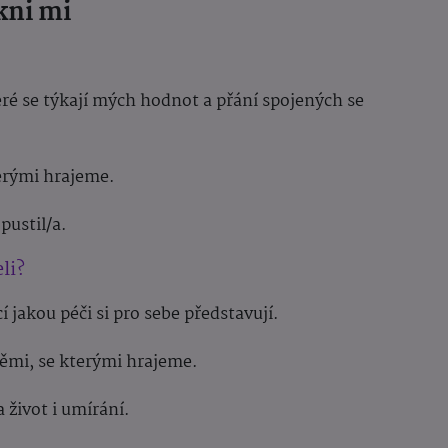
kni mi
ré se týkají mých hodnot a přání spojených se
terými hrajeme.
pustil/a.
li?
í jakou péči si pro sebe představují.
těmi, se kterými hrajeme.
 život i umírání.