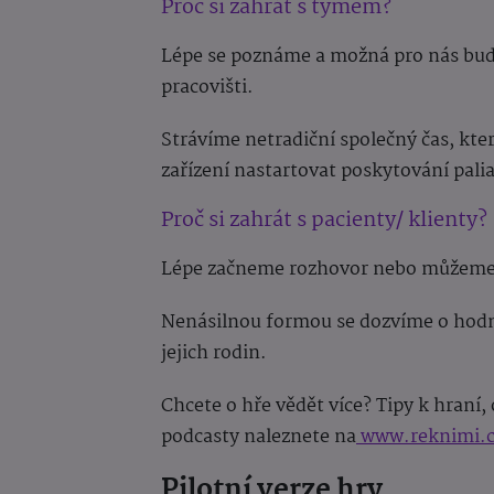
Proč si zahrát s týmem?
Lépe se poznáme a možná pro nás bud
pracovišti.
Strávíme netradiční společný čas, kt
zařízení nastartovat poskytování palia
Proč si zahrát s pacienty/ klienty?
Lépe začneme rozhovor nebo můžeme zl
Nenásilnou formou se dozvíme o hodno
jejich rodin.
Chcete o hře vědět více? Tipy k hraní,
podcasty naleznete na
www.reknimi.c
Pilotní verze hry