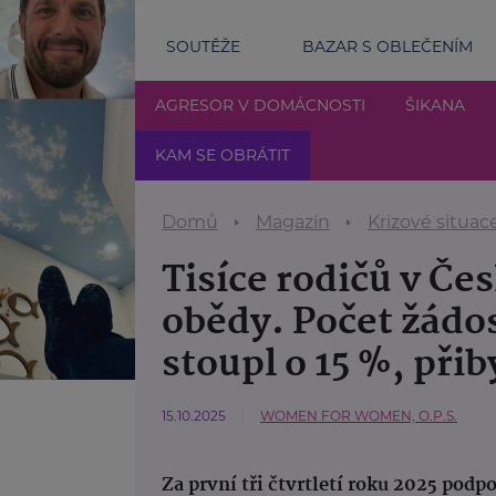
SOUTĚŽE
BAZAR S OBLEČENÍM
AGRESOR V DOMÁCNOSTI
ŠIKANA
KAM SE OBRÁTIT
Domů
Magazín
Krizové situac
Tisíce rodičů v Če
obědy. Počet žádo
stoupl o 15 %, přib
15.10.2025
WOMEN FOR WOMEN, O.P.S.
Za první tři čtvrtletí roku 2025 podpo