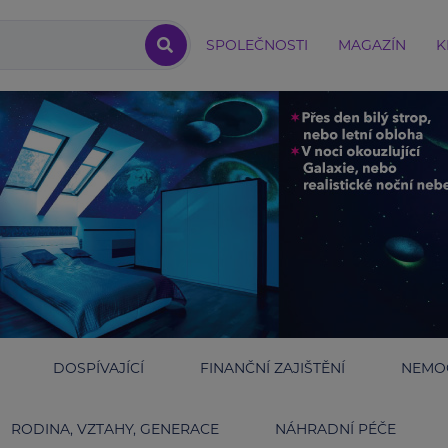
SPOLEČNOSTI
MAGAZÍN
K
DOSPÍVAJÍCÍ
FINANČNÍ ZAJIŠTĚNÍ
NEMOC
RODINA, VZTAHY, GENERACE
NÁHRADNÍ PÉČE