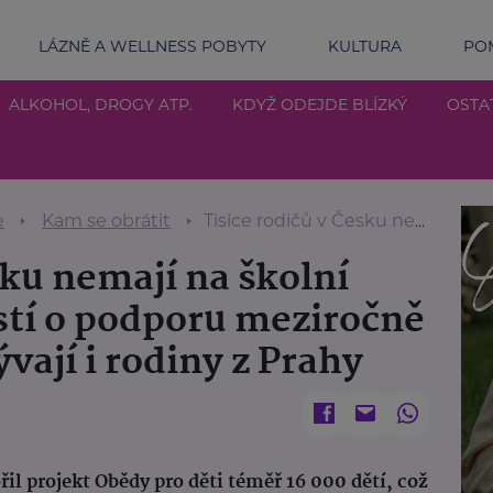
LÁZNĚ A WELLNESS POBYTY
KULTURA
POM
ALKOHOL, DROGY ATP.
KDYŽ ODEJDE BLÍZKÝ
OSTA
e
Kam se obrátit
Tisíce rodičů v Česku nemají na školní obědy. Počet žádostí o podporu meziročně stoupl o 15 %, přibývají i rodiny z Prahy
sku nemají na školní
stí o podporu meziročně
ývají i rodiny z Prahy
řil projekt Obědy pro děti téměř 16 000 dětí, což