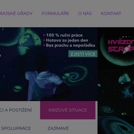
RAJSKÉ ÚŘADY
FORMULÁŘE
O NÁS
KONTAKT
I A POSTIŽENÍ
KRIZOVÉ SITUACE
SPOLUPRÁCE
ZAJÍMAVÉ