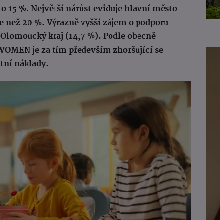
 o 15 %. Největší nárůst eviduje hlavní město
íce než 20 %. Výrazně vyšší zájem o podporu
 Olomoucký kraj (14,7 %). Podle obecně
OMEN je za tím především zhoršující se
otní náklady.