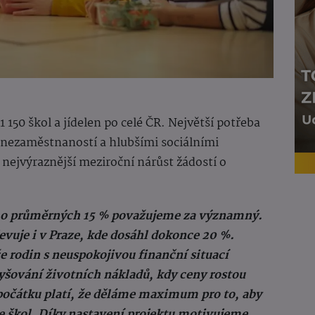
1 150 škol a jídelen po celé ČR. Největší potřeba
í nezaměstnaností a hlubšími sociálními
 nejvýraznější meziroční nárůst žádostí o
u o průměrných 15 % považujeme za významný.
jevuje i v Praze, kde dosáhl dokonce 20 %.
e rodin s neuspokojivou finanční situací
yšování životních nákladů, kdy ceny rostou
 počátku platí, že děláme maximum pro to, aby
ce škol. Díky nastavení projektu motivujeme