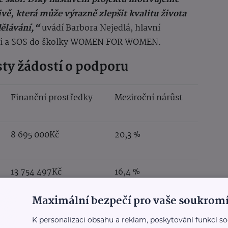
ivě, která může výrazně zlepšit kvalitu života
dělávání,“
uvádí Barbora Nejedlá, hlavní
ěti a SOS do školky WOMEN FOR WOMEN.
sty žádostí o podporu
Finanční prostředky
Meziroční nárůst
8 695 000Kč
20,3 %
13 754 497Kč
16,4 %
Maximální bezpečí pro vaše soukromí
4 948 037Kč
14,7 %
K personalizaci obsahu a reklam, poskytování funkcí so