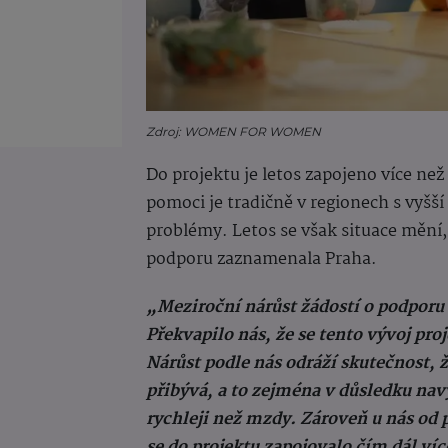
Zdroj: WOMEN FOR WOMEN
Do projektu je letos zapojeno více než 
pomoci je tradičně v regionech s vyšš
problémy. Letos se však situace mění,
podporu zaznamenala Praha.
„Meziroční nárůst žádostí o podpor
Překvapilo nás, že se tento vývoj pro
Nárůst podle nás odráží skutečnost, ž
přibývá, a to zejména v důsledku nav
rychleji než mzdy. Zároveň u nás od
se do projektu zapojovalo čím dál ví