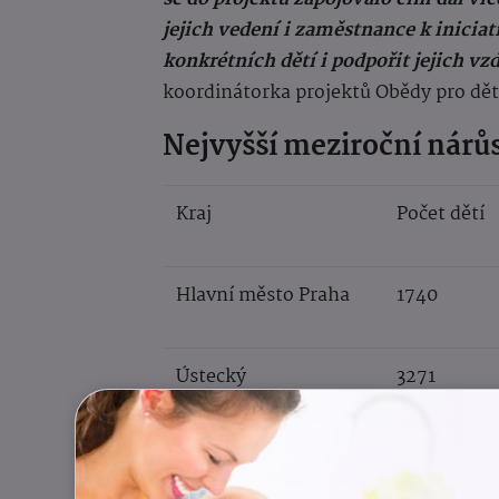
jejich vedení i zaměstnance k iniciat
konkrétních dětí i podpořit jejich vz
koordinátorka projektů Obědy pro d
Nejvyšší meziroční nárů
Kraj
Počet dětí
Hlavní město Praha
1740
Ústecký
3271
Olomoucký
1145