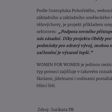
Podle Svatopluka Pohořelého, vedoucí
základního a základního uměleckého vz
tělovýchovy, je projekt příkladem sm
sektorem:
„Podpora rovného přístupu
nás zásadní. Díky projektu Obědy pro d
podmínky pro zdravý vývoj, mohou se 
začlenění je výrazně lepší.“
WOMEN FOR WOMEN je jedinou neziskov
typ pomoci zajišťuje v takovém rozsa
školami, jídelnami i rodinami pomáhá v
blízcí čelí.
Zdroj:
Surikata PR