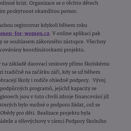
odinné krizi. Organizace se o těchto dětech
 jim poskytnout okamžitou pomoc.
 mohou registrovat kdykoli během roku
omen-for-women.cz
. V online aplikaci pak
ždy se souhlasem zákonného zástupce. Všechny
racovávány koordinátorkami projektu.
y na základě darovací smlouvy přímo školskému
ází tradičně na začátku září, kdy se už během
bracejí školy i rodiče ohledně podpory. Vývoj
h podpůrných programů, jejichž kapacity se
gionech jsou v tuto chvíli zdroje financování již
kterých bylo možné o podporu žádat, což se
Obědy pro děti. Realizace projektu byla
ádeže a tělovýchovy v rámci Podpory školního