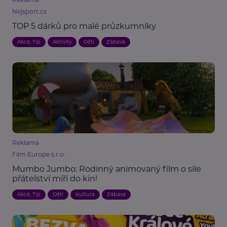
Nejsport.cz
TOP 5 dárků pro malé průzkumníky
Akce, Tip
Aktivity
Děti
Zábava
Reklama
Film Europe s.r.o.
Mumbo Jumbo: Rodinný animovaný film o síle
přátelství míří do kin!
Akce, Tip
Děti
Kultura
Zábava