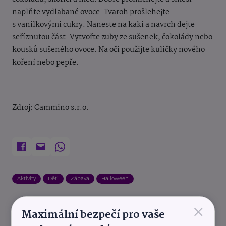
naplňte vydlabané
ovoce. Tvaroh prošlehejte
s vanilkovými cukry. Naneste na kaki a navrch dejte
seříznutou
část. Vytvořte zuby ze sušenek, čokolády nebo
kousků sušeného ovoce. Na oči použijte
kuličky nového
koření nebo pepře.
Zdroj: C
ammino s.r.o.
Aktivity
Děti
Zábava
Halloween
×
Maximální bezpečí pro vaše