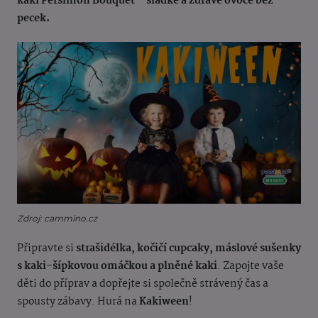
kaki Persimon Bouquet – sladké a zdravé ovoce bez
pecek.
Zdroj: cammino.cz
Připravte si
strašidélka, kočičí cupcaky, máslové sušenky
s kaki-šípkovou omáčkou a
plněné kaki
. Zapojte vaše
děti do příprav a dopřejte si společně strávený čas a
spousty zábavy. Hurá na
Kakiween
!