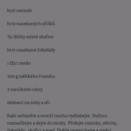
hrst rozinek
hrst nasekaných oříšků
½ lžičky mleté skořice
hrst nasekané čokolády
1 lžíci medu
200 g měkkého tvarohu
2 vanilkové cukry
zdobení na zuby a oči
Kaki seřízněte a uvnitř trochu vydlabejte. Dužinu
rozmačkejte a dejte do misky. Přidejte
rozinky, ořechy,
čokoládu, skořici a med. Dobře promíchejte a směsí