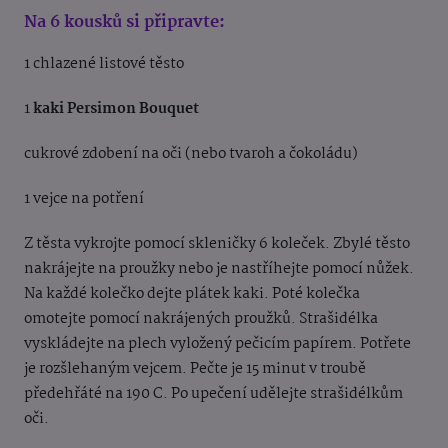
Na 6 kousků si připravte:
1 chlazené listové těsto
1
kaki Persimon Bouquet
cukrové zdobení na oči (nebo tvaroh a čokoládu)
1 vejce na potření
Z těsta vykrojte pomocí skleničky 6 koleček. Zbylé těsto
nakrájejte na proužky nebo je
nastříhejte pomocí nůžek.
Na každé kolečko dejte plátek kaki. Poté kolečka
omotejte pomocí
nakrájených proužků. Strašidélka
vyskládejte na plech vyložený pečicím papírem. Potřete
je
rozšlehaným vejcem. Pečte je 15 minut v troubě
předehřáté na 190 C. Po upečení udělejte
strašidélkům
oči.