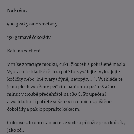
Na krém:
500 g zakysané smetany
150 g tmavé čokolády
Kaki na zdobení
V míse zpracujte mouku, cukr, žloutek a pokrájené máslo.
Vypracujte hladké těsto a poté ho
vyválejte. Vykrajujte
kočičky nebo jiné tvary (dýně, netopýry…). Vyskládejte
je na plech
vyložený pečicím papírem a pečte 8 až 10
minut v troubě předehřáté na 180 C. Po upečení
a
vychladnutí potřete sušenky trochou rozpuštěné
čokolády a pak je poprašte kakaem.
Cukrové zdobení namočte ve vodě a přiložte je na kočičky
jako oči.