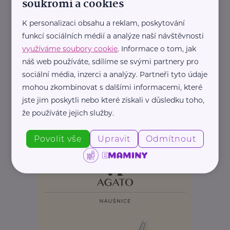
soukromí a cookies
K personalizaci obsahu a reklam, poskytování
funkcí sociálních médií a analýze naší návštěvnosti
využíváme soubory cookie
. Informace o tom, jak
náš web používáte, sdílíme se svými partnery pro
sociální média, inzerci a analýzy. Partneři tyto údaje
mohou zkombinovat s dalšími informacemi, které
jste jim poskytli nebo které získali v důsledku toho,
že používáte jejich služby.
REKLAMA
Povolit vše
Upravit
Odmítnout