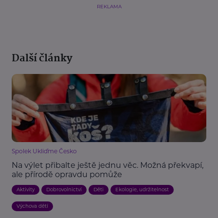
REKLAMA
Další články
Spolek Ukliďme Česko
Na výlet přibalte ještě jednu věc. Možná překvapí,
ale přírodě opravdu pomůže
Aktivity
Dobrovolnictví
Děti
Ekologie, udržitelnost
Výchova dětí