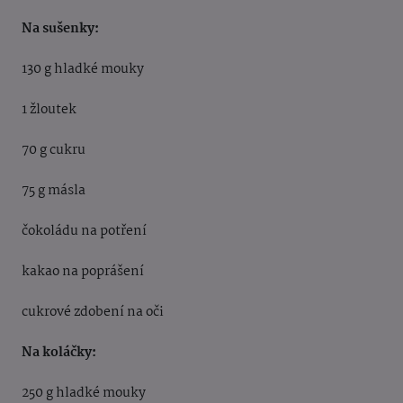
Na sušenky:
130 g hladké mouky
1 žloutek
70 g cukru
75 g másla
čokoládu na potření
kakao na poprášení
cukrové zdobení na oči
Na koláčky:
250 g hladké mouky