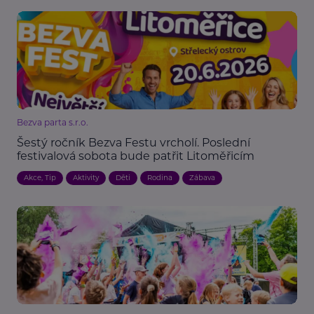
Bezva parta s.r.o.
Šestý ročník Bezva Festu vrcholí. Poslední
festivalová sobota bude patřit Litoměřicím
Akce, Tip
Aktivity
Děti
Rodina
Zábava