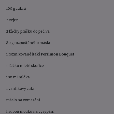
100 g cukru
2 vejce
2 lžičky prášku do pečiva
80 g rozpuštěného másla
1 rozmixované
kaki Persimon Bouquet
1 lžičku mleté skořice
100 ml mléka
1 vanilkový cukr
máslo na vymazání
hrubou mouku na vysypání