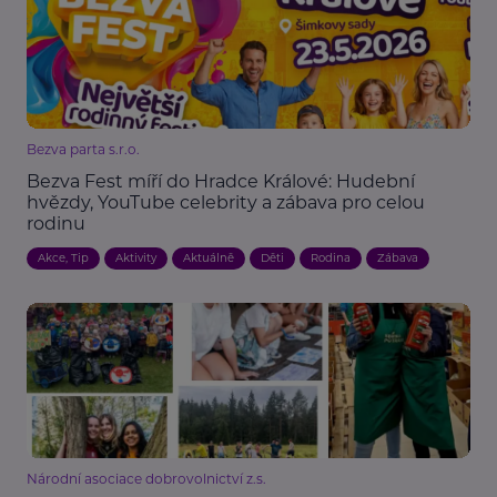
Bezva parta s.r.o.
Bezva Fest míří do Hradce Králové: Hudební
hvězdy, YouTube celebrity a zábava pro celou
rodinu
Akce, Tip
Aktivity
Aktuálně
Děti
Rodina
Zábava
Národní asociace dobrovolnictví z.s.