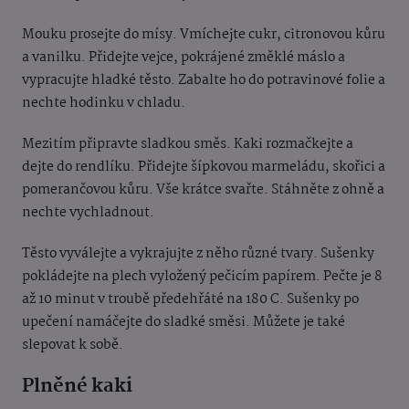
Mouku prosejte do mísy. Vmíchejte cukr, citronovou kůru
a vanilku. Přidejte vejce, pokrájené
změklé máslo a
vypracujte hladké těsto. Zabalte ho do potravinové folie a
nechte hodinku
v chladu.
Mezitím připravte sladkou směs. Kaki rozmačkejte a
dejte do rendlíku. Přidejte šípkovou
marmeládu, skořici a
pomerančovou kůru. Vše krátce svařte. Stáhněte z ohně a
nechte
vychladnout.
Těsto vyválejte a vykrajujte z něho různé tvary. Sušenky
pokládejte na plech vyložený pečicím papírem. Pečte je 8
až 10 minut v troubě předehřáté na 180 C. Sušenky po
upečení
namáčejte do sladké směsi. Můžete je také
slepovat k sobě.
Plněné kaki