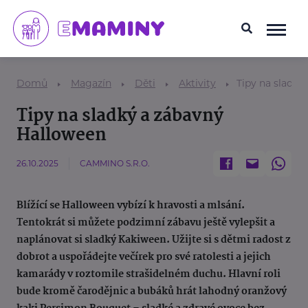
Domů
Magazín
Děti
Aktivity
Tipy na sladký
Tipy na sladký a zábavný
Halloween
26.10.2025
CAMMINO S.R.O.
Blížící se Halloween vybízí k hravosti a mlsání.
Tentokrát si můžete podzimní zábavu ještě vylepšit a
naplánovat si sladký Kakiween. Užijte si s dětmi radost z
dobrot a uspořádejte večírek pro své ratolesti a jejich
kamarády v roztomile strašidelném duchu. Hlavní roli
bude kromě čarodějnic a bubáků hrát lahodný oranžový