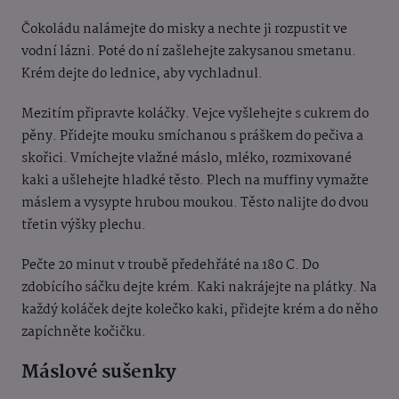
Čokoládu nalámejte do misky a nechte ji rozpustit ve
vodní lázni. Poté do ní zašlehejte
zakysanou smetanu.
Krém dejte do lednice, aby vychladnul.
Mezitím připravte koláčky. Vejce
vyšlehejte s cukrem do
pěny. Přidejte mouku smíchanou s práškem do pečiva a
skořici.
Vmíchejte vlažné máslo, mléko, rozmixované
kaki a ušlehejte hladké těsto. Plech na muffiny
vymažte
máslem a vysypte hrubou moukou. Těsto nalijte do dvou
třetin výšky plechu.
Pečte 20 minut v troubě předehřáté na 180 C. Do
zdobícího sáčku dejte krém. Kaki nakrájejte na plátky. Na
každý koláček dejte kolečko kaki, přidejte krém a do něho
zapíchněte kočičku.
Máslové sušenky