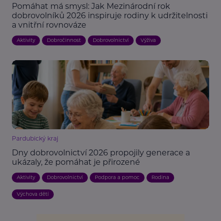
Pomáhat má smysl: Jak Mezinárodní rok
dobrovolníků 2026 inspiruje rodiny k udržitelnosti
a vnitřní rovnováze
Aktivity
Dobročinnost
Dobrovolnictví
Výživa
Pardubický kraj
Dny dobrovolnictví 2026 propojily generace a
ukázaly, že pomáhat je přirozené
Aktivity
Dobrovolnictví
Podpora a pomoc
Rodina
Výchova dětí