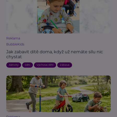
Reklama
BubbleKids
Jak zabavit dítě doma, když už nemáte sílu nic
chystat
Aktivity
Děti
Výchova dětí
Zábava
Reklama