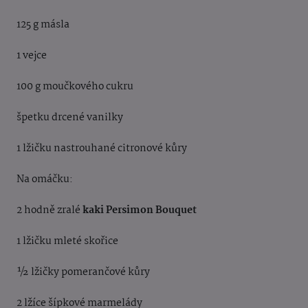
125 g másla
1 vejce
100 g moučkového cukru
špetku drcené vanilky
1 lžičku nastrouhané citronové kůry
Na omáčku:
2 hodně zralé
kaki Persimon Bouquet
1 lžičku mleté skořice
½ lžičky pomerančové kůry
2 lžíce šípkové marmelády