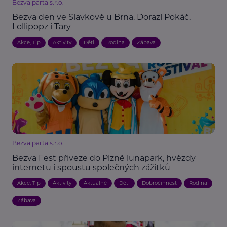
Bezva parta s.r.o.
Bezva den ve Slavkově u Brna. Dorazí Pokáč,
Lollipopz i Tary
Akce, Tip
Aktivity
Děti
Rodina
Zábava
Bezva parta s.r.o.
Bezva Fest přiveze do Plzně lunapark, hvězdy
internetu i spoustu společných zážitků
Akce, Tip
Aktivity
Aktuálně
Děti
Dobročinnost
Rodina
Zábava