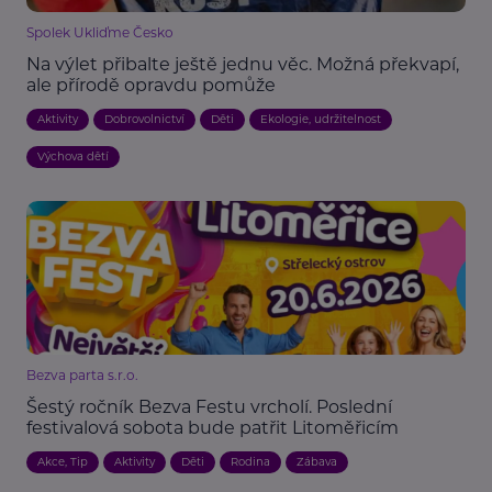
Spolek Ukliďme Česko
Na výlet přibalte ještě jednu věc. Možná překvapí,
ale přírodě opravdu pomůže
Aktivity
Dobrovolnictví
Děti
Ekologie, udržitelnost
Výchova dětí
Bezva parta s.r.o.
Šestý ročník Bezva Festu vrcholí. Poslední
festivalová sobota bude patřit Litoměřicím
Akce, Tip
Aktivity
Děti
Rodina
Zábava