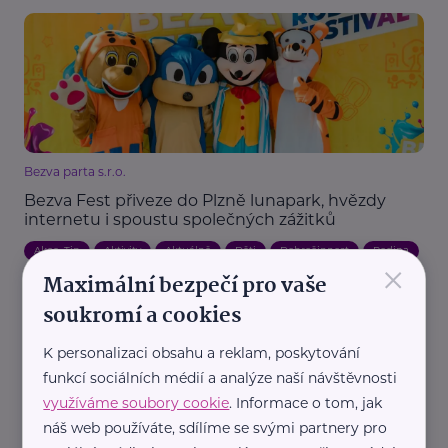
Bezva parta s.r.o.
Bezva Fest přiveze do Plzně lunapark, hvězdy
internetu i spoustu společných zážitků
Akce, Tip
Aktivity
Aktuálně
Děti
Dobročinnost
Rodina
×
Maximální bezpečí pro vaše
Zábava
soukromí a cookies
K personalizaci obsahu a reklam, poskytování
funkcí sociálních médií a analýze naší návštěvnosti
využíváme soubory cookie
. Informace o tom, jak
náš web používáte, sdílíme se svými partnery pro