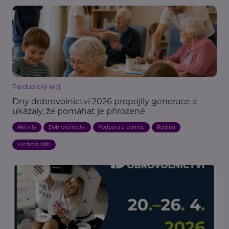
Pardubický kraj
Dny dobrovolnictví 2026 propojily generace a
ukázaly, že pomáhat je přirozené
Aktivity
Dobrovolnictví
Podpora a pomoc
Rodina
Výchova dětí