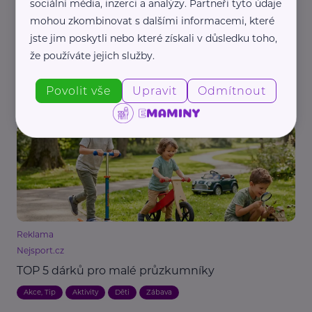
sociální média, inzerci a analýzy. Partneři tyto údaje
mohou zkombinovat s dalšími informacemi, které
Reklama
jste jim poskytli nebo které získali v důsledku toho,
BubbleKids
že používáte jejich služby.
Jak zabavit dítě doma, když už nemáte sílu nic
chystat
Povolit vše
Upravit
Odmítnout
Aktivity
Děti
Výchova dětí
Zábava
Reklama
Nejsport.cz
TOP 5 dárků pro malé průzkumníky
Akce, Tip
Aktivity
Děti
Zábava