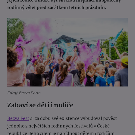
jejich rodiče a může být skvělou inspirací na společný
rodinný výlet před začátkem letních prázdnin.
Zdroj: Bezva Parta
Zabaví se děti i rodiče
Bezva Fest
si za dobu své existence vybudoval pověst
jednoho z největších rodinných festivalů v České
republice. Jeho cílem je nabídnout dětem i rodičům