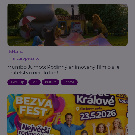
Reklama
Film Europe s.r.o.
Mumbo Jumbo: Rodinný animovaný film o síle
přátelství míří do kin!
Akce, Tip
Děti
Kultura
Zábava