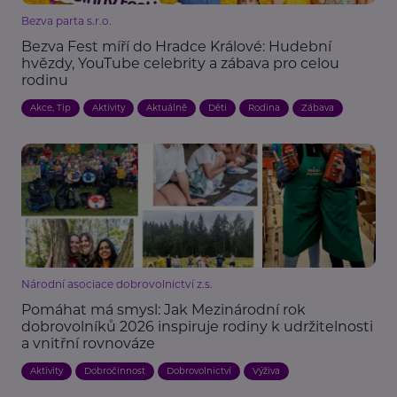
Bezva parta s.r.o.
Bezva Fest míří do Hradce Králové: Hudební
hvězdy, YouTube celebrity a zábava pro celou
rodinu
Akce, Tip
Aktivity
Aktuálně
Děti
Rodina
Zábava
Národní asociace dobrovolnictví z.s.
Pomáhat má smysl: Jak Mezinárodní rok
dobrovolníků 2026 inspiruje rodiny k udržitelnosti
a vnitřní rovnováze
Aktivity
Dobročinnost
Dobrovolnictví
Výživa