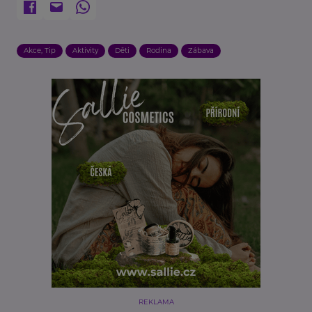
Akce, Tip
Aktivity
Děti
Rodina
Zábava
REKLAMA