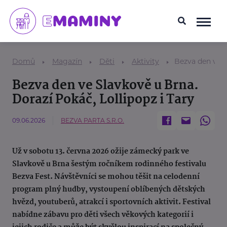
Domů
Magazín
Děti
Aktivity
Bezva den ve S
Bezva den ve Slavkově u Brna.
Dorazí Pokáč, Lollipopz i Tary
09.06.2026
BEZVA PARTA S.R.O.
Už v sobotu 13. června 2026 ožije zámecký park ve
Slavkově u Brna šestým ročníkem rodinného festivalu
Bezva Fest. Návštěvníci se mohou těšit na celodenní
program plný hudby, vystoupení oblíbených dětských
hvězd, youtuberů, atrakcí i sportovních aktivit. Festival
nabídne zábavu pro děti všech věkových kategorií i