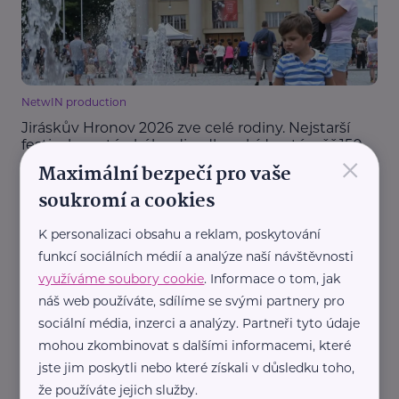
NetwIN production
Jiráskův Hronov 2026 zve celé rodiny. Nejstarší
festival amatérského divadla nabídne téměř 150
×
představení
Maximální bezpečí pro vaše
Akce, Tip
Aktivity
Děti
Kultura
Rodina
Zábava
soukromí a cookies
K personalizaci obsahu a reklam, poskytování
funkcí sociálních médií a analýze naší návštěvnosti
využíváme soubory cookie
. Informace o tom, jak
náš web používáte, sdílíme se svými partnery pro
sociální média, inzerci a analýzy. Partneři tyto údaje
mohou zkombinovat s dalšími informacemi, které
jste jim poskytli nebo které získali v důsledku toho,
Redakce eMaminy.cz
že používáte jejich služby.
Proč jsou plameňáci růžoví a popcorn praská? 5