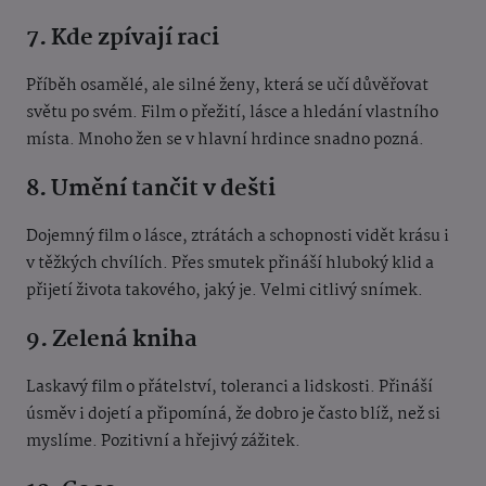
7. Kde zpívají raci
Příběh osamělé, ale silné ženy, která se učí důvěřovat
světu po svém. Film o přežití, lásce a hledání vlastního
místa. Mnoho žen se v hlavní hrdince snadno pozná.
8. Umění tančit v dešti
Dojemný film o lásce, ztrátách a schopnosti vidět krásu i
v těžkých chvílích. Přes smutek přináší hluboký klid a
přijetí života takového, jaký je. Velmi citlivý snímek.
9. Zelená kniha
Laskavý film o přátelství, toleranci a lidskosti. Přináší
úsměv i dojetí a připomíná, že dobro je často blíž, než si
myslíme. Pozitivní a hřejivý zážitek.