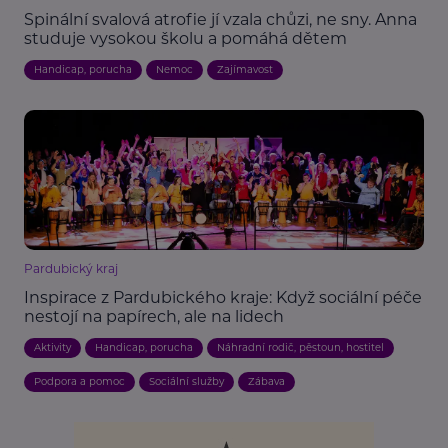
Spinální svalová atrofie jí vzala chůzi, ne sny. Anna
studuje vysokou školu a pomáhá dětem
Handicap, porucha
Nemoc
Zajímavost
Pardubický kraj
Inspirace z Pardubického kraje: Když sociální péče
nestojí na papírech, ale na lidech
Aktivity
Handicap, porucha
Náhradní rodič, pěstoun, hostitel
Podpora a pomoc
Sociální služby
Zábava