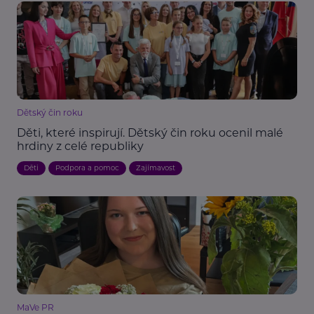
Dětský čin roku
Děti, které inspirují. Dětský čin roku ocenil malé
hrdiny z celé republiky
Děti
Podpora a pomoc
Zajímavost
MaVe PR