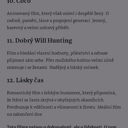
10. Coco
Animovaný film, který však osloví i dospělé ženy. O
rodině, paměti, lásce a propojení generací. Jemný,
barevný a velmi srdcový příběh.
11. Dobrý Will Hunting
Film o hledání vlastní hodnoty, přátelství a odvaze
přijmout sám sebe. Přes mužského hrdinu velmi silně
rezonuje i se ženami. Nadějný a lidský snímek.
12. Lásky čas
Romantický film s lehkým humorem, který připomíná,
že štěstí se často skrývá v obyčejných okamžicích.
Povzbuzuje k vděčnosti a všímavosti k životu. Ideální film
na zakončení dne.
Tyto filmy nejsou o dokonalosti, ale o lidskosti. O tom,