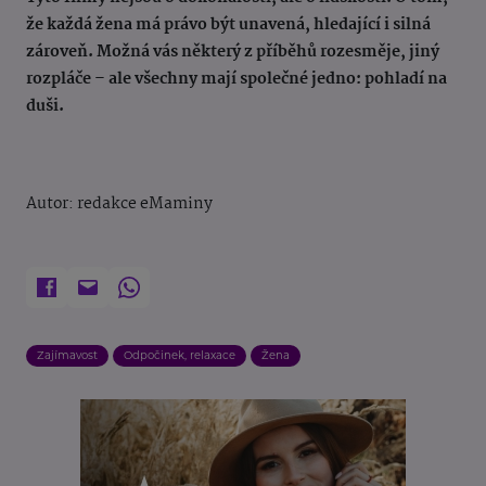
že každá žena má právo být unavená, hledající i silná
zároveň. Možná vás některý z příběhů rozesměje, jiný
rozpláče – ale všechny mají společné jedno: pohladí na
duši.
Autor: redakce eMaminy
Zajímavost
Odpočinek, relaxace
Žena