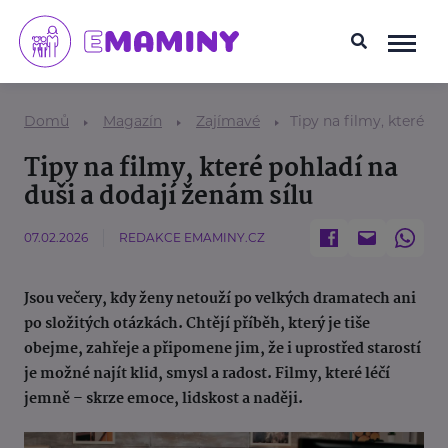
Domů
Magazín
Zajímavé
Tipy na filmy, které po
Tipy na filmy, které pohladí na
duši a dodají ženám sílu
07.02.2026
REDAKCE EMAMINY.CZ
Jsou večery, kdy ženy netouží po velkých dramatech ani
po složitých otázkách. Chtějí příběh, který je tiše
obejme, zahřeje a připomene jim, že i uprostřed starostí
je možné najít klid, smysl a radost. Filmy, které léčí
jemně – skrze emoce, lidskost a naději.