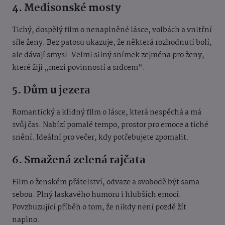
4. Medisonské mosty
Tichý, dospělý film o nenaplněné lásce, volbách a vnitřní
síle ženy. Bez patosu ukazuje, že některá rozhodnutí bolí,
ale dávají smysl. Velmi silný snímek zejména pro ženy,
které žijí „mezi povinností a srdcem“.
5. Dům u jezera
Romantický a klidný film o lásce, která nespěchá a má
svůj čas. Nabízí pomalé tempo, prostor pro emoce a tiché
snění. Ideální pro večer, kdy potřebujete zpomalit.
6. Smažená zelená rajčata
Film o ženském přátelství, odvaze a svobodě být sama
sebou. Plný laskavého humoru i hlubších emocí.
Povzbuzující příběh o tom, že nikdy není pozdě žít
naplno.