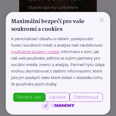
×
Maximální bezpečí pro vaše
soukromí a cookies
K personalizaci obsahu a reklam, poskytování
REKLAMA
funkcí sociálních médií a analýze naší návštěvnosti
využíváme soubory cookie
. Informace o tom, jak
náš web používáte, sdílíme se svými partnery pro
sociální média, inzerci a analýzy. Partneři tyto údaje
Související články
mohou zkombinovat s dalšími informacemi, které
jste jim poskytli nebo které získali v důsledku toho,
že používáte jejich služby.
Povolit vše
Upravit
Odmítnout