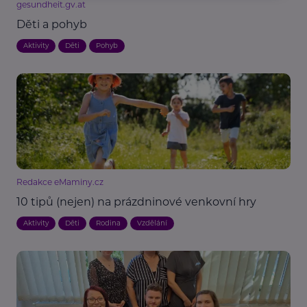
gesundheit.gv.at
Děti a pohyb
Aktivity
Děti
Pohyb
Redakce eMaminy.cz
10 tipů (nejen) na prázdninové venkovní hry
Aktivity
Děti
Rodina
Vzdělání