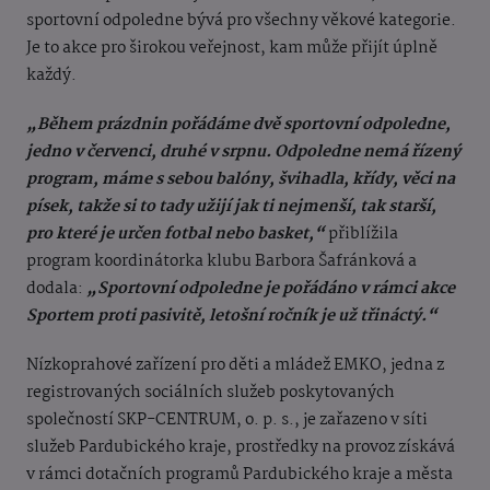
sportovní odpoledne bývá pro všechny věkové kategorie.
Je to akce pro širokou veřejnost, kam může přijít úplně
každý.
„Během prázdnin pořádáme dvě sportovní odpoledne,
jedno v červenci, druhé v srpnu. Odpoledne nemá řízený
program, máme s sebou balóny, švihadla, křídy, věci na
písek, takže si to tady užijí jak ti nejmenší, tak starší,
pro které je určen fotbal nebo basket,“
přiblížila
program koordinátorka klubu Barbora Šafránková a
dodala:
„Sportovní odpoledne je pořádáno v rámci akce
Sportem proti pasivitě, letošní ročník je už třináctý.“
Nízkoprahové zařízení pro děti a mládež EMKO, jedna z
registrovaných sociálních služeb poskytovaných
společností SKP-CENTRUM, o. p. s., je zařazeno v síti
služeb Pardubického kraje, prostředky na provoz získává
v rámci dotačních programů Pardubického kraje a města