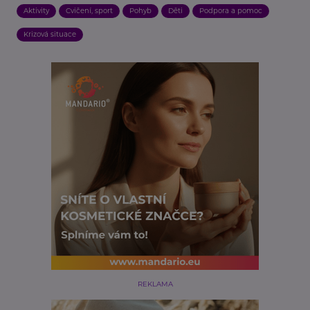
Aktivity
Cvičení, sport
Pohyb
Děti
Podpora a pomoc
Krizová situace
REKLAMA