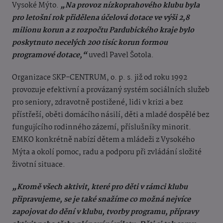
Vysoké Mýto.
„Na provoz nízkoprahového klubu byla
pro letošní rok přidělena účelová dotace ve výši 2,8
milionu korun a z rozpočtu Pardubického kraje bylo
poskytnuto necelých 200 tisíc korun formou
programové dotace,“
uvedl Pavel Šotola.
Organizace SKP-CENTRUM, o. p. s. již od roku 1992
provozuje efektivní a provázaný systém sociálních služeb
pro seniory, zdravotně postižené, lidi v krizi a bez
přístřeší, oběti domácího násilí, děti a mladé dospělé bez
fungujícího rodinného zázemí, příslušníky minorit.
EMKO konkrétně nabízí dětem a mládeži z Vysokého
Mýta a okolí pomoc, radu a podporu při zvládání složité
životní situace.
„Kromě všech aktivit, které pro děti v rámci klubu
připravujeme, se je také snažíme co možná nejvíce
zapojovat do dění v klubu, tvorby programu, přípravy