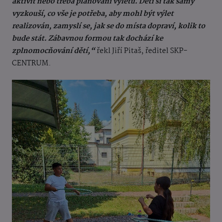
aktivit nebo třeba plánování výletu. Děti si tak samy
vyzkouší, co vše je potřeba, aby mohl být výlet
realizován, zamyslí se, jak se do místa dopraví, kolik to
bude stát. Zábavnou formou tak dochází ke
zplnomocňování dětí,“
řekl Jiří Pitaš, ředitel SKP-
CENTRUM.