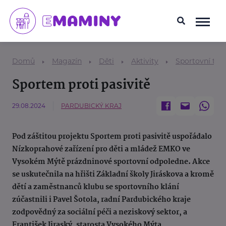
Domů
Magazín
Děti
Aktivity
Sportovní tem
Sportem proti pasivitě
29.08.2024
PARDUBICKÝ KRAJ
Pod záštitou projektu Sportem proti pasivitě uspořádalo
Nízkoprahové zařízení pro děti a mládež EMKO ve
Vysokém Mýtě prázdninové sportovní odpoledne. Akce
se uskutečnila na hřišti Základní školy Jiráskova a kromě
dětí a zaměstnanců klubu se sportovního klání
zúčastnili i Pavel Šotola, radní Pardubického kraje
zodpovědný za sociální péči a neziskový sektor, a
František Jiraský, starosta Vysokého Mýta