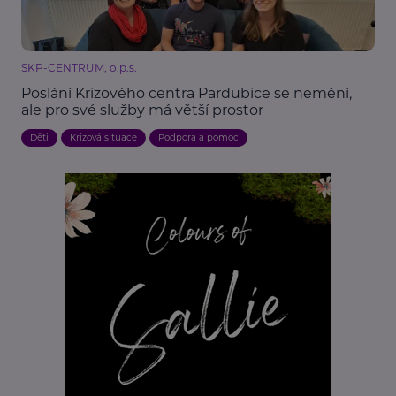
SKP-CENTRUM, o.p.s.
Poslání Krizového centra Pardubice se nemění,
ale pro své služby má větší prostor
Děti
Krizová situace
Podpora a pomoc