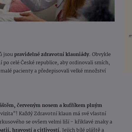
ů jsou
pravidelné zdravotní klauniády
. Obvykle
í po celé České republice, aby ordinovali smích,
 malé pacienty a předepisovali velké množství
pláštěm, červeným nosem a kufříkem plným
 vizita"! Každý Zdravotní klaun má své vlastní
irkusového se ovšem velmi liší - křiklavé znaky a
tií, hravostí a citlivostí
. Jejich bílé pláště a