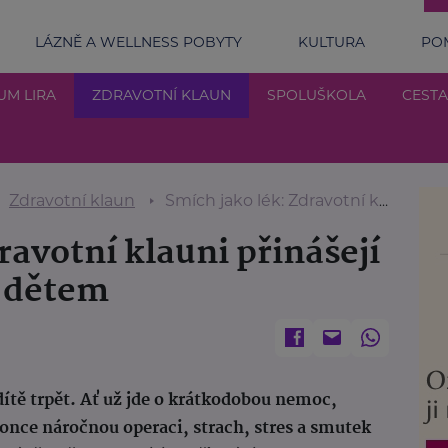
LÁZNĚ A WELLNESS POBYTY
KULTURA
POM
UM LIRA
ZDRAVOTNÍ KLAUN
SPOLUŠKOLA
CESTA
Zdravotní klaun
Smích jako lék: Zdravotní klauni přinášejí radost nemocným dětem
ravotní klauni přinášejí
 dětem
 dítě trpět. Ať už jde o krátkodobou nemoc,
once náročnou operaci, strach, stres a smutek