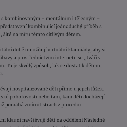
ti s kombinovaným – mentálním i tělesným –
é představení kombinující jednoduchý příběh s
, šité na míru těmto citlivým dětem.
itální době umožňují virtuální klauniády, aby si
zábavy a prostřednictvím internetu se „tváří v
. To je skvělý způsob, jak se dostat k dětem,
u.
ěvují hospitalizované děti přímo u jejich lůžek.
ětské pohotovosti nebo tam, kam děti docházejí
ož pomáhá zmírnit strach z procedur.
tní klauni navštěvují děti na oddělení Následné