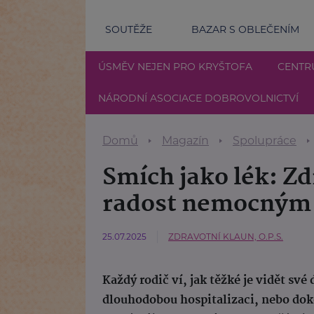
SOUTĚŽE
BAZAR S OBLEČENÍM
ÚSMĚV NEJEN PRO KRYŠTOFA
CENTR
NÁRODNÍ ASOCIACE DOBROVOLNICTVÍ
Domů
Magazín
Spolupráce
Smích jako lék: Zd
radost nemocným
25.07.2025
ZDRAVOTNÍ KLAUN, O.P.S.
Každý rodič ví, jak těžké je vidět své
dlouhodobou hospitalizaci, nebo dok