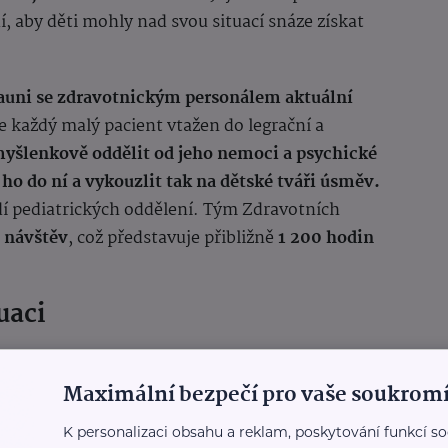
, aby děti mohly nad svou situací snáze získat
launi se zdravotnickým personálem aktuální
je každý malý pacient vtažen do legrační a
myšlenkově oddělit od jeho nemoci a psychické
ho do ní a vykouzlit tak na dětské tváři úsměv.
dí pediatrických oddělení. Tým Zdravotních
0 návštěv
, což představuje přibližně
1 200 hodin
uaci
ou řadu speciálních programů, které jsou šité na
tů:
Maximální bezpečí pro vaše soukromí
K personalizaci obsahu a reklam, poskytování funkcí so
í tým vyškolených odborníků na úsměv pomáhá