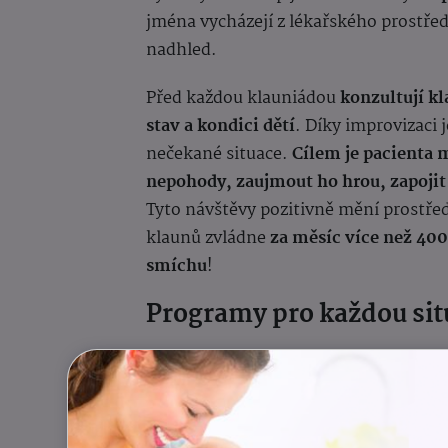
jména vycházejí z lékařského prostředí
nadhled.
Před každou klauniádou
konzultují k
stav a kondici dětí
. Díky improvizaci 
nečekané situace.
Cílem je pacienta 
nepohody, zaujmout ho hrou, zapojit 
Tyto návštěvy pozitivně mění prostře
klaunů zvládne
za měsíc více než 40
smíchu
!
Programy pro každou sit
Organizace Zdravotní klaun nabízí cel
míru různým potřebám malých pacien
NOS! (Na Operační Sál!)
: Speciáln