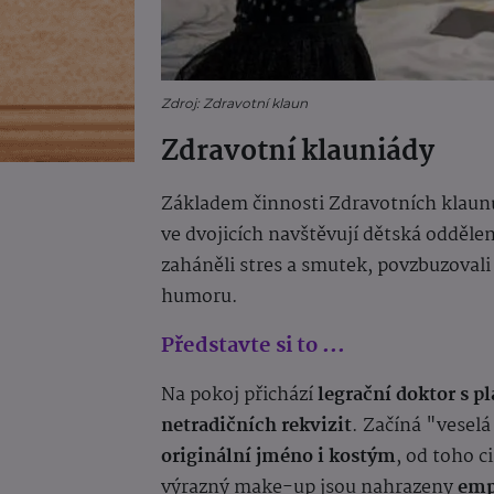
Zdroj: Zdravotní klaun
Zdravotní klauniády
Základem činnosti Zdravotních klaun
ve dvojicích navštěvují dětská oddělen
zaháněli stres a smutek, povzbuzovali
humoru.
Představte si to ...
Na pokoj přichází
legrační doktor s 
netradičních rekvizit
. Začíná "veselá
originální jméno i kostým
, od toho c
výrazný make-up jsou nahrazeny
empa