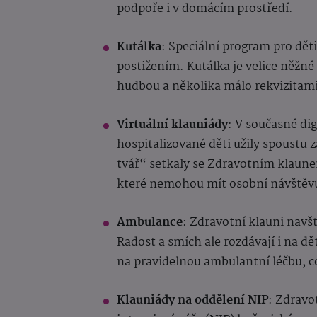
podpoře i v domácím prostředí.
Kutálka
: Speciální program pro dě
postižením. Kutálka je velice něžn
hudbou a několika málo rekvizitami
Virtuální klauniády
: V současné dig
hospitalizované děti užily spoustu 
tvář“ setkaly se Zdravotním klaunem
které nemohou mít osobní návštěv
Ambulance
: Zdravotní klauni navšt
Radost a smích ale rozdávají i na d
na pravidelnou ambulantní léčbu, c
Klauniády na oddělení NIP
: Zdravo