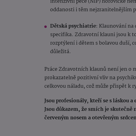
intenzivní péče (NIP) hořovické ne
oddanosti i těm nejzranitelnějším 
Dětská psychiatrie
: Klaunování na
specifika. Zdravotní klauni jsou k t
rozptýlení i dětem s bolavou duší, c
důležitá.
Práce Zdravotních klaunů není jen o 
prokazatelně pozitivní vliv na psychiku
celkovou náladu, což může přispět k r
Jsou profesionály, kteří se s láskou a
Jsou důkazem, že smích je skutečně n
červeným nosem a otevřeným srdce