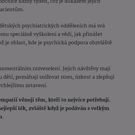
mocnice každý týden, což je důkazem jejich
pacientům.
 dětských psychiatrických odděleních má svá
omu speciálně vyškoleni a vědí, jak přinášet
ož je oblast, kde je psychická podpora obzvláště
momentálním rozveselení. Jejich návštěvy mají
 dětí, pomáhají snižovat stres, úzkost a zlepšují
ychlejšímu zotavení.
 empatií věnují těm, kteří to nejvíce potřebují.
ejlepší lék, zvláště když je podáván s velkým
m
.