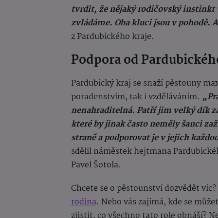
tvrdit, že nějaký rodičovský instink
zvládáme. Oba kluci jsou v pohodě. 
z Pardubického kraje.
Podpora od Pardubického
Pardubický kraj se snaží pěstouny m
poradenstvím, tak i vzděláváním.
„Pr
nenahraditelná. Patří jim velký dík z
které by jinak často neměly šanci zaží
straně a podporovat je v jejich každod
sdělil náměstek hejtmana Pardubického
Pavel Šotola.
Chcete se o pěstounství dozvědět víc
rodina
. Nebo vás zajímá, kde se můžet
zjistit, co všechno tato role obnáší? N