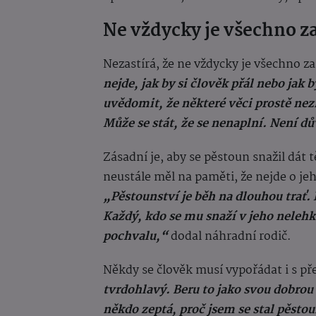
Ne vždycky je všechno z
Nezastírá, že ne vždycky je všechno z
nejde, jak by si člověk přál nebo jak 
uvědomit, že některé věci prostě ne
Může se stát, že se nenaplní. Není dů
Zásadní je, aby se pěstoun snažil dát
neustále měl na paměti, že nejde o jeh
„Pěstounství je běh na dlouhou trať. I
Každý, kdo se mu snaží v jeho neleh
pochvalu,“
dodal náhradní rodič.
Někdy se člověk musí vypořádat i s př
tvrdohlavý. Beru to jako svou dobrou 
někdo zeptá, proč jsem se stal pěsto