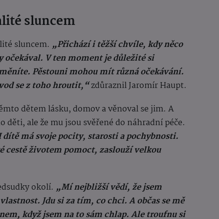
alité sluncem
alité sluncem.
„Přichází i těžší chvíle, kdy něco
by očekával. V ten moment je důležité si
změníte. Pěstouni mohou mít různá očekávání.
vod se z toho hroutit,“
zdůraznil Jaromír Haupt.
 těmto dětem lásku, domov a věnoval se jim. A
o děti, ale že mu jsou svěřené do náhradní péče.
 dítě má svoje pocity, starosti a pochybnosti.
ké cestě životem pomoct, zaslouží velkou
edsudky okolí.
„Mí nejbližší vědí, že jsem
vlastnost. Jdu si za tím, co chci. A občas se mě
unem, když jsem na to sám chlap. Ale troufnu si