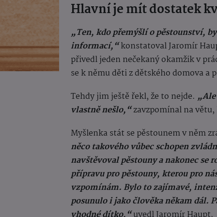
Hlavní je mít dostatek k
„Ten, kdo přemýšlí o pěstounství, by
informací,“
konstatoval Jaromír Haup
přivedl jeden nečekaný okamžik v prá
se k němu děti z dětského domova a p
Tehdy jim ještě řekl, že to nejde.
„Ale 
vlastně nešlo,“
zavzpomínal na větu, 
Myšlenka stát se pěstounem v něm zr
něco takového vůbec schopen zvládno
navštěvoval pěstouny a nakonec se r
přípravu pro pěstouny, kterou pro nás
vzpomínám. Bylo to zajímavé, intenz
posunulo i jako člověka někam dál. Pa
vhodné dítko,“
uvedl Jaromír Haupt.