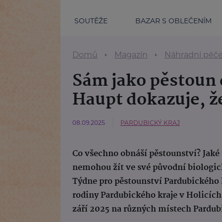
SOUTĚŽE
BAZAR S OBLEČENÍM
Domů
Magazín
Náhradní péč
Sám jako pěstoun 
Haupt dokazuje, že
08.09.2025
PARDUBICKÝ KRAJ
Co všechno obnáší pěstounství? Jaké ra
nemohou žít ve své původní biologic
Týdne pro pěstounství Pardubického k
rodiny Pardubického kraje v Holicích
září 2025 na různých místech Pardub