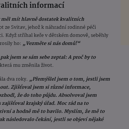
valitních informací
 měl mít hlavně dostatek kvalitních
t ze Svitav, jehož k náhradní rodinné péči
ci. Když stříhal keře v dětském domově, seběhly
rosily ho:
„Vezměte si nás domů!“
pak jsem se sám sebe zeptal: A proč by to
která mu změnila život.
ála dva roky.
„Přemýšlel jsem o tom, jestli jsem
ut. Zjišťoval jsem si různé informace,
ozhodl, že do toho půjdu. Absolvoval jsem
 zajišťoval krajský úřad. Moc rád na to
ivní a hodně mě to bavilo. Myslím, že mě to
k následovalo čekání, jestli se objeví nějaké