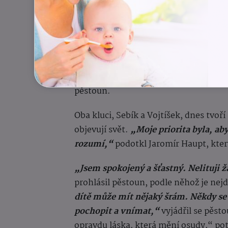
Hrají si, smějí se a spole
Před nedávnem přibyl k Sebíkovi další
adaptace proběhla překvapivě rychle.
roku. Ale během deseti dnů se už na 
pěstoun.
Oba kluci, Sebík a Vojtíšek, dnes tvoří
objevují svět.
„Moje priorita byla, aby
rozumí,“
podotkl Jaromír Haupt, který
„Jsem spokojený a šťastný. Nelituji ž
prohlásil pěstoun, podle něhož je nejdů
dítě může mít nějaký šrám. Někdy se m
pochopit a vnímat,“
vyjádřil se pěsto
opravdu láska, která mění osudy,“ pot