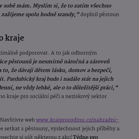
t v sobě mám. Myslím si, že to zatím všechno
A zažijeme spolu hodně srandy,“
doplnil pěstoun
 kraje
aximálně podporovat. A to jak odborným
áce pěstounů je nesmírně náročná a zároveň
a to, že dávají dětem lásku, domov a bezpečí,
t. Pardubický kraj bude i nadále stát na jejich
enní, ne vždy lehké, ale o to důležitější práci,“
 kraje pro sociální péči a neziskový sektor
? Navštivte web
www.krajprorodinu.cz/nahradni-
e setkat s pěstouny, vyslechnout jejich příběhy a
enechte si ujít některou z akcí
Týdne pro