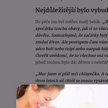
Nejdůležitější bylo vybu
Do péče mu byl svěřen malý Sebík.
„By
zpočátku trochu obavy, jak si to všec
důvěru. Samozřejmě, že začátky byly
změní život. Ale postupem času vám d
něco bolí nebo trápí nebo naopak když
člověk uvědomí, že to všechno má v
jehož touhou bylo dát dětem s nelehk
„Moc jsem si přál mít chlapečka. A to
dvou letech už chtěl se mnou vysáva
emoce. Jako obrovský úspěch beru, že
Nejkrásnější je, když za mnou přijde,
dobrou noc. Nebo když mě něco bolí, 
lépe,“
nechal se slyšet Jaromír Haupt.