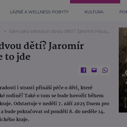
LÁZNĚ A WELLNESS POBYTY
KULTURA
POM
e
Sám jako pěstoun dvou dětí? Jaromír Haupt dokazuje, že to jde
dvou dětí? Jaromír
 to jde
dosti i strasti přináší péče o děti, které
ké rodině? Také o tom se bude hovořit během
raje. Odstartuje v neděli 7. září 2025 Dnem pro
 a bude pokračovat od pondělí 8. do neděle 14.
ického kraje.