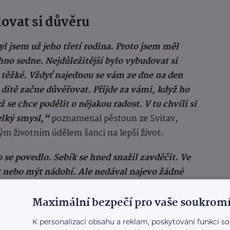
dovat si důvěru
l jsem už jeho třetí rodina. Proto jsem měl
hno sedne. Nejdůležitější bylo vybudovat si
 těžké. Vždyť najednou se vám ze dne na den
ítě začne důvěřovat. Přijde za vámi, když ho
 se chce podělit o nějakou radost. V tu chvíli si
elký smysl,“
poznamenal pěstoun ze Svitav,
ým životním údělem šanci na lepší život.
 se povedlo. Sebík se hned snažil zavděčit. Ve
t nebo mýt nádobí. Ale nedával najevo žádné
 po třech letech se dokáže smát a radovat.
Maximální bezpečí pro vaše soukromí
 že se chce pomazlit a popřeje mi třeba krásnou
přinese mi své oblíbené plyšáky, abych se cítil
K personalizaci obsahu a reklam, poskytování funkcí so