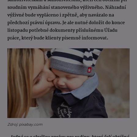
samoživitelkám a samoživitelům, kteří čelí obtížím při
soudním vymáhání stanoveného výživného. Náhradní
výživné bude vypláceno i zpětně, aby navázalo na
předchozí právní úpravu. Je ale nutné doložit do konce
listopadu potřebné dokumenty příslušnému Úřadu
práce, který bude klienty písemně informovat.
Zdroj: pixabay.com