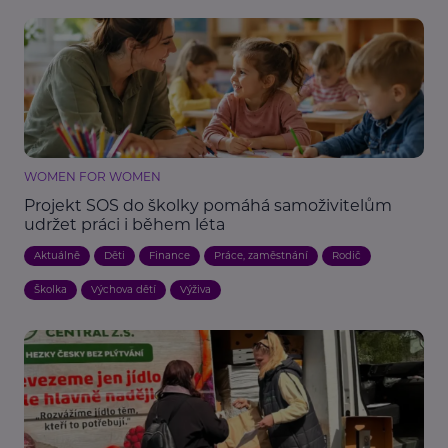
WOMEN FOR WOMEN
Projekt SOS do školky pomáhá samoživitelům
udržet práci i během léta
Aktuálně
Děti
Finance
Práce, zaměstnání
Rodič
Školka
Výchova dětí
Výživa