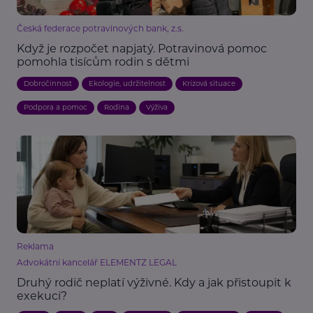
Česká federace potravinových bank, z.s.
Když je rozpočet napjatý. Potravinová pomoc
pomohla tisícům rodin s dětmi
Dobročinnost
Ekologie, udržitelnost
Krizová situace
Podpora a pomoc
Rodina
Výživa
Reklama
Advokátní kancelář ELEMENTZ LEGAL
Druhý rodič neplatí výživné. Kdy a jak přistoupit k
exekuci?