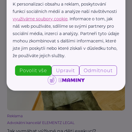
K personalizaci obsahu a reklam, poskytování
funkcí sociálních médií a analýze naší návštěvnosti
využíváme soubory cookie
. Informace o tom, jak
náš web používáte, sdílíme se svými partnery pro
Reklama
sociální média, inzerci a analýzy. Partneři tyto údaje
Advokátní kancelář ELEMENTZ LEGAL
mohou zkombinovat s dalšími informacemi, které
Otec nepřiznává příjmy, jaké výživné na dítě
dostanu?
jste jim poskytli nebo které získali v důsledku toho,
že používáte jejich služby.
Děti
Legislativa
Právo
Výživné
Povolit vše
Upravit
Odmítnout
Reklama
Advokátní kancelář ELEMENTZ LEGAL
Jak vymáhat výživné na děti exekucí?