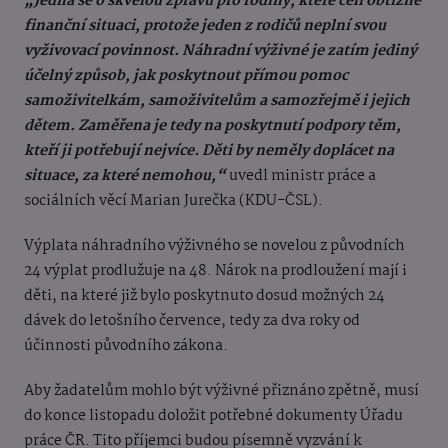
„Jedná se o skvělou zprávu pro rodiny, které čelí obtížné
finanční situaci, protože jeden z rodičů neplní svou
vyživovací povinnost. Náhradní výživné je zatím jediný
účelný způsob, jak poskytnout přímou pomoc
samoživitelkám, samoživitelům a samozřejmě i jejich
dětem. Zaměřena je tedy na poskytnutí podpory těm,
kteří ji potřebují nejvíce. Děti by neměly doplácet na
situace, za které nemohou,“
uvedl ministr práce a
sociálních věcí Marian Jurečka (KDU-ČSL).
Výplata náhradního výživného se novelou z původních
24 výplat prodlužuje na 48. Nárok na prodloužení mají i
děti, na které již bylo poskytnuto dosud možných 24
dávek do letošního července, tedy za dva roky od
účinnosti původního zákona.
Aby žadatelům mohlo být výživné přiznáno zpětně, musí
do konce listopadu doložit potřebné dokumenty Úřadu
práce ČR. Tito příjemci budou písemně vyzvání k