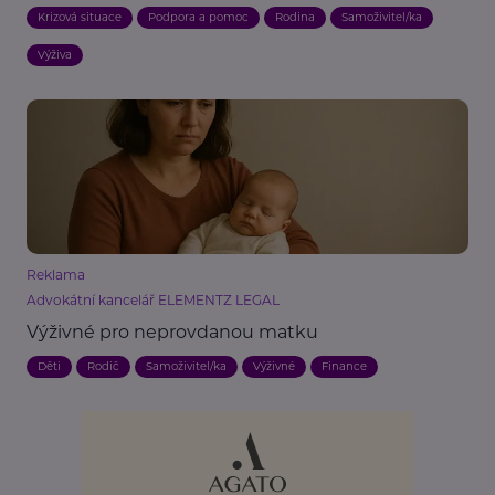
Krizová situace
Podpora a pomoc
Rodina
Samoživitel/ka
Výživa
Reklama
Advokátní kancelář ELEMENTZ LEGAL
Výživné pro neprovdanou matku
Děti
Rodič
Samoživitel/ka
Výživné
Finance