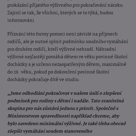
prokázání přijatého výživného pro pokračování nároku.
Zajistí se tak, že všichni, kterých se to týká, budou
informováni.
Přiznání této formy pomoci není závislé na příjmech
rodičů, ale je nutné splnit podmínku soudního vymáhání
pro druhém rodiči, kteří výživné nehradí. Náhradní
výživné nejčastěji pomáhá dětem ve věku povinné školní
docházky a je určeno nezaopatřeným dětem, maximálně
do 26. věku, pokud po dokončení povinné školní
docházky pokračuje dítě ve studiu.
„Jsme odhodláni pokračovat v našem úsilí o zlepšení
podmínek pro rodiny s dětmi i nadále. Tato zranitelná
skupina pro nás zůstává jednou z priorit. Společně s
Ministerstvem spravedlnosti například chceme, aby
bylo zavedeno minimální výživné. Je také třeba obecně
zlepšit vymáhání soudem stanoveného