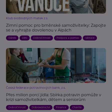
Klub svobodných matek z.s.
Zimní pomoc pro brněnské samoživitelky: Zapojte
se a vyhrajte dovolenou v Alpách
Dárek
Děti
Dobročinnost
Podpora a pomoc
Vánoce
Česká federace potravinových bank, z.s.
Přes milion porcí jídla: Sbírka potravin pomůže v
krizi samoživitelkám, dětem a seniorům
Dobročinnost
Dobrovolnictví
Finance
Charita