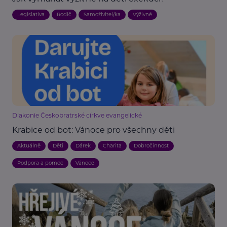
Legislativa
Rodič
Samoživitel/ka
Výživné
Diakonie Českobratrské církve evangelické
Krabice od bot: Vánoce pro všechny děti
Aktuálně
Děti
Dárek
Charita
Dobročinnost
Podpora a pomoc
Vánoce