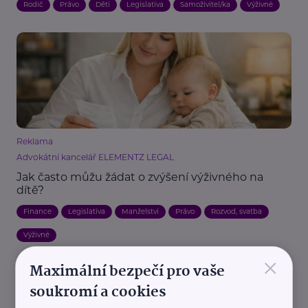
Rodič
Právo
Děti
Legislativa
Samoživitel/ka
Výživné
Reklama
Advokátní kancelář ELEMENTZ LEGAL
Jak často můžu žádat o zvýšení výživného na
dítě?
Finance
Legislativa
Manželství
Právo
Rozvod, svatba
Výživné
×
Maximální bezpečí pro vaše
soukromí a cookies