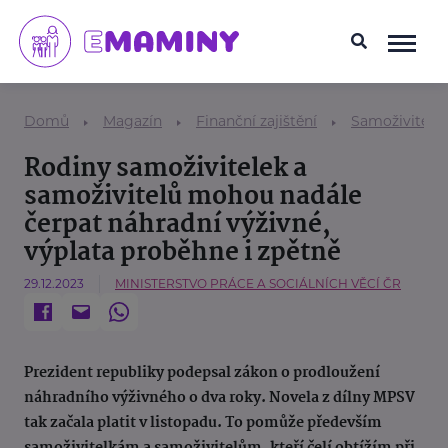
Domů
Magazín
Finanční zajištění
Samoživitel/k
Rodiny samoživitelek a
samoživitelů mohou nadále
čerpat náhradní výživné,
výplata proběhne i zpětně
29.12.2023
MINISTERSTVO PRÁCE A SOCIÁLNÍCH VĚCÍ ČR
Prezident republiky podepsal zákon o prodloužení
náhradního výživného o dva roky. Novela z dílny MPSV
tak začala platit v listopadu. To pomůže především