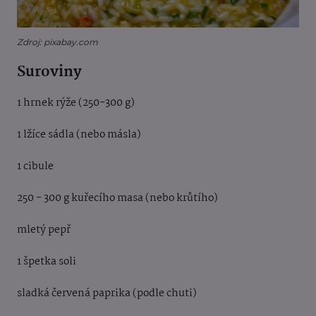
Zdroj: pixabay.com
Suroviny
1 hrnek rýže (250-300 g)
1 lžíce sádla (nebo másla)
1 cibule
250 - 300 g kuřecího masa (nebo krůtího)
mletý pepř
1 špetka soli
sladká červená paprika (podle chuti)