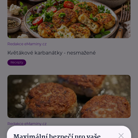
Redakce eMaminy.cz
Květákové karbanátky - nesmažené
Recepty
Redakce eMaminy.cz
×
Karbanátky
Maximální bezpečí pro vaše