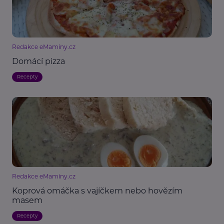
Redakce eMaminy.cz
Domácí pizza
Recepty
Redakce eMaminy.cz
Koprová omáčka s vajíčkem nebo hovězím
masem
Recepty