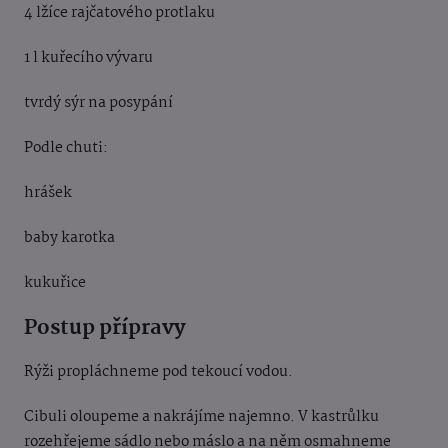
4 lžíce rajčatového protlaku
1 l kuřecího vývaru
tvrdý sýr na posypání
Podle chuti:
hrášek
baby karotka
kukuřice
Postup přípravy
Rýži propláchneme pod tekoucí vodou.
Cibuli oloupeme a nakrájíme najemno.
V kastrůlku
rozehřejeme sádlo nebo máslo a
na něm
osmahneme