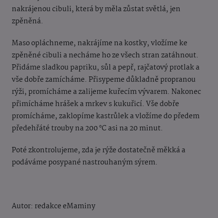
nakrájenou cibuli, která by měla zůstat světlá, jen
zpěněná.
Maso opláchneme, nakrájíme na kostky, vložíme ke
zpěněné cibuli a necháme ho ze všech stran zatáhnout.
Přidáme sladkou papriku, sůl a pepř, rajčatový protlak a
vše dobře zamícháme. Přisypeme důkladně propranou
rýži, promícháme a zalijeme kuřecím vývarem. Nakonec
přimícháme hrášek a mrkev s kukuřicí. Vše dobře
promícháme, zaklopíme kastrůlek a vložíme do předem
předehřáté trouby na 200 °C asi na 20 minut.
Poté zkontrolujeme, zda je rýže dostatečně měkká a
podáváme posypané nastrouhaným sýrem.
Autor: redakce eMaminy