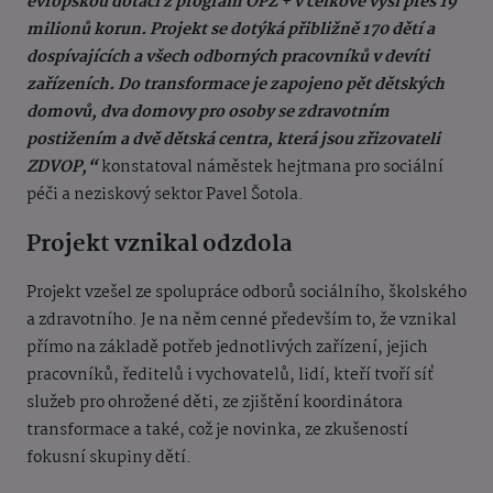
evropskou dotaci z program OPZ + v celkové výši přes 19
milionů korun. Projekt se dotýká přibližně 170 dětí a
dospívajících a všech odborných pracovníků v devíti
zařízeních. Do transformace je zapojeno pět dětských
domovů, dva domovy pro osoby se zdravotním
postižením a dvě dětská centra, která jsou zřizovateli
ZDVOP,“
konstatoval náměstek hejtmana pro sociální
péči a neziskový sektor Pavel Šotola.
Projekt vznikal odzdola
Projekt vzešel ze spolupráce odborů sociálního, školského
a zdravotního. Je na něm cenné především to, že vznikal
přímo na základě potřeb jednotlivých zařízení, jejich
pracovníků, ředitelů i vychovatelů, lidí, kteří tvoří síť
služeb pro ohrožené děti, ze zjištění koordinátora
transformace a také, což je novinka, ze zkušeností
fokusní skupiny dětí.