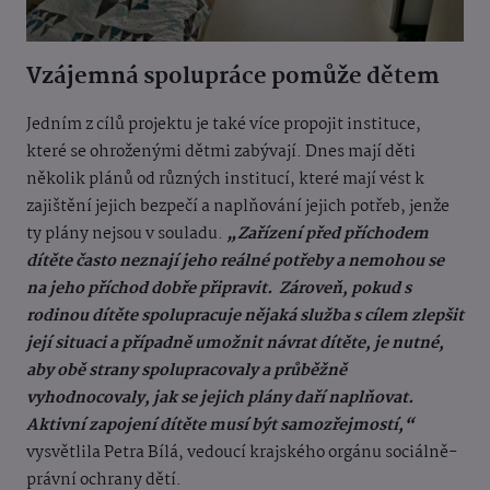
Vzájemná spolupráce pomůže dětem
Jedním z cílů projektu je také více propojit instituce,
které se ohroženými dětmi zabývají. Dnes mají děti
několik plánů od různých institucí, které mají vést k
zajištění jejich bezpečí a naplňování jejich potřeb, jenže
ty plány nejsou v souladu.
„Zařízení před příchodem
dítěte často neznají jeho reálné potřeby a nemohou se
na jeho příchod dobře připravit.
Zároveň, pokud s
rodinou dítěte spolupracuje nějaká služba s cílem zlepšit
její situaci a případně umožnit návrat dítěte, je nutné,
aby obě strany spolupracovaly a průběžně
vyhodnocovaly, jak se jejich plány daří naplňovat.
Aktivní zapojení dítěte musí být samozřejmostí,“
vysvětlila Petra Bílá, vedoucí krajského orgánu sociálně-
právní ochrany dětí.