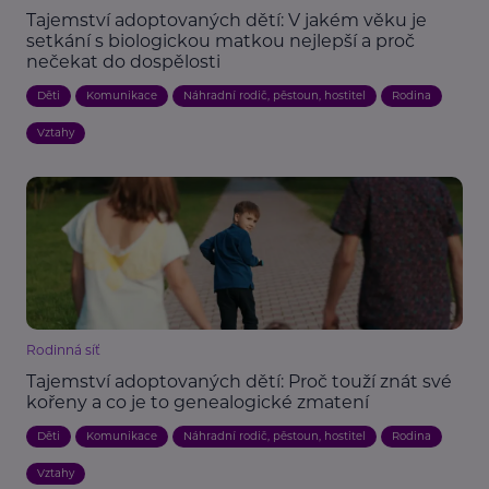
Tajemství adoptovaných dětí: V jakém věku je
setkání s biologickou matkou nejlepší a proč
nečekat do dospělosti
Děti
Komunikace
Náhradní rodič, pěstoun, hostitel
Rodina
Vztahy
Rodinná síť
Tajemství adoptovaných dětí: Proč touží znát své
kořeny a co je to genealogické zmatení
Děti
Komunikace
Náhradní rodič, pěstoun, hostitel
Rodina
Vztahy