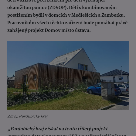
děti v krizové péči zařízení pro děti vyžadující
okamžitou pomoc (ZDVOP). Děti s kombinovaným
postižením bydlí v domcích v Medlešicích a Žamberku.
Pracovníkům všech těchto zařízení bude pomáhat právě
zahájený projekt Domov místo ústavu.
Zdroj: Pardubický kraj
„Pardubický kraj získal na tento tříletý projekt