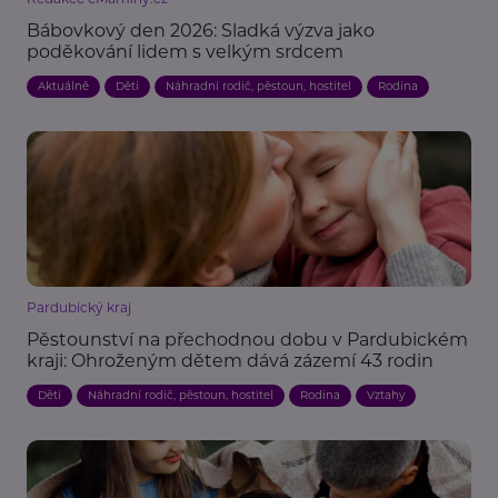
Bábovkový den 2026: Sladká výzva jako
poděkování lidem s velkým srdcem
Aktuálně
Děti
Náhradní rodič, pěstoun, hostitel
Rodina
Pardubický kraj
Pěstounství na přechodnou dobu v Pardubickém
kraji: Ohroženým dětem dává zázemí 43 rodin
Děti
Náhradní rodič, pěstoun, hostitel
Rodina
Vztahy