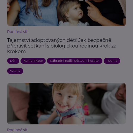
Rodinná síť
Tajemství adoptovaných dětí: Jak bezpečně
připravit setkání s biologickou rodinou krok za
krokem
Děti
Komunikace
Náhradní rodič, pěstoun, hostitel
Rodina
Vztahy
Rodinná síť