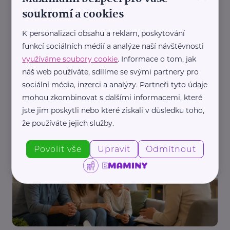
soukromí a cookies
K personalizaci obsahu a reklam, poskytování
funkcí sociálních médií a analýze naší návštěvnosti
využíváme soubory cookie
. Informace o tom, jak
náš web používáte, sdílíme se svými partnery pro
Nadační fond SPOLUŽIVOT
sociální média, inzerci a analýzy. Partneři tyto údaje
Někdy stačí někdo, kdo si udělá čas. Hostitelská
mohou zkombinovat s dalšími informacemi, které
péče hledá nové zájemce
jste jim poskytli nebo které získali v důsledku toho,
Děti
Dospívání
Komunikace
Náhradní rodič, pěstoun, hostitel
že používáte jejich služby.
Podpora a pomoc
Rodina
Vztahy
Povolit vše
Upravit
Odmítnout