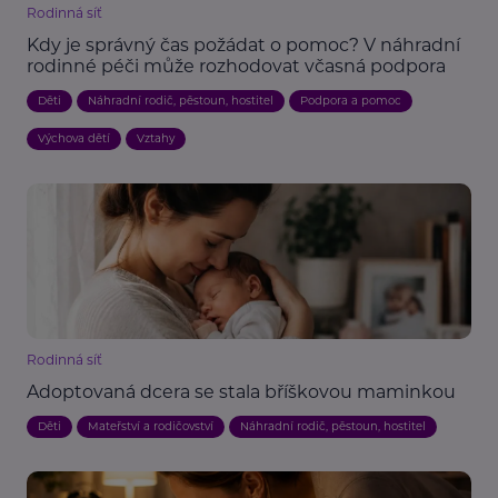
Rodinná síť
Kdy je správný čas požádat o pomoc? V náhradní
rodinné péči může rozhodovat včasná podpora
Děti
Náhradní rodič, pěstoun, hostitel
Podpora a pomoc
Výchova dětí
Vztahy
Rodinná síť
Adoptovaná dcera se stala bříškovou maminkou
Děti
Mateřství a rodičovství
Náhradní rodič, pěstoun, hostitel