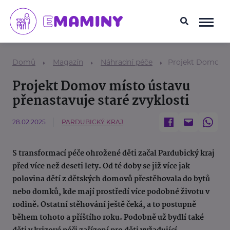
Domů
Magazín
Náhradní péče
Projekt Domov mí
Projekt Domov místo ústavu
přenastavuje staré zvyklosti
28.02.2025
PARDUBICKÝ KRAJ
S transformací péče ohrožené děti začal Pardubický kraj
před více než deseti lety. Od té doby se již více jak
polovina dětí z dětských domovů přestěhovala do bytů
nebo domků, kde mají prostředí více podobné životu v
rodině. Ostatní stěhování ještě čeká, a to postupně
během tohoto a příštího roku. Podobně už bydlí také