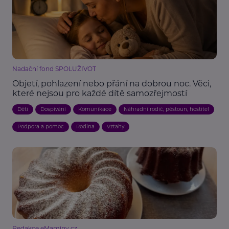
Nadační fond SPOLUŽIVOT
Objetí, pohlazení nebo přání na dobrou noc. Věci,
které nejsou pro každé dítě samozřejmostí
Děti
Dospívání
Komunikace
Náhradní rodič, pěstoun, hostitel
Podpora a pomoc
Rodina
Vztahy
Redakce eMaminy.cz