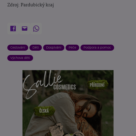
Zdroj: Pardubický kraj
Cestování
Děti
Dospívání
Péče
Podpora a pomoc
Výchova dětí