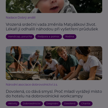
Nadace Dobrý anděl
Vrozená srdeční vada změnila Matyáškovi život.
Lékaři ji odhalili náhodou při vyšetření průdušek
Handicap, porucha
Podpora a pomoc
Rodina
Národní asociace dobrovolnictví z.s.
Dovolená, co dává smysl. Proč mladí vyrážejí místo
do hotelu na dobrovolnické workcampy
Aktivity
Dobrovolnictví
Dospívání
Dovolená
Charita