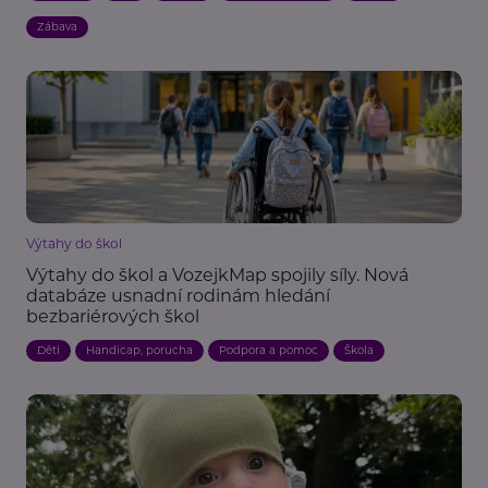
Zábava
Výtahy do škol
Výtahy do škol a VozejkMap spojily síly. Nová
databáze usnadní rodinám hledání
bezbariérových škol
Děti
Handicap, porucha
Podpora a pomoc
Škola