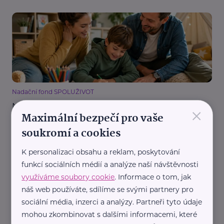
Nadační fond SPOLUŽIVOT
×
Někdy stačí někdo, kdo si udělá čas. Hostitelská
Maximální bezpečí pro vaše
péče hledá nové zájemce
soukromí a cookies
Děti
Dospívání
Komunikace
Náhradní rodič, pěstoun, hostitel
Podpora a pomoc
Rodina
Vztahy
K personalizaci obsahu a reklam, poskytování
funkcí sociálních médií a analýze naší návštěvnosti
využíváme soubory cookie
. Informace o tom, jak
náš web používáte, sdílíme se svými partnery pro
sociální média, inzerci a analýzy. Partneři tyto údaje
mohou zkombinovat s dalšími informacemi, které