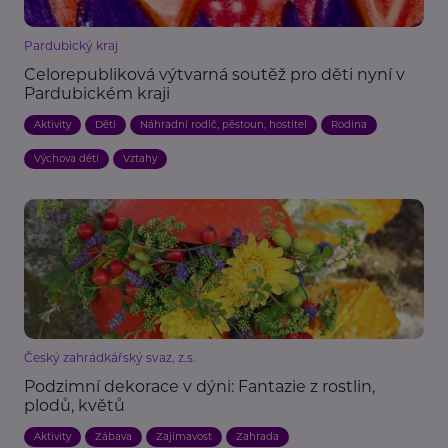
Pardubický kraj
Celorepubliková výtvarná soutěž pro děti nyní v
Pardubickém kraji
Aktivity
Děti
Náhradní rodič, pěstoun, hostitel
Rodina
Výchova dětí
Vztahy
Český zahrádkářský svaz, z.s.
Podzimní dekorace v dýni: Fantazie z rostlin,
plodů, květů
Aktivity
Zábava
Zajímavost
Zahrada