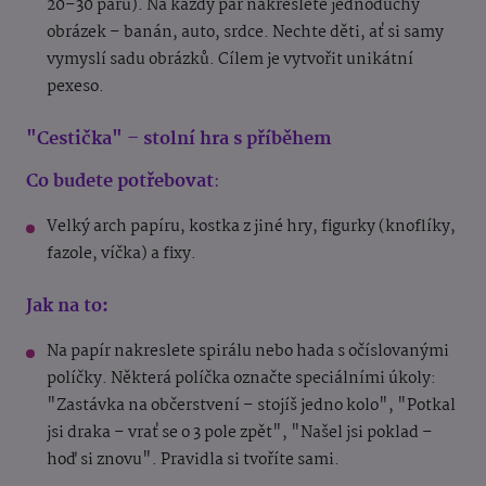
20–30 párů). Na každý pár nakreslete jednoduchý
obrázek – banán, auto, srdce. Nechte děti, ať si samy
vymyslí sadu obrázků. Cílem je vytvořit unikátní
pexeso.
"Cestička" – stolní hra s příběhem
Co budete potřebovat
:
Velký arch papíru, kostka z jiné hry, figurky (knoflíky,
fazole, víčka) a fixy.
Jak na to:
Na papír nakreslete spirálu nebo hada s očíslovanými
políčky. Některá políčka označte speciálními úkoly:
"Zastávka na občerstvení – stojíš jedno kolo", "Potkal
jsi draka – vrať se o 3 pole zpět", "Našel jsi poklad –
hoď si znovu". Pravidla si tvoříte sami.