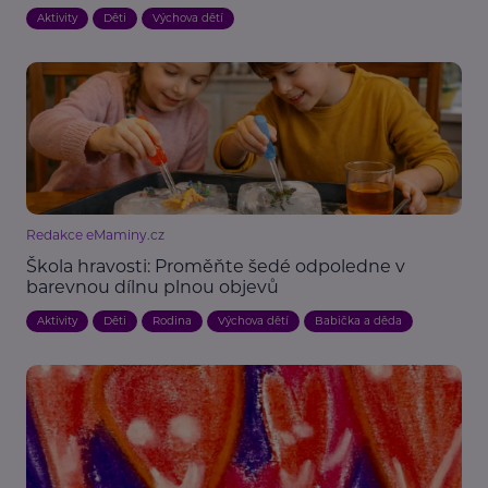
Aktivity
Děti
Výchova dětí
Redakce eMaminy.cz
Škola hravosti: Proměňte šedé odpoledne v
barevnou dílnu plnou objevů
Aktivity
Děti
Rodina
Výchova dětí
Babička a děda