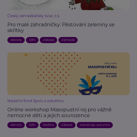
Český zahrádkářský svaz, z.s.
Pro malé zahradníčky: Pěstování zeleniny se
skřítky
Aktivity
Děti
Zábava
Zahrada
Nadační fond Spolu s odvahou
Online workshop Masopustní rej pro vážně
nemocné děti a jejich sourozence
Aktivity
Děti
Rodina
Zábava
Handicap, porucha