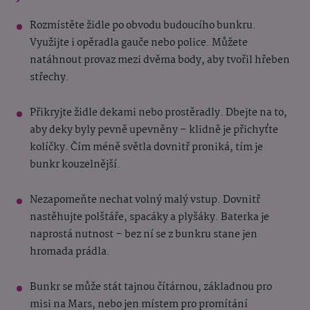
Rozmístěte židle po obvodu budoucího bunkru.
Využijte i opěradla gauče nebo police. Můžete
natáhnout provaz mezi dvěma body, aby tvořil hřeben
střechy.
Přikryjte židle dekami nebo prostěradly. Dbejte na to,
aby deky byly pevně upevněny – klidně je přichyťte
kolíčky. Čím méně světla dovnitř proniká, tím je
bunkr kouzelnější.
Nezapomeňte nechat volný malý vstup. Dovnitř
nastěhujte polštáře, spacáky a plyšáky. Baterka je
naprostá nutnost – bez ní se z bunkru stane jen
hromada prádla.
Bunkr se může stát tajnou čítárnou, základnou pro
misi na Mars, nebo jen místem pro promítání