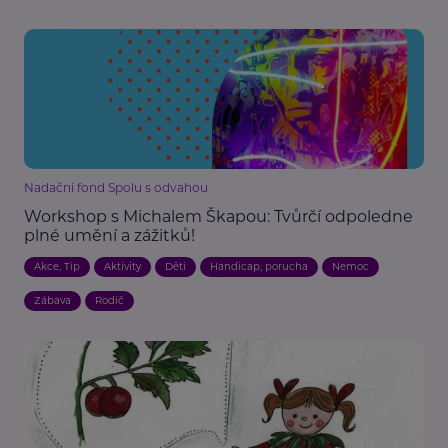
Nadační fond Spolu s odvahou
Workshop s Michalem Škapou: Tvůrčí odpoledne
plné umění a zážitků!
Akce, Tip
Aktivity
Děti
Handicap, porucha
Nemoc
Zábava
Rodič