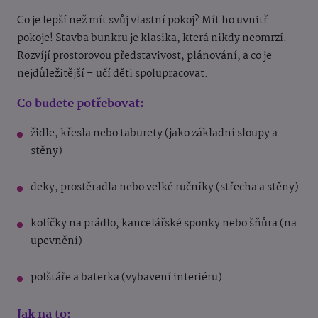
Co je lepší než mít svůj vlastní pokoj? Mít ho uvnitř
pokoje! Stavba bunkru je klasika, která nikdy neomrzí.
Rozvíjí prostorovou představivost, plánování, a co je
nejdůležitější – učí děti spolupracovat.
Co budete potřebovat:
židle, křesla nebo taburety (jako základní sloupy a
stěny)
deky, prostěradla nebo velké ručníky (střecha a stěny)
kolíčky na prádlo, kancelářské sponky nebo šňůra (na
upevnění)
polštáře a baterka (vybavení interiéru)
Jak na to: