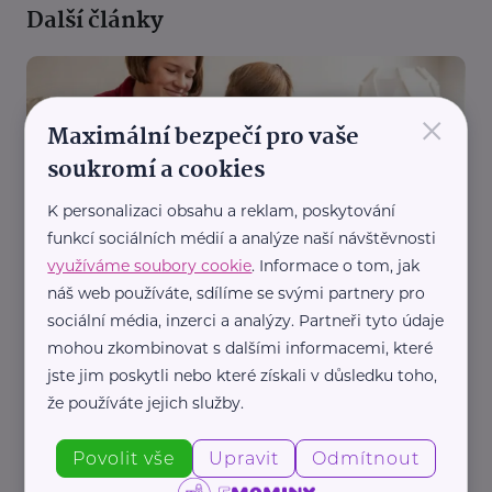
Další články
×
Maximální bezpečí pro vaše
soukromí a cookies
K personalizaci obsahu a reklam, poskytování
Diakonie Českobratrské církve evangelické
funkcí sociálních médií a analýze naší návštěvnosti
Naučte děti dělat radost: Zapojte se do projektu
využíváme soubory cookie
. Informace o tom, jak
Psaní od srdce a potěšte osamělé seniory
náš web používáte, sdílíme se svými partnery pro
Aktivity
Aktuálně
Babička a děda
Děti
Komunikace
sociální média, inzerci a analýzy. Partneři tyto údaje
mohou zkombinovat s dalšími informacemi, které
Podpora a pomoc
jste jim poskytli nebo které získali v důsledku toho,
že používáte jejich služby.
Povolit vše
Upravit
Odmítnout