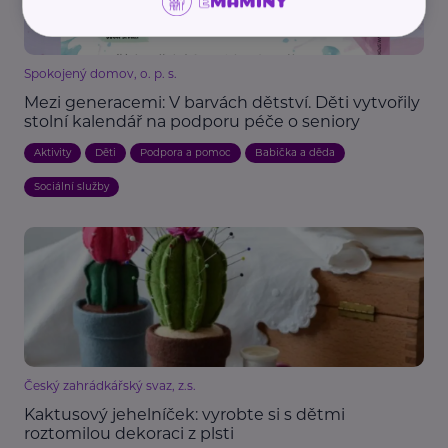
Spokojený domov, o. p. s.
Mezi generacemi: V barvách dětství. Děti vytvořily
stolní kalendář na podporu péče o seniory
Aktivity
Děti
Podpora a pomoc
Babička a děda
Sociální služby
Český zahrádkářský svaz, z.s.
Kaktusový jehelníček: vyrobte si s dětmi
roztomilou dekoraci z plsti