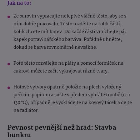
Jak na to:
Ze surovin vypracujte nelepivé vláčné těsto, aby se s
ním dobře pracovalo. Těsto rozdělte na tolik částí,
kolik chcete mít barev. Do každé části vmíchejte pár
kapek potravinářského barviva. Pořádně uhněťte,
dokud se barva rovnoměrně nevsákne.
Poté těsto rozválejte na pláty a pomocí formiček na
cukroví můžete začít vykrajovat různé tvary.
Hotové výtvory opatrně položte na plech vyložený
pečícím papírem a sušte v předem vyhřáté troubě (cca
130 °C), případně je vyskládejte na kovový tácek a dejte
na radiátor.
Pevnost pevnější než hrad: Stavba
bunkru