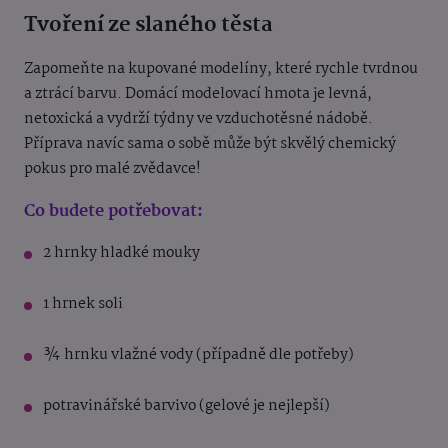
Tvoření ze slaného těsta
Zapomeňte na kupované modelíny, které rychle tvrdnou
a ztrácí barvu. Domácí modelovací hmota je levná,
netoxická a vydrží týdny ve vzduchotěsné nádobě.
Příprava navíc sama o sobě může být skvělý chemický
pokus pro malé zvědavce!
Co budete potřebovat:
2 hrnky hladké mouky
1 hrnek soli
¾ hrnku vlažné vody (případně dle potřeby)
potravinářské barvivo (gelové je nejlepší)