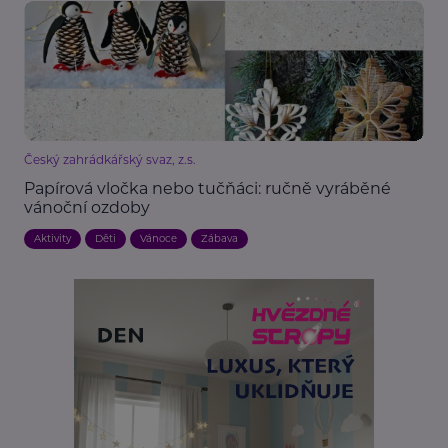
Český zahrádkářský svaz, z.s.
Papírová vločka nebo tučňáci: ručně vyráběné
vánoční ozdoby
Aktivity
Děti
Vánoce
Zábava