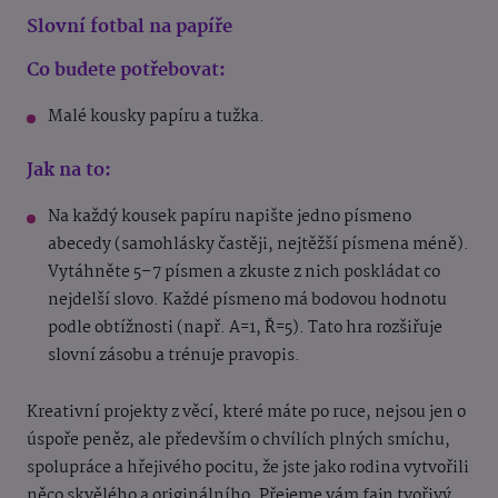
Slovní fotbal na papíře
Co budete potřebovat:
Malé kousky papíru a tužka.
Jak na to:
Na každý kousek papíru napište jedno písmeno
abecedy (samohlásky častěji, nejtěžší písmena méně).
Vytáhněte 5–7 písmen a zkuste z nich poskládat co
nejdelší slovo. Každé písmeno má bodovou hodnotu
podle obtížnosti (např. A=1, Ř=5). Tato hra rozšiřuje
slovní zásobu a trénuje pravopis.
Kreativní projekty z věcí, které máte po ruce, nejsou jen o
úspoře peněz, ale především o chvílích plných smíchu,
spolupráce a hřejivého pocitu, že jste jako rodina vytvořili
něco skvělého a originálního. Přejeme vám fajn tvořivý