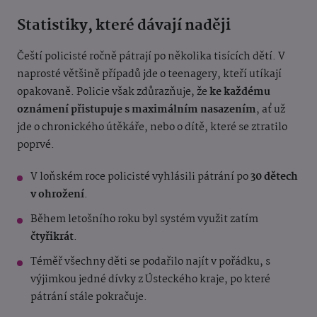
Statistiky, které dávají naději
Čeští policisté ročně pátrají po několika tisících dětí. V
naprosté většině případů jde o teenagery, kteří utíkají
opakovaně. Policie však zdůrazňuje, že
ke každému
oznámení přistupuje s maximálním nasazením
, ať už
jde o chronického útěkáře, nebo o dítě, které se ztratilo
poprvé.
V loňském roce policisté vyhlásili pátrání po
30 dětech
v ohrožení
.
Během letošního roku byl systém využit zatím
čtyřikrát
.
Téměř všechny děti se podařilo najít v pořádku, s
výjimkou jedné dívky z Ústeckého kraje, po které
pátrání stále pokračuje.