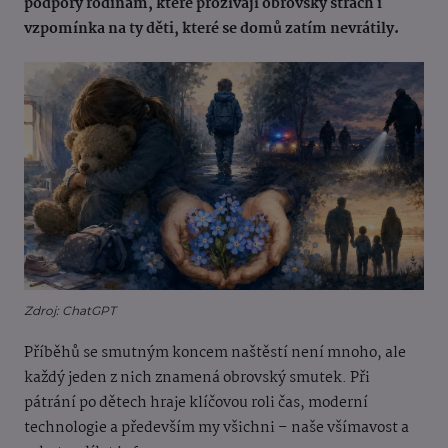
podpory rodinám, které prožívají obrovský strach i
vzpomínka na ty děti, které se domů zatím nevrátily.
Zdroj: ChatGPT
Příběhů se smutným koncem naštěstí není mnoho, ale
každý jeden z nich znamená obrovský smutek. Při
pátrání po dětech hraje klíčovou roli čas, moderní
technologie a především my všichni – naše všímavost a