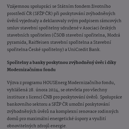
Vzájemnou spolupráci se Státním fondem životního
prostředí ČR (SFŽP ČR) při poskytování zvýhodněných
úvěrů vyjednaly a deklarovaly svým podpisem rámcových
smluv stavební spořitelny sdružené v Asociaci českých
stavebních spořitelen (ČSOB stavební spořitelna, Modrá
pyramida, Raiffeisen stavební spořitelna a Stavební
spořitelna České spořitelny) a UniCredit Bank.
Spořitelny a banky poskytnou zvýhodněný úvěr i díky
Modernizačnímu fondu
Výzva z programu HOUSEnerg Modernizačního fondu,
vyhlášená 28. února 2024, se otevřela pro všechny
instituce s licencí ČNB pro poskytování úvěrů. Spolupráce
bankovního sektoru a SFŽP ČR umožní poskytování
zvýhodněných úvěrů na komplexní renovace rodinných
domů pro maximální energetické úspory a využití
obnovitelných zdrojů energie.