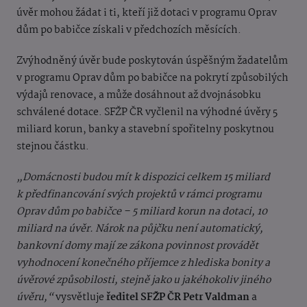
úvěr mohou žádat i ti, kteří již dotaci v programu Oprav
dům po babičce získali v předchozích měsících.
Zvýhodněný úvěr bude poskytován úspěšným žadatelům
v programu Oprav dům po babičce na pokrytí způsobilých
výdajů renovace, a může dosáhnout až dvojnásobku
schválené dotace. SFŽP ČR vyčlenil na výhodné úvěry 5
miliard korun, banky a stavební spořitelny poskytnou
stejnou částku.
„Domácnosti budou mít k dispozici celkem 15 miliard
k předfinancování svých projektů v rámci programu
Oprav dům po babičce – 5 miliard korun na dotaci, 10
miliard na úvěr. Nárok na půjčku není automatický,
bankovní domy mají ze zákona povinnost provádět
vyhodnocení konečného příjemce z hlediska bonity a
úvěrové způsobilosti, stejně jako u jakéhokoliv jiného
úvěru,“
vysvětluje
ředitel SFŽP ČR Petr Valdman
a