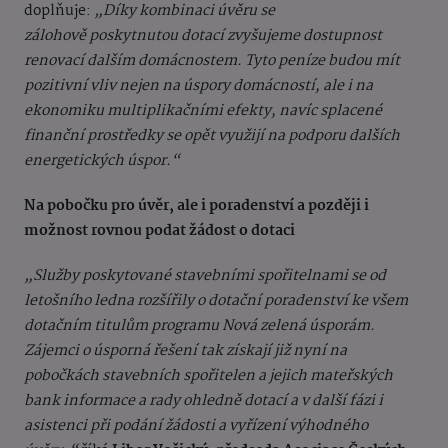
doplňuje:
„Díky kombinaci úvěru se
zálohově poskytnutou dotací zvyšujeme dostupnost
renovací dalším domácnostem. Tyto peníze budou mít
pozitivní vliv nejen na úspory domácností, ale i na
ekonomiku multiplikačními efekty, navíc splacené
finanční prostředky se opět využijí na podporu dalších
energetických úspor.“
Na pobočku pro úvěr, ale i poradenství a později i
možnost rovnou podat žádost o dotaci
„Služby poskytované stavebními spořitelnami se od
letošního ledna rozšířily o dotační poradenství ke všem
dotačním titulům programu Nová zelená úsporám.
Zájemci o úsporná řešení tak získají již nyní na
pobočkách stavebních spořitelen a jejich mateřských
bank informace a rady ohledně dotací a v další fázi i
asistenci při podání žádosti a vyřízení výhodného