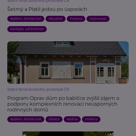
Státní fond životního prostředí ČR
Šetrný a Platil jedou po úsporách
Bydlení, domácnost
Aktuálně
Finance
Zajímavost
Ekologie, udržitelnost
Státní fond životního prostředí ČR
Program Oprav dům po babičce zvýšil zájem o
podporu komplexních renovací neúsporných
rodinných domů
Bydlení, domácnost
Dotace
Rodina
Finance