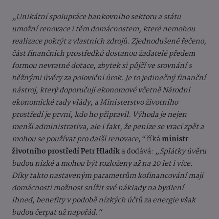
„Unikátní spolupráce bankovního sektoru a státu
umožní renovace i těm domácnostem, které nemohou
realizace pokrýt z vlastních zdrojů. Zjednodušeně řečeno,
část finančních prostředků dostanou žadatelé předem
formou nevratné dotace, zbytek si půjčí ve srovnání s
běžnými úvěry za poloviční úrok. Je to jedinečný finanční
nástroj, který doporučují ekonomové včetně Národní
ekonomické rady vlády, a Ministerstvo životního
prostředí je první, kdo ho připravil. Výhoda je nejen
menší administrativa, ale i fakt, že peníze se vrací zpět a
mohou se používat pro další renovace,“
říká
ministr
životního prostředí Petr Hladík
a dodává:
„Splátky úvěru
budou nízké a mohou být rozloženy až na 20 let i více.
Díky takto nastaveným parametrům kofinancování mají
domácnosti možnost snížit své náklady na bydlení
ihned, benefity v podobě nízkých účtů za energie však
budou čerpat už napořád.“