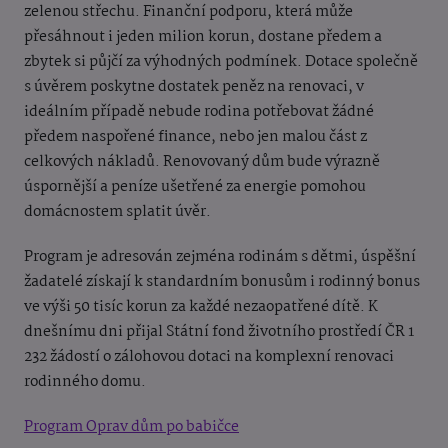
zelenou střechu. Finanční podporu, která může
přesáhnout i jeden milion korun, dostane předem a
zbytek si půjčí za výhodných podmínek. Dotace společně
s úvěrem poskytne dostatek peněz na renovaci, v
ideálním případě nebude rodina potřebovat žádné
předem naspořené finance, nebo jen malou část z
celkových nákladů. Renovovaný dům bude výrazně
úspornější a peníze ušetřené za energie pomohou
domácnostem splatit úvěr.
Program je adresován zejména rodinám s dětmi, úspěšní
žadatelé získají k standardním bonusům i rodinný bonus
ve výši 50 tisíc korun za každé nezaopatřené dítě. K
dnešnímu dni přijal Státní fond životního prostředí ČR 1
232 žádostí o zálohovou dotaci na komplexní renovaci
rodinného domu.
Program Oprav dům po babičce