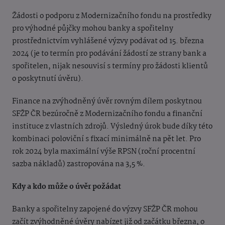
Žádosti o podporu z Modernizačního fondu na prostředky
pro výhodné půjčky mohou banky a spořitelny
prostřednictvím vyhlášené výzvy podávat od 15. března
2024 (je to termín pro podávání žádostí ze strany bank a
spořitelen, nijak nesouvisí s termíny pro žádosti klientů
o poskytnutí úvěru).
Finance na zvýhodněný úvěr rovným dílem poskytnou
SFŽP ČR bezúročně z Modernizačního fondu a finanční
instituce z vlastních zdrojů. Výsledný úrok bude díky této
kombinaci poloviční s fixací minimálně na pět let. Pro
rok 2024 byla maximální výše RPSN (roční procentní
sazba nákladů) zastropována na 3,5 %.
Kdy a kdo může o úvěr požádat
Banky a spořitelny zapojené do výzvy SFŽP ČR mohou
začít zvýhodněné úvěry nabízet již od začátku března, o