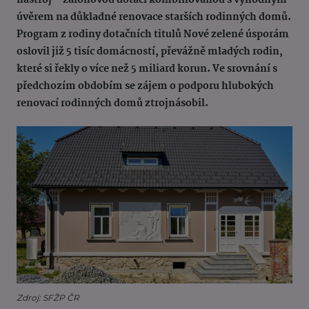
nástroj – zálohovou dotaci kombinovanou s výhodným
úvěrem na důkladné renovace starších rodinných domů.
Program z rodiny dotačních titulů Nové zelené úsporám
oslovil již 5 tisíc domácností, převážně mladých rodin,
které si řekly o více než 5 miliard korun. Ve srovnání s
předchozím obdobím se zájem o podporu hlubokých
renovací rodinných domů ztrojnásobil.
Zdroj: SFŽP ČR