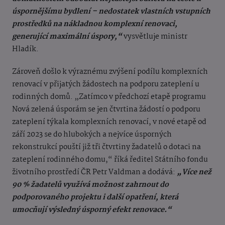
úspornějšímu bydlení – nedostatek vlastních vstupních
prostředků na nákladnou komplexní renovaci,
generující maximální úspory,“
vysvětluje ministr
Hladík.
Zároveň došlo k výraznému zvýšení podílu komplexních
renovací v přijatých žádostech na podporu zateplení u
rodinných domů. „Zatímco v předchozí etapě programu
Nová zelená úsporám se jen čtvrtina žádostí o podporu
zateplení týkala komplexních renovací, v nové etapě od
září 2023 se do hlubokých a nejvíce úsporných
rekonstrukcí pouští již tři čtvrtiny žadatelů o dotaci na
zateplení rodinného domu,“ říká ředitel Státního fondu
životního prostředí ČR Petr Valdman a dodává:
„Více než
90 % žadatelů využívá možnost zahrnout do
podporovaného projektu i další opatření, která
umocňují výsledný úsporný efekt renovace.“