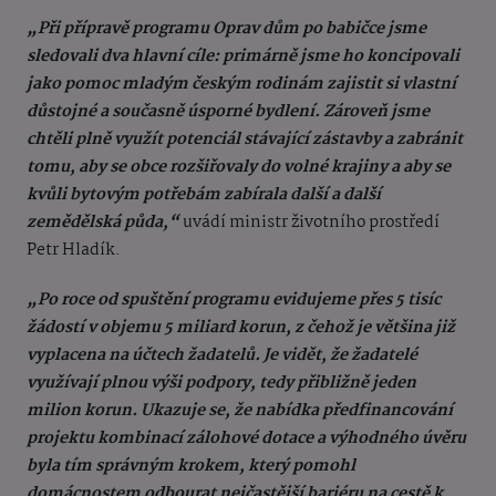
„Při přípravě programu Oprav dům po babičce jsme
sledovali dva hlavní cíle: primárně jsme ho koncipovali
jako pomoc mladým českým rodinám zajistit si vlastní
důstojné a současně úsporné bydlení. Zároveň jsme
chtěli plně využít potenciál stávající zástavby a zabránit
tomu, aby se obce rozšiřovaly do volné krajiny a aby se
kvůli bytovým potřebám zabírala další a další
zemědělská půda,“
uvádí ministr životního prostředí
Petr Hladík.
„Po roce od spuštění programu evidujeme přes 5 tisíc
žádostí v objemu 5 miliard korun, z čehož je většina již
vyplacena na účtech žadatelů. Je vidět, že žadatelé
využívají plnou výši podpory, tedy přibližně jeden
milion korun. Ukazuje se, že nabídka předfinancování
projektu kombinací zálohové dotace a výhodného úvěru
byla tím správným krokem, který pomohl
domácnostem odbourat nejčastější bariéru na cestě k