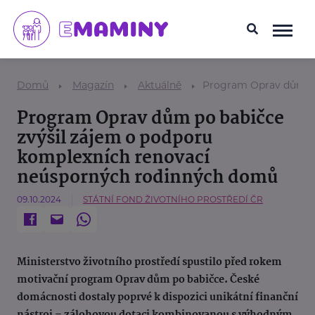
Domů
Magazín
Aktuálně
Program Oprav dům po
Program Oprav dům po babičce
zvýšil zájem o podporu
komplexních renovací
neúsporných rodinných domů
09.10.2024
STÁTNÍ FOND ŽIVOTNÍHO PROSTŘEDÍ ČR
Ministerstvo životního prostředí spustilo před rokem
motivační program Oprav dům po babičce. České
domácnosti dostaly poprvé k dispozici unikátní finanční