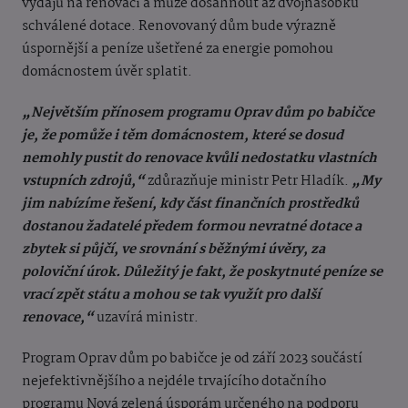
výdajů na renovaci a může dosáhnout až dvojnásobku
schválené dotace. Renovovaný dům bude výrazně
úspornější a peníze ušetřené za energie pomohou
domácnostem úvěr splatit.
„Největším přínosem programu Oprav dům po babičce
je, že pomůže i těm domácnostem, které se dosud
nemohly pustit do renovace kvůli nedostatku vlastních
vstupních zdrojů,“
zdůrazňuje ministr Petr Hladík.
„My
jim nabízíme řešení, kdy část finančních prostředků
dostanou žadatelé předem formou nevratné dotace a
zbytek si půjčí, ve srovnání s běžnými úvěry, za
poloviční úrok. Důležitý je fakt, že poskytnuté peníze se
vrací zpět státu a mohou se tak využít pro další
renovace,“
uzavírá ministr.
Program Oprav dům po babičce je od září 2023 součástí
nejefektivnějšího a nejdéle trvajícího dotačního
programu Nová zelená úsporám určeného na podporu