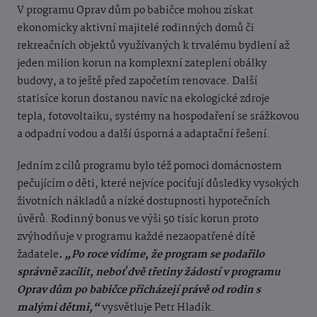
V programu Oprav dům po babičce mohou získat
ekonomicky aktivní majitelé rodinných domů či
rekreačních objektů využívaných k trvalému bydlení až
jeden milion korun na komplexní zateplení obálky
budovy, a to ještě před započetím renovace. Další
statisíce korun dostanou navíc na ekologické zdroje
tepla, fotovoltaiku, systémy na hospodaření se srážkovou
a odpadní vodou a další úsporná a adaptační řešení.
Jedním z cílů programu bylo též pomoci domácnostem
pečujícím o děti, které nejvíce pociťují důsledky vysokých
životních nákladů a nízké dostupnosti hypotečních
úvěrů. Rodinný bonus ve výši 50 tisíc korun proto
zvýhodňuje v programu každé nezaopatřené dítě
žadatele
. „Po roce vidíme, že program se podařilo
správně zacílit, neboť dvě třetiny žádostí v programu
Oprav dům po babičce přicházejí právě od rodin s
malými dětmi,“
vysvětluje Petr Hladík.