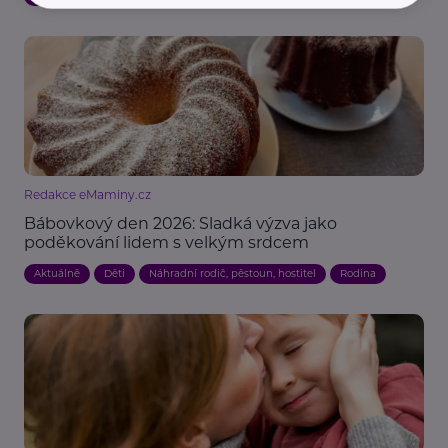
Redakce eMaminy.cz
Bábovkový den 2026: Sladká výzva jako
poděkování lidem s velkým srdcem
Aktuálně
Děti
Náhradní rodič, pěstoun, hostitel
Rodina