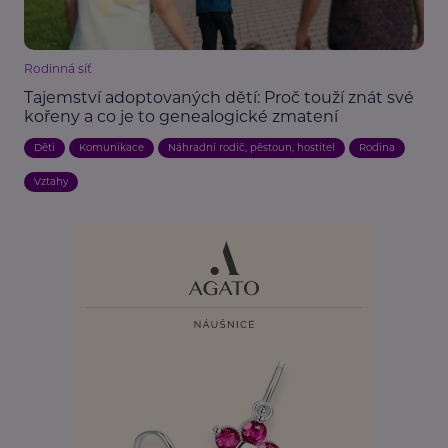
Rodinná síť
Tajemství adoptovaných dětí: Proč touží znát své
kořeny a co je to genealogické zmatení
Děti
Komunikace
Náhradní rodič, pěstoun, hostitel
Rodina
Vztahy