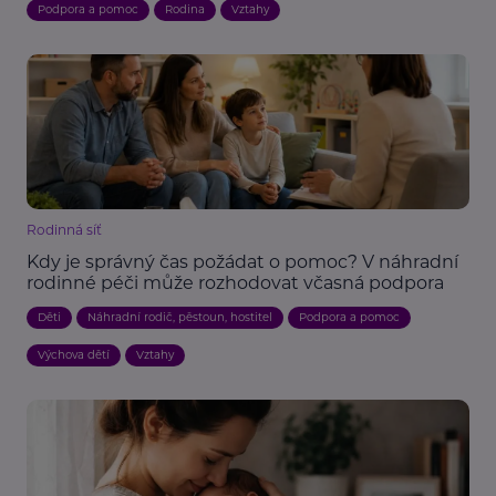
Podpora a pomoc
Rodina
Vztahy
Rodinná síť
Kdy je správný čas požádat o pomoc? V náhradní
rodinné péči může rozhodovat včasná podpora
Děti
Náhradní rodič, pěstoun, hostitel
Podpora a pomoc
Výchova dětí
Vztahy