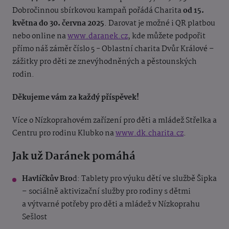
Dobročinnou sbírkovou kampaň pořádá Charita
od 15.
května do 30. června 2025
. Darovat je možné i QR platbou
nebo online na
www.daranek.cz
, kde můžete podpořit
přímo náš záměr číslo 5 - Oblastní charita Dvůr Králové –
zážitky pro děti ze znevýhodněných a pěstounských
rodin.
Děkujeme vám za každý příspěvek!
Více o Nízkoprahovém zařízení pro děti a mládež Střelka
a
Centru pro rodinu Klubko
na
www.dk.charita.cz
.
Jak už Daránek pomáhá
Havlíčkův Bro
d: Tablety pro výuku dětí ve službě Šipka
– sociálně aktivizační služby pro rodiny s dětmi
a výtvarné potřeby pro děti a mládež v Nízkoprahu
Sešlost