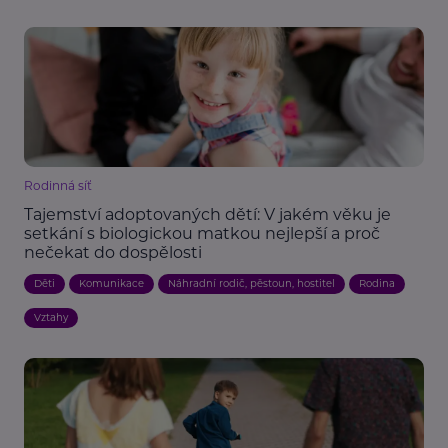
Rodinná síť
Tajemství adoptovaných dětí: V jakém věku je
setkání s biologickou matkou nejlepší a proč
nečekat do dospělosti
Děti
Komunikace
Náhradní rodič, pěstoun, hostitel
Rodina
Vztahy