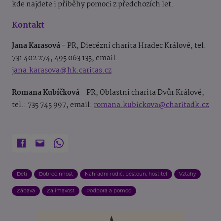
kde najdete i příběhy pomoci z předchozích let.
Kontakt
Jana Karasová
- PR, Diecézní charita Hradec Králové, tel.
731 402 274, 495 063 135, email:
jana.karasova@hk.caritas.cz
Romana Kubíčková
- PR, Oblastní charita Dvůr Králové,
tel.: 735 745 997, email:
romana.kubickova@charitadk.cz
Děti
Dobročinnost
Náhradní rodič, pěstoun, hostitel
Vztahy
Zábava
Zajímavost
Podpora a pomoc