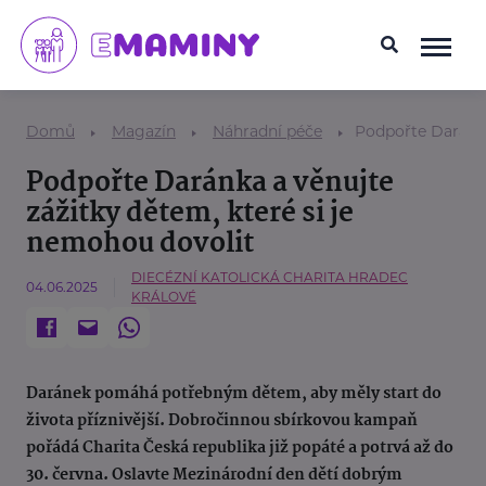
Domů
Magazín
Náhradní péče
Podpořte Daránka
Podpořte Daránka a věnujte
zážitky dětem, které si je
nemohou dovolit
DIECÉZNÍ KATOLICKÁ CHARITA HRADEC
04.06.2025
KRÁLOVÉ
Daránek pomáhá potřebným dětem, aby měly start do
života příznivější. Dobročinnou sbírkovou kampaň
pořádá Charita Česká republika již popáté a potrvá až do
30. června. Oslavte Mezinárodní den dětí dobrým