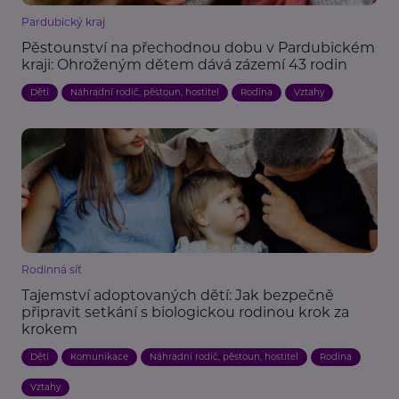
Pardubický kraj
Pěstounství na přechodnou dobu v Pardubickém
kraji: Ohroženým dětem dává zázemí 43 rodin
Děti
Náhradní rodič, pěstoun, hostitel
Rodina
Vztahy
Rodinná síť
Tajemství adoptovaných dětí: Jak bezpečně
připravit setkání s biologickou rodinou krok za
krokem
Děti
Komunikace
Náhradní rodič, pěstoun, hostitel
Rodina
Vztahy