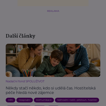
REKLAMA
Další články
Nadační fond SPOLUŽIVOT
Někdy stačí někdo, kdo si udělá čas. Hostitelská
péče hledá nové zájemce
Děti
Dospívání
Komunikace
Náhradní rodič, pěstoun, hostitel