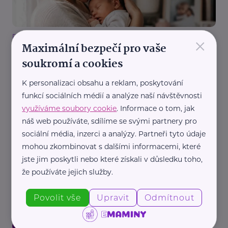
×
Rodinná síť
Maximální bezpečí pro vaše
Adoptovaná dcera se stala bříškovou maminkou
soukromí a cookies
Děti
Mateřství a rodičovství
Náhradní rodič, pěstoun, hostitel
K personalizaci obsahu a reklam, poskytování
funkcí sociálních médií a analýze naší návštěvnosti
využíváme soubory cookie
. Informace o tom, jak
náš web používáte, sdílíme se svými partnery pro
sociální média, inzerci a analýzy. Partneři tyto údaje
mohou zkombinovat s dalšími informacemi, které
jste jim poskytli nebo které získali v důsledku toho,
Nadační fond SPOLUŽIVOT
že používáte jejich služby.
Objetí, pohlazení nebo přání na dobrou noc. Věci,
které nejsou pro každé dítě samozřejmostí
Povolit vše
Upravit
Odmítnout
Děti
Dospívání
Komunikace
Náhradní rodič, pěstoun, hostitel
Podpora a pomoc
Rodina
Vztahy