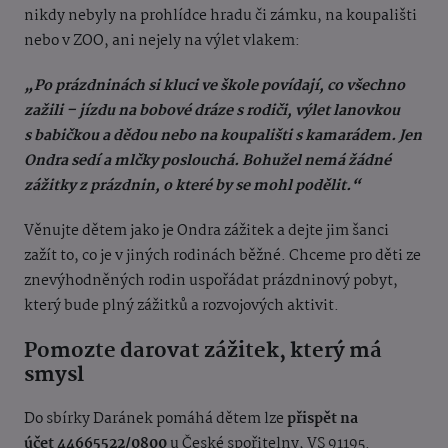
nikdy nebyly na prohlídce hradu či zámku, na koupališti
nebo v ZOO, ani nejely na výlet vlakem:
„Po prázdninách si kluci ve škole povídají, co všechno
zažili – jízdu na bobové dráze s rodiči, výlet lanovkou
s babičkou a dědou nebo na koupališti s kamarádem. Jen
Ondra sedí a mlčky poslouchá. Bohužel nemá žádné
zážitky z prázdnin, o které by se mohl podělit.“
Věnujte dětem jako je Ondra zážitek a dejte jim šanci
zažít to, co je v jiných rodinách běžné. Chceme pro děti ze
znevýhodněných rodin uspořádat prázdninový pobyt,
který bude plný zážitků a rozvojových aktivit.
Pomozte darovat zážitek, který má
smysl
Do sbírky Daránek pomáhá dětem lze
přispět na
účet 44665522/0800
u České spořitelny, VS 91195.