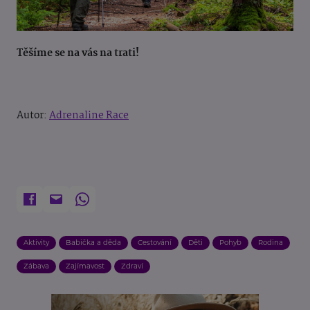
Těšíme se na vás na trati!
Autor:
Adrenaline Race
Aktivity
Babička a děda
Cestování
Děti
Pohyb
Rodina
Zábava
Zajímavost
Zdraví