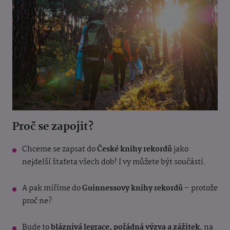
Proč se zapojit?
Chceme se zapsat do
České knihy rekordů
jako
nejdelší štafeta všech dob! I vy můžete být součástí.
A pak míříme do
Guinnessovy knihy rekordů
– protože
proč ne?
Bude to
bláznivá legrace, pořádná výzva a zážitek
, na