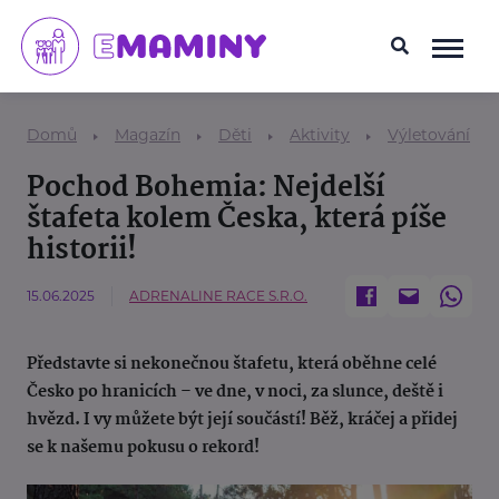
Domů
Magazín
Děti
Aktivity
Výletování
Pochod Bohemia: Nejdelší
štafeta kolem Česka, která píše
historii!
15.06.2025
ADRENALINE RACE S.R.O.
Představte si nekonečnou štafetu, která oběhne celé
Česko po hranicích – ve dne, v noci, za slunce, deště i
hvězd. I vy můžete být její součástí! Běž, kráčej a přidej
se k našemu pokusu o rekord!