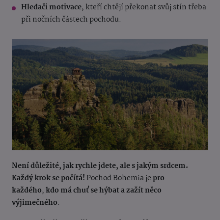
Hledači motivace
, kteří chtějí překonat svůj stín třeba
při nočních částech pochodu.
Není důležité, jak rychle jdete, ale s jakým srdcem.
Každý krok se počítá!
Pochod Bohemia je
pro
každého
,
kdo má chuť se hýbat a zažít něco
výjimečného
.