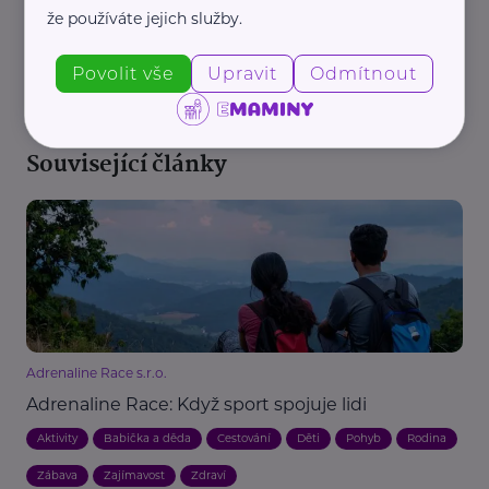
že používáte jejich služby.
REKLAMA
Povolit vše
Upravit
Odmítnout
Související články
Adrenaline Race s.r.o.
Adrenaline Race: Když sport spojuje lidi
Aktivity
Babička a děda
Cestování
Děti
Pohyb
Rodina
Zábava
Zajímavost
Zdraví