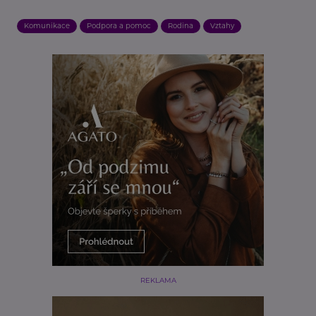
Komunikace
Podpora a pomoc
Rodina
Vztahy
REKLAMA