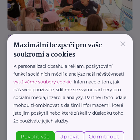
Mezi námi, o.p.s.
×
Maximální bezpečí pro vaše
Co mohou děti získat od babiček a dědečků?
Výstava na Staroměstském náměstí připomíná
soukromí a cookies
sílu mezigeneračních vztahů
K personalizaci obsahu a reklam, poskytování
Aktivity
Babička a děda
Děti
Výchova dětí
Vztahy
funkcí sociálních médií a analýze naší návštěvnosti
Zábava
využíváme soubory cookie
. Informace o tom, jak
náš web používáte, sdílíme se svými partnery pro
sociální média, inzerci a analýzy. Partneři tyto údaje
mohou zkombinovat s dalšími informacemi, které
jste jim poskytli nebo které získali v důsledku toho,
že používáte jejich služby.
Povolit vše
Upravit
Odmítnout
Městská správa sociálních služeb v Mostě - příspěvková organizace