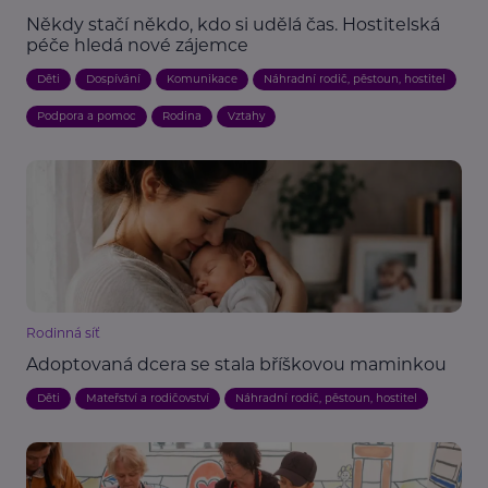
Někdy stačí někdo, kdo si udělá čas. Hostitelská
péče hledá nové zájemce
Děti
Dospívání
Komunikace
Náhradní rodič, pěstoun, hostitel
Podpora a pomoc
Rodina
Vztahy
Rodinná síť
Adoptovaná dcera se stala bříškovou maminkou
Děti
Mateřství a rodičovství
Náhradní rodič, pěstoun, hostitel