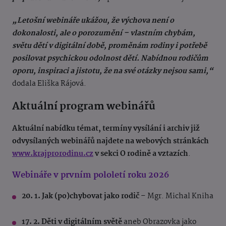
„Letošní webináře ukážou, že výchova není o
dokonalosti, ale o porozumění – vlastním chybám,
světu dětí v digitální době, proměnám rodiny i potřebě
posilovat psychickou odolnost dětí. Nabídnou rodičům
oporu, inspiraci a jistotu, že na své otázky nejsou sami,“
dodala Eliška Rájová.
Aktuální program webinářů
Aktuální nabídku témat, termíny vysílání i archiv již
odvysílaných webinářů najdete na webových stránkách
www.krajprorodinu.cz
v sekci O rodině a vztazích
.
Webináře v prvním pololetí roku 2026
20. 1. Jak (po)chybovat jako rodič
– Mgr. Michal Kniha
17. 2. Děti v digitálním světě
aneb Obrazovka jako