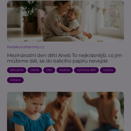
Redakce eMaminy.cz
Mezinárodní den dětí Aneb To nejkrásnější, co jim
můžeme dát, se do balicího papíru nevejde
Aktuálně
Dárek
Děti
Rodina
Výchova dětí
Vztahy
Zábava