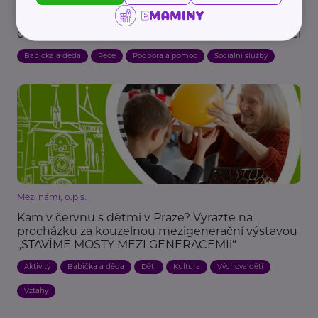
Když pečujete o rodiče nebo prarodiče: Nové
centrum pomůže rodinám zvládnout domácí péči
Babička a děda
Péče
Podpora a pomoc
Sociální služby
Mezi námi, o.p.s.
Kam v červnu s dětmi v Praze? Vyrazte na
procházku za kouzelnou mezigenerační výstavou
„STAVÍME MOSTY MEZI GENERACEMIi“
Aktivity
Babička a děda
Děti
Kultura
Výchova dětí
Vztahy