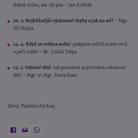
dobrý sluha, ale zlý pán – Jan Kršňák
10. 3. Nejběžnější výchovné chyby a jak na ně?
– Mgr.
Jiří Halda
14. 4. Když se rodina mění
: podpora rodičů a role otců
v péči o děti – Bc. Lukáš Talpa
12. 5. Odolné dítě
: Jak posilovat psychickou odolnost
dětí – Mgr. et Mgr. Pavla Kouc
Zdroj: Pardubický kraj