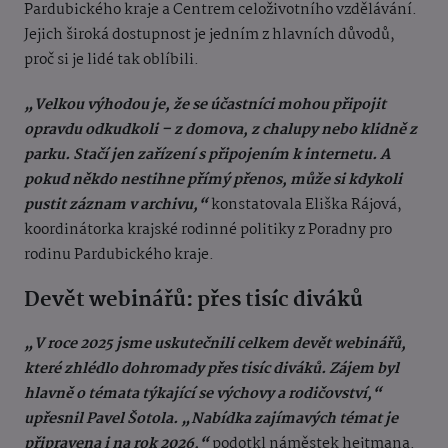
Pardubického kraje a Centrem celoživotního vzdělávání.
Jejich široká dostupnost je jedním z hlavních důvodů,
proč si je lidé tak oblíbili.
„Velkou výhodou je, že se účastníci mohou připojit
opravdu odkudkoli – z domova, z chalupy nebo klidně z
parku. Stačí jen zařízení s připojením k internetu. A
pokud někdo nestihne přímý přenos, může si kdykoli
pustit záznam v archivu,“
konstatovala Eliška Rájová,
koordinátorka krajské rodinné politiky z Poradny pro
rodinu Pardubického kraje.
Devět webinářů: přes tisíc diváků
„V roce 2025 jsme uskutečnili celkem devět webinářů,
které zhlédlo dohromady přes tisíc diváků. Zájem byl
hlavně o témata týkající se výchovy a rodičovství,“
upřesnil Pavel Šotola. „Nabídka zajímavých témat je
připravena i na rok 2026,“
podotkl náměstek hejtmana.