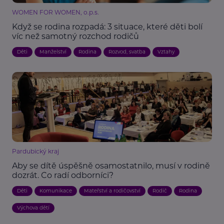
WOMEN FOR WOMEN, o.p.s.
Když se rodina rozpadá: 3 situace, které děti bolí
víc než samotný rozchod rodičů
Děti
Manželství
Rodina
Rozvod, svatba
Vztahy
Pardubický kraj
Aby se dítě úspěšně osamostatnilo, musí v rodině
dozrát. Co radí odborníci?
Děti
Komunikace
Mateřství a rodičovství
Rodič
Rodina
Výchova dětí