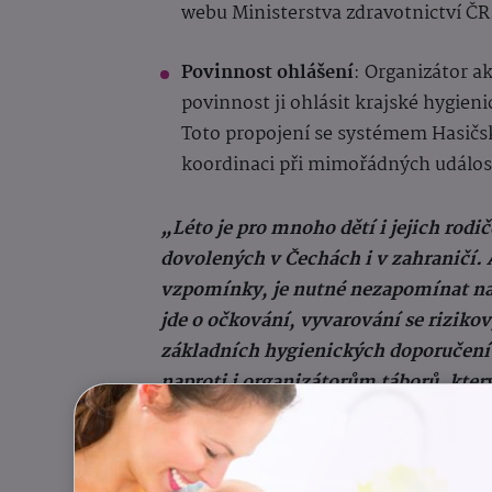
webu Ministerstva zdravotnictví ČR
Povinnost ohlášení
: Organizátor ak
povinnost ji ohlásit krajské hygieni
Toto propojení se systémem Hasič
koordinaci při mimořádných událos
„Léto je pro mnoho dětí i jejich rodi
dovolených v Čechách i v zahraničí. Ab
vzpomínky, je nutné nezapomínat na p
jde o očkování, vyvarování se riziko
základních hygienických doporučení p
naproti i organizátorům táborů, který
elektronizaci a celkově zjednodušení
zachování bezpečnostních standardů