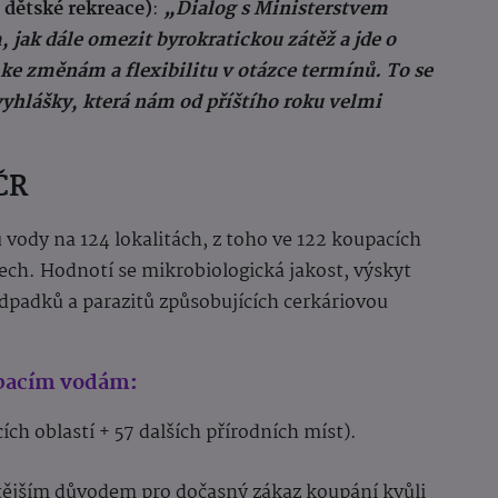
 dětské rekreace)
:
„Dialog s Ministerstvem
jak dále omezit byrokratickou zátěž a jde o
ke změnám a flexibilitu v otázce termínů. To se
 vyhlášky, která nám od příštího roku velmi
ČR
u vody na 124 lokalitách, z toho ve 122 koupacích
tech. Hodnotí se mikrobiologická jakost, výskyt
dpadků a parazitů způsobujících cerkáriovou
upacím vodám:
ích oblastí + 57 dalších přírodních míst).
astějším důvodem pro dočasný zákaz koupání kvůli