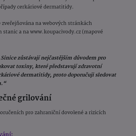
případy cerkáriové dermatitidy.
je zveřejňována na webových stránkách
ch stanic a na www.koupacivody.cz (mapové
Sinice zůstávají nejčastějším důvodem pro
ovat toxiny, které představují zdravotní
erkáriové dermatitidy, proto doporučuji sledovat
h.“
ečné grilování
oručeních pro zahraniční dovolené a rizicích
vání: