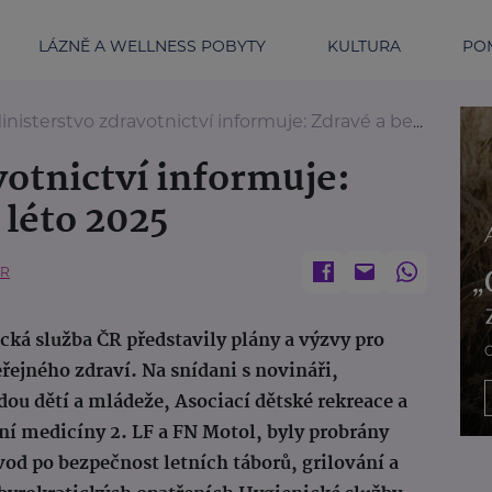
LÁZNĚ A WELLNESS POBYTY
KULTURA
POM
nisterstvo zdravotnictví informuje: Zdravé a bezpečné léto 2025
votnictví informuje:
 léto 2025
ČR
cká služba ČR představily plány a výzvy pro
eřejného zdraví. Na snídani s novináři,
dou dětí a mládeže, Asociací dětské rekreace a
ní medicíny 2. LF a FN Motol, byly probrány
vod po bezpečnost letních táborů, grilování a