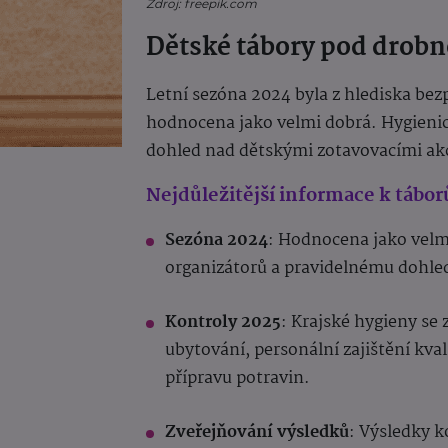
Zdroj: freepik.com
Dětské tábory pod drob
Letní sezóna 2024 byla z hlediska bez
hodnocena jako velmi dobrá. Hygienick
dohled nad dětskými zotavovacími akce
Nejdůležitější informace k tábo
Sezóna 2024
: Hodnocena jako vel
organizátorů a pravidelnému dohled
Kontroly 2025
: Krajské hygieny se
ubytování, personální zajištění kv
přípravu potravin.
Zveřejňování výsledků
: Výsledky 