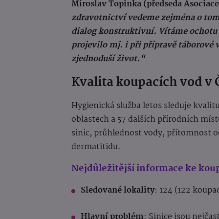
Miroslav Topinka (předseda Asociace
zdravotnictví vedeme zejména o tom, 
dialog konstruktivní. Vítáme ochotu 
projevilo mj. i při přípravě táborové
zjednoduší život.“
Kvalita koupacích vod v 
Hygienická služba letos sleduje kvalit
oblastech a 57 dalších přírodních mís
sinic, průhlednost vody, přítomnost o
dermatitidu.
Nejdůležitější informace ke ko
Sledované lokality
: 124 (122 koupac
Hlavní problém
: Sinice jsou nejč