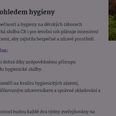
nohledem hygieny
pečnosti a hygieny na dětských táborech
á služba ČR i pro letošní rok plánuje intenzivní
mi, aby zajistila bezpečné a zdravé prostředí.
rům:
mi dobrá díky zodpovědnému přístupu
u hygienické služby.
 zaměří na kvalitu hygienických zázemí,
alifikovaným zdravotníkem a správné skladování a
kontrol budou každé dva týdny zveřejňovány na