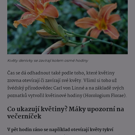
Květy denivky se zavírají kolem osmé hodiny
Čas se dá odhadnout také podle toho, které květiny
zrovna otevírají či zavírají své květy. Všiml si toho už
švédský přírodovědec Carl von Linné a na základě svých
poznatků vytvořil květinové hodiny (Horologium Florae).
Co ukazují květiny? Máky upozorní na
večerníček
V pět hodin ráno se například otevírají květy tykví