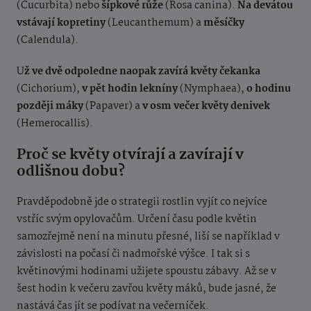
(Cucurbita) nebo
šípkové růže
(Rosa canina).
Na devátou
vstávají kopretiny
(Leucanthemum) a
měsíčky
(Calendula).
U
ž ve dvě odpoledne naopak zavírá květy čekanka
(Cichorium),
v pět hodin lekníny
(Nymphaea),
o hodinu
později máky
(Papaver) a
v osm večer květy denivek
(Hemerocallis).
Proč se květy otvírají a zavírají v
odlišnou dobu?
Pravděpodobně jde o strategii rostlin vyjít co nejvíce
vstříc svým opylovačům. Určení času podle květin
samozřejmě není na minutu přesné, liší se například v
závislosti na počasí či nadmořské výšce. I tak si s
květinovými hodinami užijete spoustu zábavy. Až se v
šest hodin k večeru zavřou květy máků, bude jasné, že
nastává čas jít se podívat na večerníček.