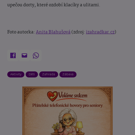
upečou dorty, které ozdobí klacíky a ulitami.
Foto autorka:
Anita Blahušová
(zdroj:
izahradkar.cz
)
Aktivity
Děti
Zahrada
Zábava