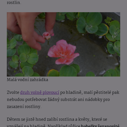
rostlin.
Malá vodní zahrádka
Zvolt
e
druh volně plovoucí
po hladině, malí pěstitelé pak
nebudou potřebovat žádný substrát ani nádobky pro
zasazení rostliny.
Dětem se jistě hned zalíbí rostlina a květy, které se
vznášejí na hladině. Například růžice
babelky řezanovité