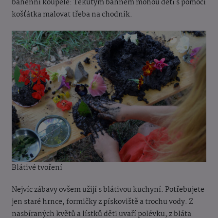
bahenní koupele: Tekutým bahnem mohou děti s pomocí
košťátka malovat třeba na chodník.
Blátivé tvoření
Nejvíc zábavy ovšem užijí s blátivou kuchyní. Potřebujete
jen staré hrnce, formičky z pískoviště a trochu vody. Z
nasbíraných květů a lístků děti uvaří polévku, z bláta