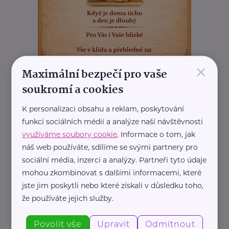
×
Maximální bezpečí pro vaše
REKLAMA
soukromí a cookies
K personalizaci obsahu a reklam, poskytování
funkcí sociálních médií a analýze naší návštěvnosti
využíváme soubory cookie
. Informace o tom, jak
náš web používáte, sdílíme se svými partnery pro
sociální média, inzerci a analýzy. Partneři tyto údaje
mohou zkombinovat s dalšími informacemi, které
jste jim poskytli nebo které získali v důsledku toho,
že používáte jejich služby.
Povolit vše
Upravit
Odmítnout