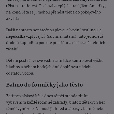
(Pistia stratiotes). Pochází z teplých krajů Jižní Ameriky,
na konci léta se ji mohou přenést třeba do pokojového
akvária.
Další naprosto nenáročnou plovoucí vodní rostlinou je
nepukalka
vzplývající (Salvinia natans): tato jednoletá
drobná kapradina poroste přes léto zcela bez pěstebních
zásahů.
Dětem postačí ve své vodní zahrádce kontrolovat výšku
hladiny a během horkých dnů doplňovat nádobu
odstátou vodou.
Bahno do formičky jako těsto
Zatímco pískoviště je dnes téměř standardním
vybavením každé rodinné zahrady, bláto z dětských her
téměř vymizelo. Nemusí jít hned o zápasy v bahně nebo