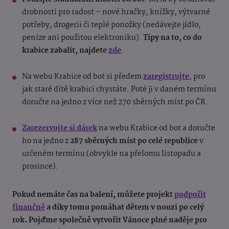
drobnosti pro radost – nové hračky, knížky, výtvarné
potřeby, drogerii či teplé ponožky (nedávejte jídlo,
peníze ani použitou elektroniku).
Tipy na to, co do
krabice zabalit, najdete
zde
.
Na webu Krabice od bot si předem
zaregistrujte
, pro
jak staré dítě krabici chystáte. Poté ji v daném termínu
doručte na jedno z více než 270 sběrných míst po ČR.
Zarezervujte si dárek
na webu Krabice od bot a doručte
ho na jedno z
287 sběrných míst po celé republice
v
určeném termínu (obvykle na přelomu listopadu a
prosince).
Pokud nemáte čas na balení, můžete projekt
podpořit
finančně
a díky tomu pomáhat dětem v nouzi po celý
rok. Pojďme společně vytvořit Vánoce plné naděje pro