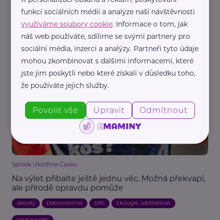
Nadační fond SPOLUŽIVOT
funkcí sociálních médií a analýze naší návštěvnosti
využíváme soubory cookie
. Informace o tom, jak
Někdy stačí někdo, kdo si udělá čas. Hostitelská
péče hledá nové zájemce
náš web používáte, sdílíme se svými partnery pro
sociální média, inzerci a analýzy. Partneři tyto údaje
Děti
Dospívání
Komunikace
Náhradní rodič, pěstoun, hostitel
mohou zkombinovat s dalšími informacemi, které
Podpora a pomoc
Rodina
Vztahy
jste jim poskytli nebo které získali v důsledku toho,
že používáte jejich služby.
Povolit vše
Upravit
Odmítnout
Spolek Ukliďme Česko
Na výlet přibalte ještě jednu věc. Možná překvapí,
ale přírodě opravdu pomůže
Aktivity
Dobrovolnictví
Děti
Ekologie, udržitelnost
Výchova dětí