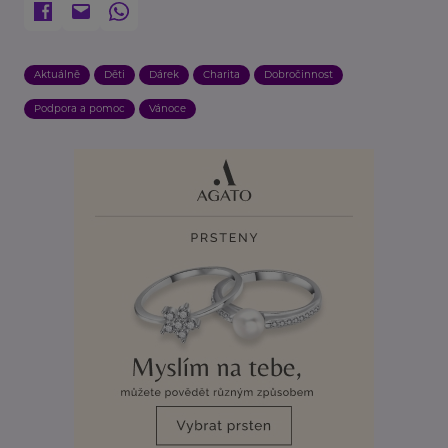
Aktuálně
Děti
Dárek
Charita
Dobročinnost
Podpora a pomoc
Vánoce