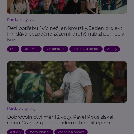
Pardubický kraj
Děti potřebují víc než jen kroužky. Jeden projekt
jim dává bezpečné zázemí, druhý nabízí pomoc v
krizi
Děti
Dospívání
Komunikace
Podpora a pomoc
Vztahy
Pardubický kraj
Dobrovolnictví mění životy. Pavel Rouš získal
Cenu Grácií za pomoc lidem s hendikepem
Aktivity
Dobrovolnictví
Podpora a pomoc