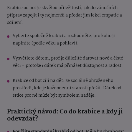
Krabice od bot je skvělou příležitostí, jak do vánočních
příprav zapojit i ty nejmenší a předat jim lekci empatie a
sdílení.
Vyberte společně krabici a rozhodněte, pro koho ji
naplníte (podle věku a pohlaví).
Vysvětlete dětem, proč je důležité darovat nové a čisté
věci – protože i dárek má přinášet důstojnost a radost.
Krabice od bot cílí na děti ze sociálně ohroženého
prostředí, kde je každodenní starostí přežít. Dárek od
srdce pro ně může být symbolem naděje.
Praktický návod: Co do krabice a kdy ji
odevzdat?
Použijte standardní krabici od bot
. Měla by obsahovat