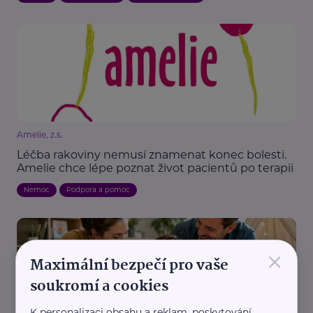
Amelie, z.s.
Léčba rakoviny nemusí znamenat konec bolesti.
Amelie chce lépe poznat život pacientů po terapii
Nemoc
Podpora a pomoc
×
Maximální bezpečí pro vaše
soukromí a cookies
K personalizaci obsahu a reklam, poskytování