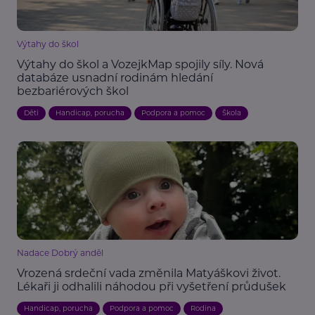
Výtahy do škol
Výtahy do škol a VozejkMap spojily síly. Nová
databáze usnadní rodinám hledání
bezbariérových škol
Děti
Handicap, porucha
Podpora a pomoc
Škola
Nadace Dobrý anděl
Vrozená srdeční vada změnila Matyáškovi život.
Lékaři ji odhalili náhodou při vyšetření průdušek
Handicap, porucha
Podpora a pomoc
Rodina