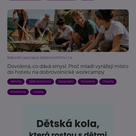
Národní asociace dobrovolnictví z.s.
Dovolená, co dává smysl. Proč mladí vyrážejí místo
do hotelu na dobrovolnické workcampy
Aktivity
Dobrovolnictví
Dospívání
Dovolená
Charita
Prázdniny
Vztahy