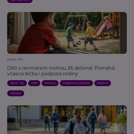
MaVe PR
Děti s revmatem mohou žít aktivně. Pomáhá
včasná léčba i podpora rodiny
Akce, Tip
Děti
Nemoc
Podpora a pomoc
Rodina
Zábava