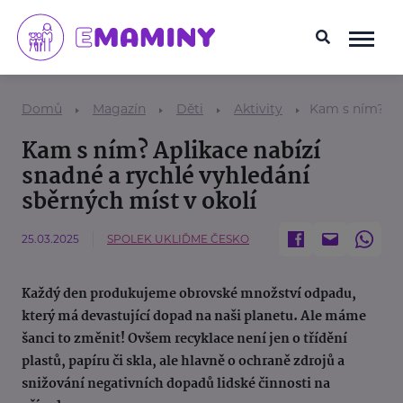
Domů
Magazín
Děti
Aktivity
Kam s ním? Apl
Kam s ním? Aplikace nabízí
snadné a rychlé vyhledání
sběrných míst v okolí
25.03.2025
SPOLEK UKLIĎME ČESKO
Každý den produkujeme obrovské množství odpadu,
který má devastující dopad na naši planetu. Ale máme
šanci to změnit! Ovšem recyklace není jen o třídění
plastů, papíru či skla, ale hlavně o ochraně zdrojů a
snižování negativních dopadů lidské činnosti na