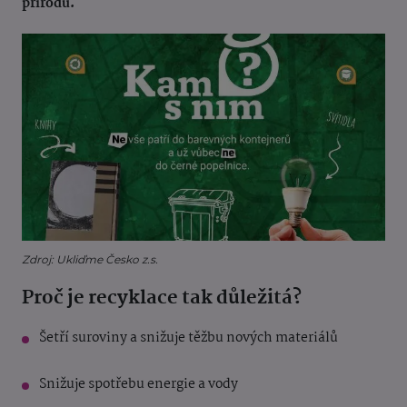
přírodu.
Zdroj: Ukliďme Česko z.s.
Proč je recyklace tak důležitá?
Še
tří suroviny a snižuje těžbu nových materiálů
Snižuje spotřebu energie a vody