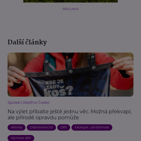
REKLAMA
Další články
Spolek Ukliďme Česko
Na výlet přibalte ještě jednu věc. Možná překvapí,
ale přírodě opravdu pomůže
Aktivity
Dobrovolnictví
Děti
Ekologie, udržitelnost
Výchova dětí