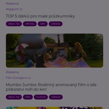
Reklama
Nejsport.cz
TOP 5 dárků pro malé průzkumníky
Akce, Tip
Aktivity
Děti
Zábava
Reklama
Film Europe s.r.o.
Mumbo Jumbo: Rodinný animovaný film o síle
přátelství míří do kin!
Akce, Tip
Děti
Kultura
Zábava