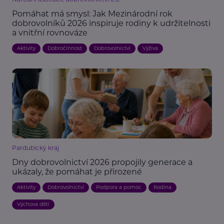
Pomáhat má smysl: Jak Mezinárodní rok
dobrovolníků 2026 inspiruje rodiny k udržitelnosti
a vnitřní rovnováze
Aktivity
Dobročinnost
Dobrovolnictví
Výživa
Pardubický kraj
Dny dobrovolnictví 2026 propojily generace a
ukázaly, že pomáhat je přirozené
Aktivity
Dobrovolnictví
Podpora a pomoc
Rodina
Výchova dětí