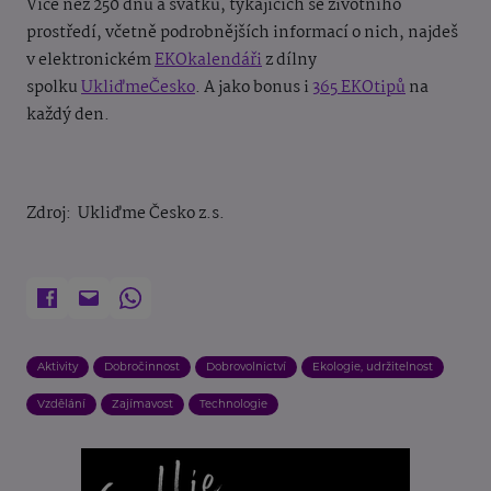
Více než 250 dnů a svátků, týkajících se životního
prostředí, včetně podrobnějších informací o nich, najdeš
v elektronickém
EKOkalendáři
z dílny
spolku
UkliďmeČesko
. A jako bonus i
365 EKOtipů
na
každý den.
Zdroj: Ukliďme Česko z.s.
Aktivity
Dobročinnost
Dobrovolnictví
Ekologie, udržitelnost
Vzdělání
Zajímavost
Technologie