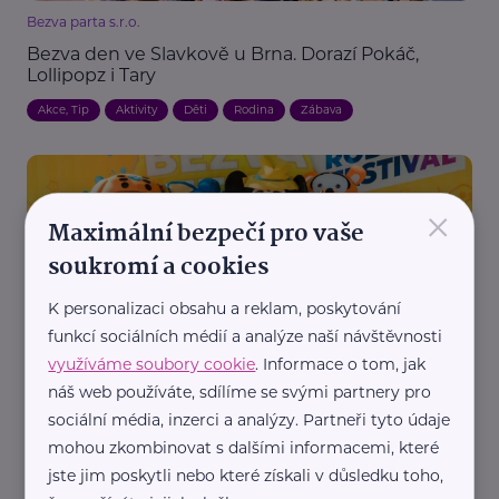
Bezva parta s.r.o.
Bezva den ve Slavkově u Brna. Dorazí Pokáč,
Lollipopz i Tary
Akce, Tip
Aktivity
Děti
Rodina
Zábava
×
Maximální bezpečí pro vaše
soukromí a cookies
K personalizaci obsahu a reklam, poskytování
Bezva parta s.r.o.
funkcí sociálních médií a analýze naší návštěvnosti
Bezva Fest přiveze do Plzně lunapark, hvězdy
využíváme soubory cookie
. Informace o tom, jak
internetu i spoustu společných zážitků
náš web používáte, sdílíme se svými partnery pro
sociální média, inzerci a analýzy. Partneři tyto údaje
Akce, Tip
Aktivity
Aktuálně
Děti
Dobročinnost
Rodina
mohou zkombinovat s dalšími informacemi, které
Zábava
jste jim poskytli nebo které získali v důsledku toho,