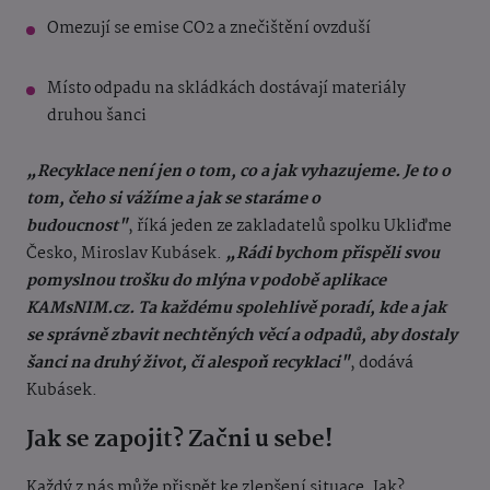
Omezují se emise CO2 a znečištění ovzduší
Místo odpadu na skládkách dostávají materiály
druhou šanci
„Recyklace není jen o tom, co a jak vyhazujeme. Je to o
tom, čeho si vážíme a jak se staráme o
budoucnost"
, říká jeden ze zakladatelů spolku Ukliďme
Česko, Miroslav Kubásek.
„Rádi bychom přispěli svou
pomyslnou trošku do mlýna v podobě aplikace
KAMsNIM.cz. Ta každému spolehlivě poradí, kde a jak
se správně zbavit nechtěných věcí a odpadů, aby dostaly
šanci na druhý život, či alespoň recyklaci"
, dodává
Kubásek.
Jak se zapojit? Začni u sebe!
Každý z nás může přispět ke zlepšení situace. Jak?