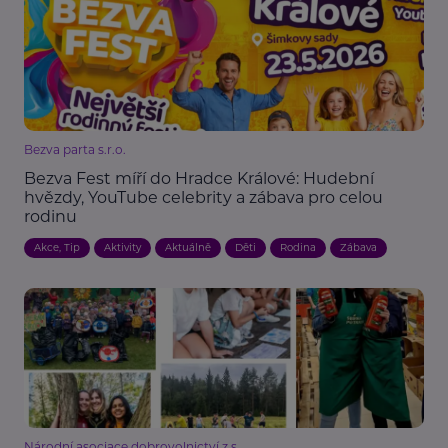
Bezva parta s.r.o.
Bezva Fest míří do Hradce Králové: Hudební
hvězdy, YouTube celebrity a zábava pro celou
rodinu
Akce, Tip
Aktivity
Aktuálně
Děti
Rodina
Zábava
Národní asociace dobrovolnictví z.s.