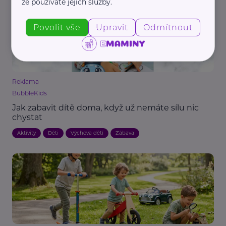
že používáte jejich služby.
Povolit vše
Upravit
Odmítnout
Reklama
BubbleKids
Jak zabavit dítě doma, když už nemáte sílu nic
chystat
Aktivity
Děti
Výchova dětí
Zábava