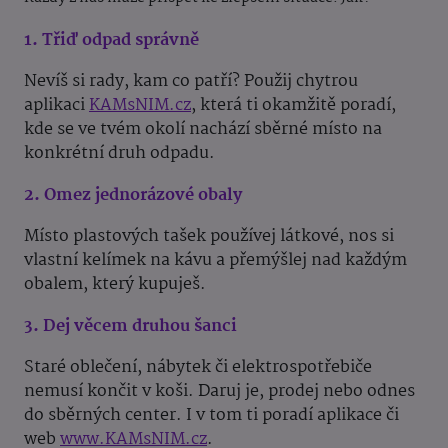
1. Třiď odpad správně
Nevíš si rady, kam co patří? Použij chytrou
aplikaci
KAMsNIM.cz
, která ti okamžitě poradí,
kde se ve tvém okolí nachází sběrné místo na
konkrétní druh odpadu.
2. Omez jednorázové obaly
Místo plastových tašek používej látkové, nos si
vlastní kelímek na kávu a přemýšlej nad každým
obalem, který kupuješ.
3. Dej věcem druhou šanci
Staré oblečení, nábytek či elektrospotřebiče
nemusí končit v koši. Daruj je, prodej nebo odnes
do sběrných center. I v tom ti poradí aplikace či
web
www.KAMsNIM.cz
.