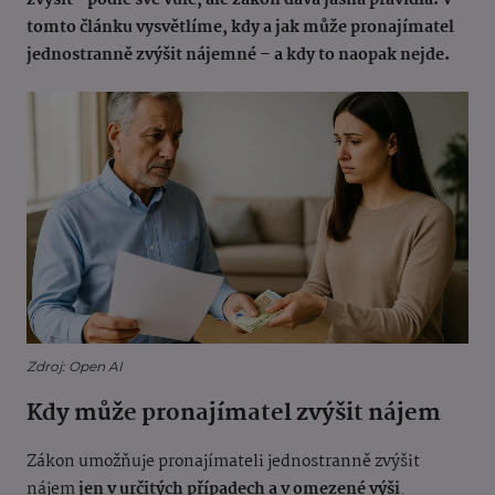
zvýšit“ podle své vůle, ale zákon dává jasná pravidla. V
tomto článku vysvětlíme, kdy a jak může pronajímatel
jednostranně zvýšit nájemné – a kdy to naopak nejde.
Zdroj: Open AI
Kdy může pronajímatel zvýšit nájem
Zákon umožňuje pronajímateli jednostranně zvýšit
nájem
jen v určitých případech a v omezené výši
.