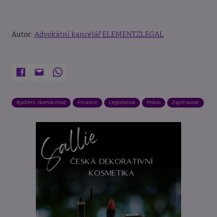
Autor:
Advokátní kancelář ELEMENTZLEGAL
Bydlení, domácnost
Finance
Legislativa
Právo
Zajímavost