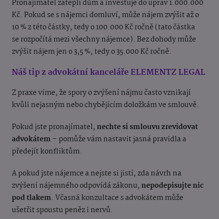
Pronajímatel zateplí dům a investuje do úprav 1.000.000
Kč. Pokud se s nájemci domluví, může nájem zvýšit až o
10 % z této částky, tedy o 100.000 Kč ročně (tato částka
se rozpočítá mezi všechny nájemce). Bez dohody může
zvýšit nájem jen o 3,5 %, tedy o 35.000 Kč ročně.
Náš tip z advokátní kanceláře ELEMENTZ LEGAL
Z praxe víme, že spory o zvýšení nájmu často vznikají
kvůli nejasným nebo chybějícím doložkám ve smlouvě.
Pokud jste pronajímatel,
nechte si smlouvu zrevidovat
advokátem
– pomůže vám nastavit jasná pravidla a
předejít konfliktům.
A pokud jste nájemce a nejste si jistí, zda návrh na
zvýšení nájemného odpovídá zákonu,
nepodepisujte nic
pod tlakem
. Včasná konzultace s advokátem může
ušetřit spoustu peněz i nervů.