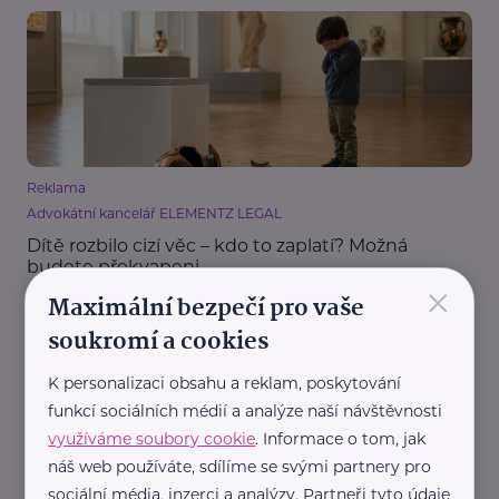
Reklama
Advokátní kancelář ELEMENTZ LEGAL
Dítě rozbilo cizí věc – kdo to zaplatí? Možná
budete překvapeni
×
Maximální bezpečí pro vaše
Právo
Děti
Rodina
soukromí a cookies
K personalizaci obsahu a reklam, poskytování
funkcí sociálních médií a analýze naší návštěvnosti
využíváme soubory cookie
. Informace o tom, jak
náš web používáte, sdílíme se svými partnery pro
sociální média, inzerci a analýzy. Partneři tyto údaje