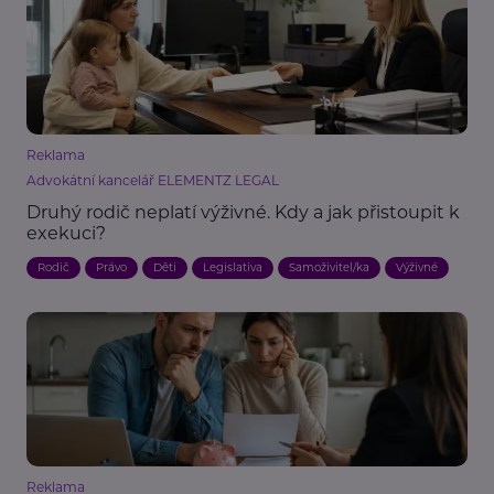
Reklama
Advokátní kancelář ELEMENTZ LEGAL
Druhý rodič neplatí výživné. Kdy a jak přistoupit k
exekuci?
Rodič
Právo
Děti
Legislativa
Samoživitel/ka
Výživné
Reklama