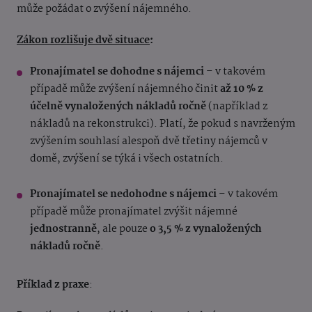
může požádat o zvýšení nájemného.
Zákon rozlišuje dvě situace
:
Pronajímatel se dohodne s nájemci
– v takovém
případě může zvýšení nájemného činit
až 10 % z
účelně vynaložených nákladů ročně
(například z
nákladů na rekonstrukci). Platí, že pokud s navrženým
zvýšením souhlasí alespoň dvě třetiny nájemců v
domě, zvýšení se týká i všech ostatních.
Pronajímatel se nedohodne s nájemci
– v takovém
případě může pronajímatel zvýšit nájemné
jednostranně
, ale pouze
o 3,5 % z vynaložených
nákladů ročně
.
Příklad z praxe
: