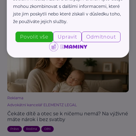
mohou zkombinovat s dalšími informacemi, které
Reklama
jste jim poskytli nebo které získali v důsledku toho,
Advokátní kancelář ELEMENTZ LEGAL
že používáte jejich služby.
Otec se nehlásí k dítěti? Jak funguje určení
otcovství soudem
Povolit vše
Upravit
Odmítnout
Rodič
Právo
Děti
Reklama
Advokátní kancelář ELEMENTZ LEGAL
Čekáte dítě a otec se k ničemu nemá? Na výživné
máte nárok i bez svatby
Právo
Rodina
Děti