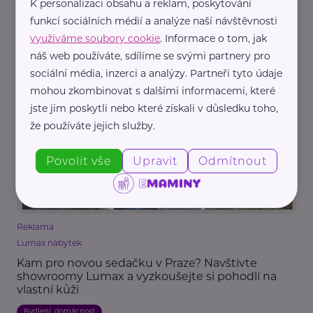
K personalizaci obsahu a reklam, poskytování
Reklama
funkcí sociálních médií a analýze naší návštěvnosti
Ecovacs
využíváme soubory cookie
. Informace o tom, jak
Jak si ulehčit práci v domácnosti, pokud máte
náš web používáte, sdílíme se svými partnery pro
děti?
sociální média, inzerci a analýzy. Partneři tyto údaje
Bydlení, domácnost
mohou zkombinovat s dalšími informacemi, které
jste jim poskytli nebo které získali v důsledku toho,
že používáte jejich služby.
Povolit vše
Upravit
Odmítnout
Reklama
Lumax nábytek
Kam pro novou sedačku v Praze? Navštivte
showroomy Lumax a vyzkoušejte si pohodlí na
vlastní kůži
Bydlení, domácnost