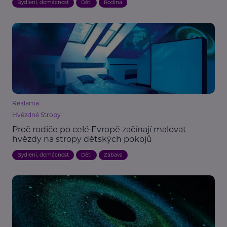
Bydlení, domácnost
Děti
Rodina
Reklama
Hvězdné Stropy
Proč rodiče po celé Evropě začínají malovat
hvězdy na stropy dětských pokojů
Bydlení, domácnost
Děti
Zábava