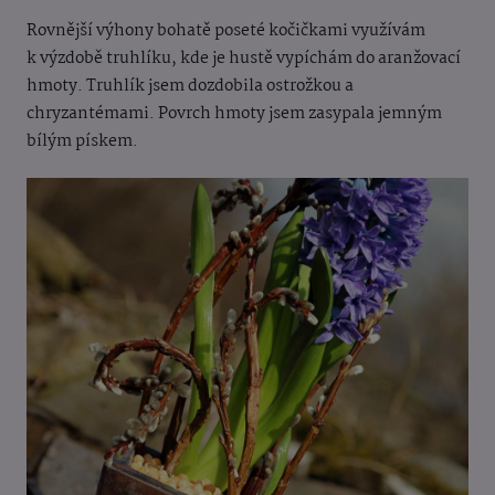
Rovnější výhony bohatě poseté kočičkami využívám
k výzdobě truhlíku, kde je hustě vypíchám do aranžovací
hmoty. Truhlík jsem dozdobila ostrožkou a
chryzantémami. Povrch hmoty jsem zasypala jemným
bílým pískem.