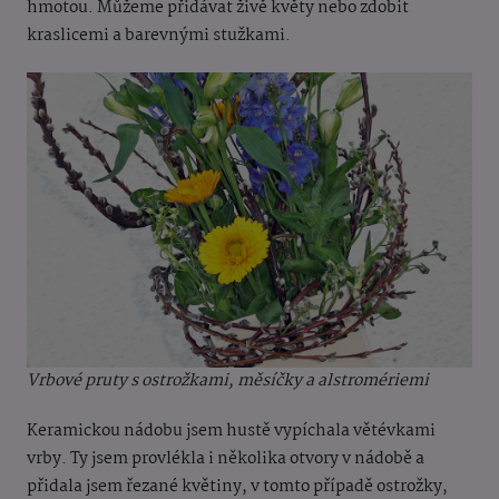
hmotou. Můžeme přidávat živě květy nebo zdobit
kraslicemi a barevnými stužkami.
Vrbové pruty s ostrožkami, měsíčky a alstromériemi
Keramickou nádobu jsem hustě vypíchala větévkami
vrby. Ty jsem provlékla i několika otvory v nádobě a
přidala jsem řezané květiny, v tomto případě ostrožky,