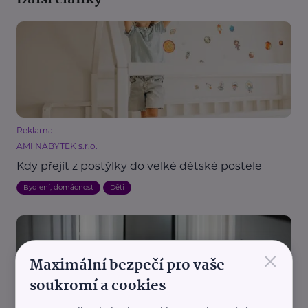
Reklama
AMI NÁBYTEK s.r.o.
Kdy přejít z postýlky do velké dětské postele
Bydlení, domácnost
Děti
×
Maximální bezpečí pro vaše
soukromí a cookies