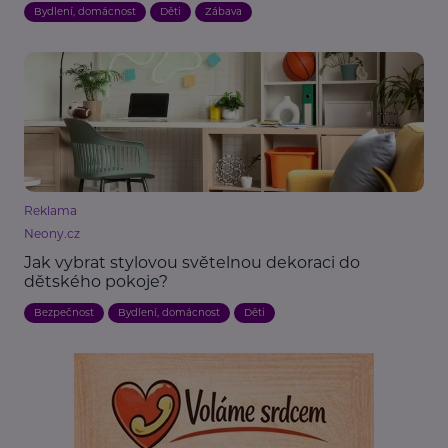
Bydlení, domácnost
Děti
Zábava
Reklama
Neony.cz
Jak vybrat stylovou světelnou dekoraci do
dětského pokoje?
Bezpečnost
Bydlení, domácnost
Děti