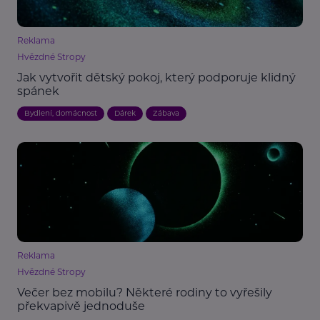
Reklama
Hvězdné Stropy
Jak vytvořit dětský pokoj, který podporuje klidný
spánek
Bydlení, domácnost
Dárek
Zábava
Reklama
Hvězdné Stropy
Večer bez mobilu? Některé rodiny to vyřešily
překvapivě jednoduše