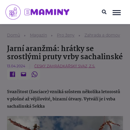
Domů
Magazín
Pro ženy
Zahrada a domov
Jarní aranžmá: hrátky se
srostlými pruty vrby sachalinské
13.04.2024
ČESKÝ ZAHRÁDKÁŘSKÝ SVAZ, Z.S.
Svazčitost (fasciace) vzniká srůstem několika letorostů
v plošné až vějířovité, bizarní útvary. Vytváří je i vrba
sachalinská Sekka