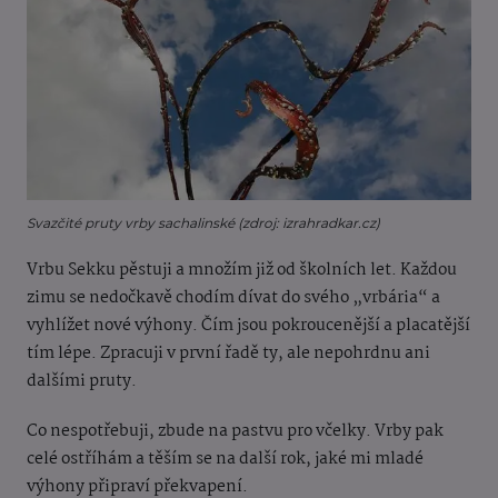
Svazčité pruty vrby sachalinské (zdroj: izrahradkar.cz)
Vrbu Sekku pěstuji a množím již od školních let. Každou
zimu se nedočkavě chodím dívat do svého „vrbária“ a
vyhlížet nové výhony. Čím jsou pokroucenější a placatější
tím lépe. Zpracuji v první řadě ty, ale nepohrdnu ani
dalšími pruty.
Co nespotřebuji, zbude na pastvu pro včelky. Vrby pak
celé ostříhám a těším se na další rok, jaké mi mladé
výhony připraví překvapení.