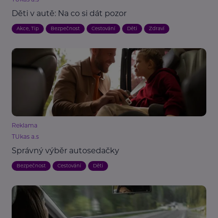
Děti v autě: Na co si dát pozor
Akce, Tip
Bezpečnost
Cestování
Děti
Zdraví
Reklama
TUkas a.s
Správný výběr autosedačky
Bezpečnost
Cestování
Děti