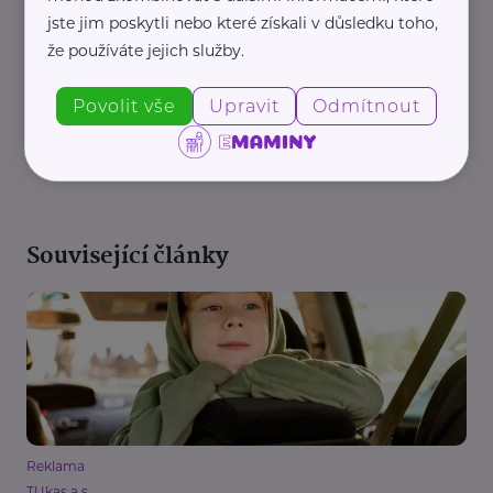
jste jim poskytli nebo které získali v důsledku toho,
že používáte jejich služby.
Povolit vše
Upravit
Odmítnout
REKLAMA
Související články
Reklama
TUkas a.s