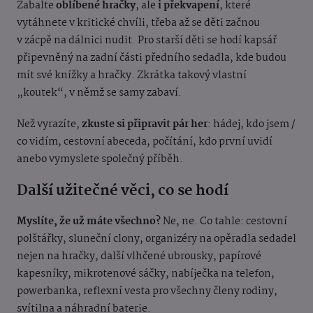
Zabalte
oblíbené hračky
, ale
i překvapení
, které
vytáhnete v kritické chvíli, třeba až se děti začnou
v zácpě na dálnici nudit. Pro starší děti se hodí kapsář
připevněný na zadní části předního sedadla, kde budou
mít své knížky a hračky. Zkrátka takový vlastní
„koutek“, v němž se samy zabaví.
Než vyrazíte,
zkuste si připravit pár her
: hádej, kdo jsem /
co vidím, cestovní abeceda, počítání, kdo první uvidí
anebo vymyslete společný příběh.
Další užitečné věci, co se hodí
Myslíte, že už máte všechno?
Ne, ne. Co tahle: cestovní
polštářky, sluneční clony, organizéry na opěradla sedadel
nejen na hračky, další vlhčené ubrousky, papírové
kapesníky, mikrotenové sáčky, nabíječka na telefon,
powerbanka, reflexní vesta pro všechny členy rodiny,
svítilna a náhradní baterie.