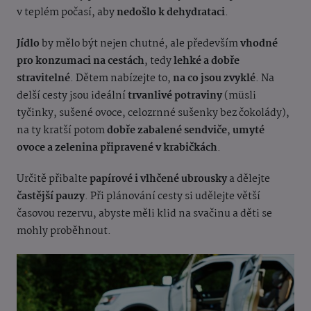
v teplém počasí, aby
nedošlo k dehydrataci
.
Jídlo
by mělo být nejen chutné, ale především
vhodné
pro konzumaci na cestách
, tedy
lehké a dobře
stravitelné
. Dětem nabízejte to,
na co jsou zvyklé
. Na
delší cesty jsou ideální
trvanlivé potraviny
(müsli
tyčinky, sušené ovoce, celozrnné sušenky bez čokolády),
na ty kratší potom
dobře zabalené sendviče
,
umyté
ovoce a zelenina připravené v krabičkách
.
Určitě přibalte
papírové i vlhčené ubrousky
a dělejte
častější pauzy
. Při plánování cesty si udělejte větší
časovou rezervu, abyste měli klid na svačinu a děti se
mohly proběhnout.