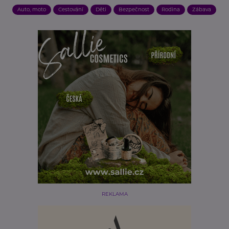
Auto, moto
Cestování
Děti
Bezpečnost
Rodina
Zábava
REKLAMA