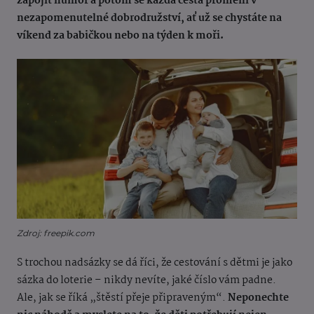
zapojit humor a potom se každá cesta promění v
nezapomenutelné dobrodružství, ať už se chystáte na
víkend za babičkou nebo na týden k moři.
Zdroj: freepik.com
S trochou nadsázky se dá říci, že cestování s dětmi je jako
sázka do loterie – nikdy nevíte, jaké číslo vám padne.
Ale, jak se říká „štěstí přeje připraveným“.
Neponechte