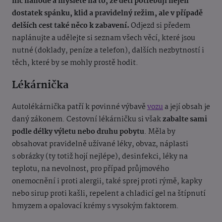
nic náhodě a myslete na to, že děti potřebují nejen
dostatek spánku, klid a pravidelný režim, ale v případě
delších cest také něco k zabavení.
Odjezd si předem
naplánujte a udělejte si seznam všech věcí, které jsou
nutné (doklady, peníze a telefon), dalších nezbytností i
těch, které by se mohly prostě hodit.
Lékárnička
Autolékárnička patří k povinné výbavě
vozu
a její obsah je
daný zákonem. Cestovní lékárničku si však
zabalte sami
podle délky výletu nebo druhu pobytu
. Měla by
obsahovat pravidelně užívané léky, obvaz, náplasti
s obrázky (ty totiž hojí nejlépe), desinfekci, léky na
teplotu, na nevolnost, pro případ průjmového
onemocnění i proti alergii, také sprej proti rýmě, kapky
nebo sirup proti kašli, repelent a chladicí gel na štípnutí
hmyzem a opalovací krémy s vysokým faktorem.