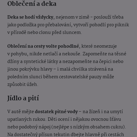
Oblečení a deka
Deka se hodí vždycky
, nejenom v zimě - poslouží třeba
jako podložka pro přebalování, vytvoří pohodlí pro piknik
v přírodě nebo clonu před sluncem.
Oblečení na cesty volte pohodlné
, které neomezuje
v pohybu, nikde netlačí a nekouše. Zapomeňte na těsné
džíny a syntetické látky a nezapomeňte na čepici nebo
jinou pokrývku hlavy – i malá chvilka strávená na
poledním slunci během cestovatelské pauzy může
způsobit úžeh.
Jídlo a pití
V autě mějte
dostatek pitné vody
– na žízeň i na umytí
upatlaných rukou. Děti ocení i nějakou ovocnou šťávu
nebo podobný nápoj (nejlépe s nízkým obsahem cukru).
Na dostatečný přísun tekutin dbejte hlavně při cestách