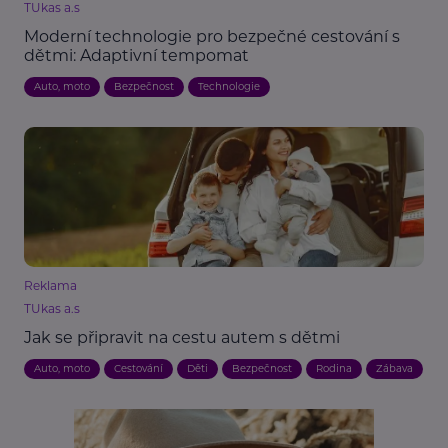
TUkas a.s
Moderní technologie pro bezpečné cestování s
dětmi: Adaptivní tempomat
Auto, moto
Bezpečnost
Technologie
Reklama
TUkas a.s
Jak se připravit na cestu autem s dětmi
Auto, moto
Cestování
Děti
Bezpečnost
Rodina
Zábava