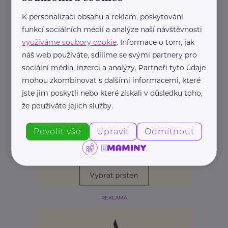
Akce, Tip
Bezpečnost
Cestování
Děti
Zdraví
K personalizaci obsahu a reklam, poskytování
funkcí sociálních médií a analýze naší návštěvnosti
využíváme soubory cookie
. Informace o tom, jak
náš web používáte, sdílíme se svými partnery pro
sociální média, inzerci a analýzy. Partneři tyto údaje
mohou zkombinovat s dalšími informacemi, které
jste jim poskytli nebo které získali v důsledku toho,
že používáte jejich služby.
Povolit vše
Upravit
Odmítnout
REKLAMA