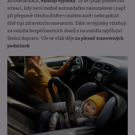
autosedačkách,
existují výjimky
. Ty se týkají především
situací, kdy není možné autosedačku nainstalovat (např.
při přepravě třetího dítěte v malém autě) nebo pokud
dítě trpí zdravotním omezením. Dále se výjimky vztahují
na vozidla bezpečnostních sborů a na vozidla zajišťující
školní dopravu. Vše se však děje
za přesně stanovených
podmínek
.