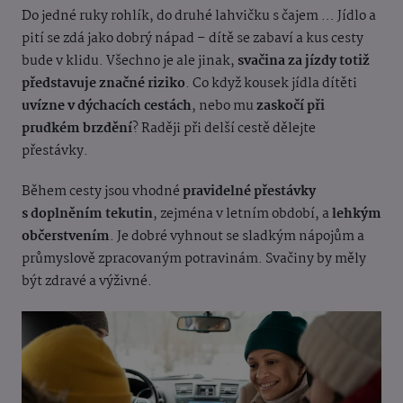
Do jedné ruky rohlík, do druhé lahvičku s čajem … Jídlo a
pití se zdá jako dobrý nápad – dítě se zabaví a kus cesty
bude v klidu. Všechno je ale jinak,
svačina za jízdy totiž
představuje značné riziko
. Co když kousek jídla dítěti
uvízne v dýchacích cestách
, nebo mu
zaskočí při
prudkém brzdění
? Raději při delší cestě dělejte
přestávky.
Během cesty jsou vhodné
pravidelné přestávky
s doplněním tekutin
, zejména v letním období, a
lehkým
občerstvením
. Je dobré vyhnout se sladkým nápojům a
průmyslově zpracovaným potravinám. Svačiny by měly
být zdravé a výživné.