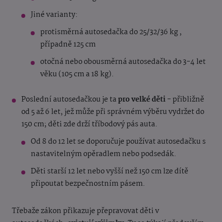
Jiné varianty:
protisměrná autosedačka do 25/32/36 kg ,
případně 125 cm
otočná nebo obousměrná autosedačka do 3-4 let
věku (105 cm a 18 kg).
Poslední autosedačkou je ta
pro velké děti
- přibližně
od 5 až 6 let, jež může při správném výběru vydržet do
150 cm; děti zde drží tříbodový pás auta.
Od 8 do 12 let se doporučuje používat autosedačku s
nastavitelným opěradlem nebo podsedák.
Děti starší 12 let nebo vyšší než 150 cm lze dítě
připoutat bezpečnostním pásem.
Třebaže zákon přikazuje přepravovat děti v