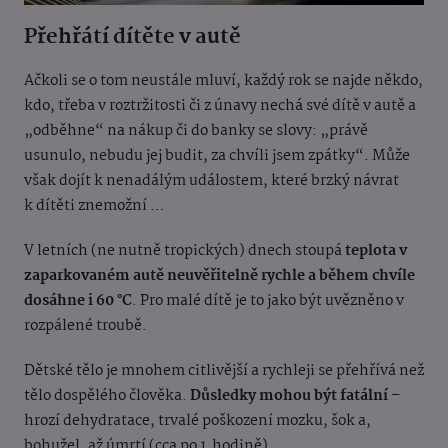
Přehřátí dítěte v autě
Ačkoli se o tom neustále mluví, každý rok se najde někdo,
kdo, třeba v roztržitosti či z únavy nechá své dítě v autě a
„odběhne“ na nákup či do banky se slovy: „právě
usunulo, nebudu jej budit, za chvíli jsem zpátky“. Může
však dojít k nenadálým událostem, které brzký návrat
k dítěti znemožní …
V letních (ne nutně tropických) dnech stoupá
teplota v
zaparkovaném autě neuvěřitelně rychle a během chvíle
dosáhne i 60 °C
. Pro malé dítě je to jako být uvězněno v
rozpálené troubě.
Dětské tělo je mnohem citlivější a rychleji se přehřívá než
tělo dospělého člověka.
Důsledky mohou být fatální
–
hrozí dehydratace, trvalé poškození mozku, šok a,
bohužel, až úmrtí (cca po 1 hodině).