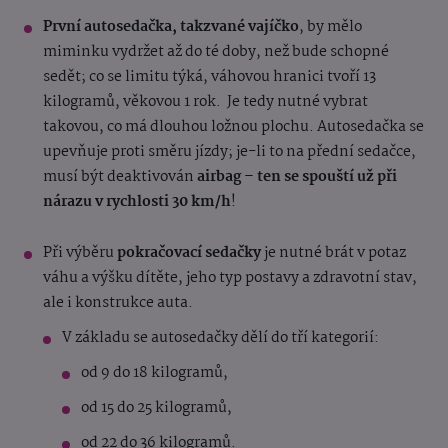
První autosedačka, takzvané vajíčko
, by mělo
miminku vydržet až do té doby, než bude schopné
sedět; co se limitu týká, váhovou hranici tvoří 13
kilogramů, věkovou 1 rok. Je tedy nutné vybrat
takovou, co má dlouhou ložnou plochu. Autosedačka se
upevňuje proti směru jízdy; je-li to na přední sedačce,
musí být deaktivován
airbag – ten se spouští už při
nárazu v rychlosti 30 km/h
!
Při výběru
pokračovací sedačky
je nutné brát v potaz
váhu a výšku dítěte, jeho typ postavy a zdravotní stav,
ale i konstrukce auta.
V základu se autosedačky dělí do tří kategorií:
od 9 do 18 kilogramů,
od 15 do 25 kilogramů,
od 22 do 36 kilogramů.