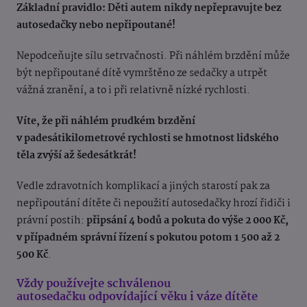
Základní pravidlo:
Děti autem nikdy nepřepravujte bez
autosedačky nebo nepřipoutané!
Nepodceňujte sílu setrvačnosti. Při náhlém brzdění může
být nepřipoutané dítě vymrštěno ze sedačky a utrpět
vážná zranění, a to i při relativně nízké rychlosti.
Víte, že při náhlém prudkém brzdění
v padesátikilometrové rychlosti se hmotnost lidského
těla zvýší až šedesátkrát!
Vedle zdravotních komplikací a jiných starostí pak za
nepřipoutání dítěte či nepoužití autosedačky hrozí řidiči i
právní postih:
připsání 4 bodů a pokuta do výše 2 000 Kč,
v případném správní řízení s pokutou potom 1 500 až 2
500 Kč
.
Vždy používejte
schválenou
autosedačku
odpovídající věku i váze dítěte