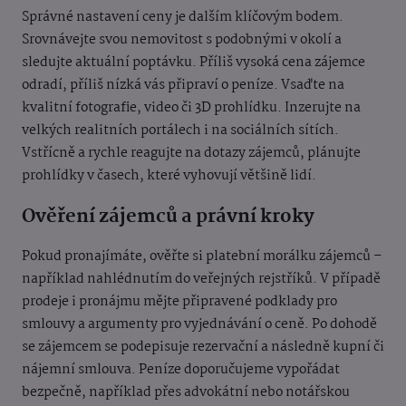
Správné nastavení ceny je dalším klíčovým bodem.
Srovnávejte svou nemovitost s podobnými v okolí a
sledujte aktuální poptávku. Příliš vysoká cena zájemce
odradí, příliš nízká vás připraví o peníze. Vsaďte na
kvalitní fotografie, video či 3D prohlídku. Inzerujte na
velkých realitních portálech i na sociálních sítích.
Vstřícně a rychle reagujte na dotazy zájemců, plánujte
prohlídky v časech, které vyhovují většině lidí.
Ověření zájemců a právní kroky
Pokud pronajímáte, ověřte si platební morálku zájemců –
například nahlédnutím do veřejných rejstříků. V případě
prodeje i pronájmu mějte připravené podklady pro
smlouvy a argumenty pro vyjednávání o ceně. Po dohodě
se zájemcem se podepisuje rezervační a následně kupní či
nájemní smlouva. Peníze doporučujeme vypořádat
bezpečně, například přes advokátní nebo notářskou