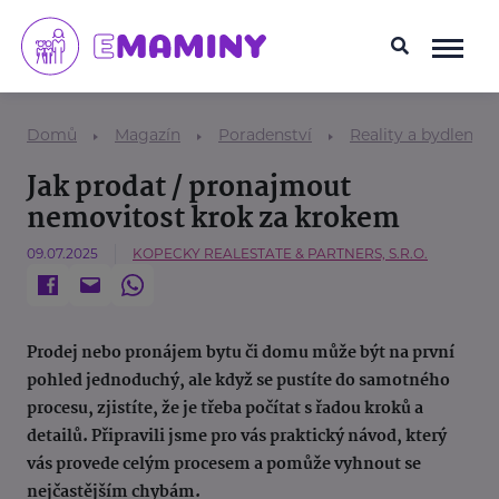
Domů
Magazín
Poradenství
Reality a bydlení
Jak prodat / pronajmout
nemovitost krok za krokem
09.07.2025
KOPECKY REALESTATE & PARTNERS, S.R.O.
Prodej nebo pronájem bytu či domu může být na první
pohled jednoduchý, ale když se pustíte do samotného
procesu, zjistíte, že je třeba počítat s řadou kroků a
detailů. Připravili jsme pro vás praktický návod, který
vás provede celým procesem a pomůže vyhnout se
nejčastějším chybám.