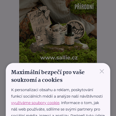
×
Maximální bezpečí pro vaše
REKLAMA
soukromí a cookies
K personalizaci obsahu a reklam, poskytování
funkcí sociálních médií a analýze naší návštěvnosti
Související články
využíváme soubory cookie
. Informace o tom, jak
náš web používáte, sdílíme se svými partnery pro
sociální média, inzerci a analýzy. Partneři tyto údaje