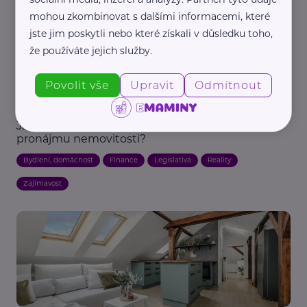
mohou zkombinovat s dalšími informacemi, které
jste jim poskytli nebo které získali v důsledku toho,
že používáte jejich služby.
Povolit vše
Upravit
Odmítnout
Reklama
KOPECKY RealEstate & Partners, s.r.o.
Jaké dokumenty potřebuji k prodeji nebo
pronájmu nemovitosti?
Bydlení, domácnost
Finance
Legislativa
Reality
Zajímavost