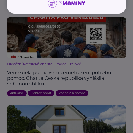
Podpora a pomoc
Zajímavost
Zdraví
Diecézní katolická charita Hradec Králové
Venezuela po ničivém zemětřesení potřebuje
pomoc. Charita Česká republika vyhlásila
veřejnou sbírku
Aktuálně
Dobročinnost
Podpora a pomoc