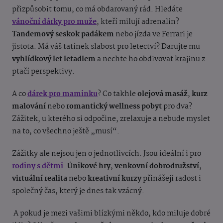
přizpůsobit tomu, co má obdarovaný rád. Hledáte
vánoční dárky pro muže
, kteří milují adrenalin?
Tandemový seskok padákem
nebo jízda ve Ferrari je
jistota. Má váš tatínek slabost pro letectví? Darujte mu
vyhlídkový let letadlem
a nechte ho obdivovat krajinu z
ptačí perspektivy.
A co
dárek pro maminku
? Co takhle
olejová masáž
,
kurz
malování
nebo
romantický wellness pobyt
pro dva?
Zážitek, u kterého si odpočine, zrelaxuje a nebude myslet
na to, co všechno ještě „musí“.
Zážitky ale nejsou jen o jednotlivcích. Jsou ideální i pro
rodiny s dětmi
.
Únikové hry
,
venkovní dobrodružství
,
virtuální realita
nebo
kreativní kurzy
přinášejí radost i
společný čas, který je dnes tak vzácný.
A pokud je mezi vašimi blízkými někdo, kdo miluje dobré