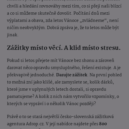
chvíli a hledání rovnováhy mezi tím, co si přejí naši blízcí
a co si můžeme skutečně dovolit. Počítání dnů mezi
výplatami a obava, zda letos Vánoce „zvládneme“, není
ničím neobvyklým. Dobrá zpráva je, že to letos může být
jinak.
Zážitky místo věcí. A klid místo stresu.
Pokud si letos přejete mít Vánoce bez shonu a zároveň
darovat něco opravdu smysluplného, řešení existuje. A je
překvapivě jednoduché.
Darujte zážitek
. Na první pohled
to možná zní jako klišé, ale zamyslete se, kolik dárků,
které jsme v uplynulých letech dostali, si opravdu
pamatujeme? A kolik z nich nám vytvořilo vzpomínky, o
kterých se vypráví i o několik Vánoc později?
Právě o to se stará největší česko-slovenská zážitková
agentura Adrop.cz. V její nabídce najdete přes
800