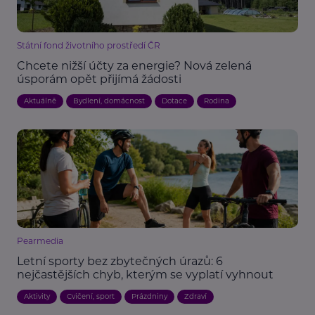
Státní fond životního prostředí ČR
Chcete nižší účty za energie? Nová zelená
úsporám opět přijímá žádosti
Aktuálně
Bydlení, domácnost
Dotace
Rodina
Pearmedia
Letní sporty bez zbytečných úrazů: 6
nejčastějších chyb, kterým se vyplatí vyhnout
Aktivity
Cvičení, sport
Prázdniny
Zdraví