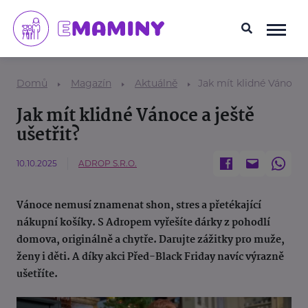
Domů
Magazín
Aktuálně
Jak mít klidné Vánoce a
Jak mít klidné Vánoce a ještě
ušetřit?
10.10.2025
ADROP S.R.O.
Vánoce nemusí znamenat shon, stres a přetékající
nákupní košíky. S Adropem vyřešíte dárky z pohodlí
domova, originálně a chytře. Darujte zážitky pro muže,
ženy i děti. A díky akci Před-Black Friday navíc výrazně
ušetříte.