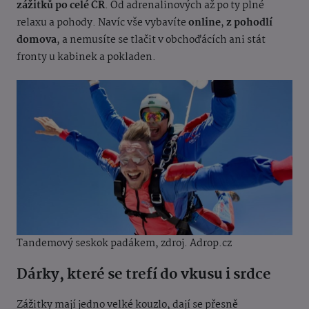
zážitků po celé ČR
. Od adrenalinových až po ty plné
relaxu a pohody. Navíc vše vybavíte
online
,
z pohodlí
domova
, a nemusíte se tlačit v obchoďácích ani stát
fronty u kabinek a pokladen.
Tandemový seskok padákem, z
droj. Adrop.cz
Dárky, které se trefí do vkusu i srdce
Zážitky mají jedno velké kouzlo, dají se přesně