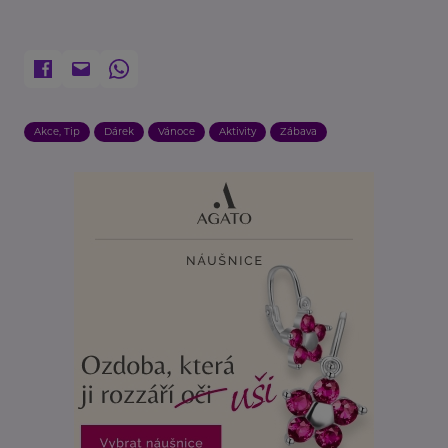
Akce, Tip
Dárek
Vánoce
Aktivity
Zábava