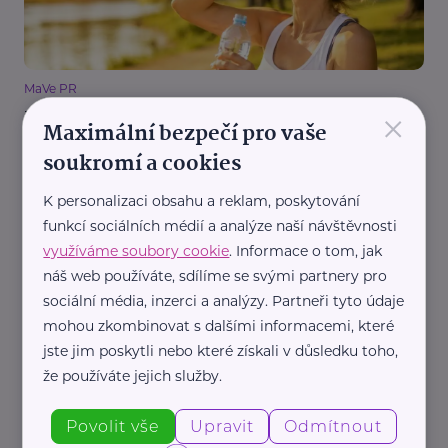
MaVe PR
×
Jak přežít letní vedra? Sedm tipů, které ochrání
Maximální bezpečí pro vaše
vaše srdce i zdraví
soukromí a cookies
Aktuálně
Bezpečnost
Zdraví
K personalizaci obsahu a reklam, poskytování
funkcí sociálních médií a analýze naší návštěvnosti
využíváme soubory cookie
. Informace o tom, jak
náš web používáte, sdílíme se svými partnery pro
sociální média, inzerci a analýzy. Partneři tyto údaje
mohou zkombinovat s dalšími informacemi, které
jste jim poskytli nebo které získali v důsledku toho,
Ministerstvo zdravotnictví ČR
že používáte jejich služby.
Kdy mohou být klinické studie šancí na novou
léčbu? Ministerstvo připravuje nový portál pro
Povolit vše
Upravit
Odmítnout
pacienty i jejich blízké