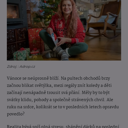
Zdroj: : Adrop.cz
Vánoce se neúprosně blíží. Na pultech obchodů brzy
začnou blikat světýlka, mezi regály znít koledy a děti
začínají nenápadně trousit svá přání. Měly by to být
svátky klidu, pohody a společně strávených chvil. Ale
ruku na srdce, kolikrát se to v posledních letech opravdu
povedlo?
Realita bývá spíš plná stresu, shánění dárků na poslední