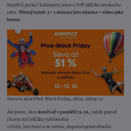
Největší pecka? Exkluzivní akce u TOP zážitku letošního
roku.
Větrný tunel: 3 + 1 minuta letu zdarma + video jako
bonus
.
Slevová akce Před-Black Friday, z
droj: Adrop.cz
Ale pozor, akce
končí už v pondělí 13. 10.
, takže pokud
chcete mít Ježíška vyřešeného
v klidu, bez front a se slevou, doporučujeme dlouho