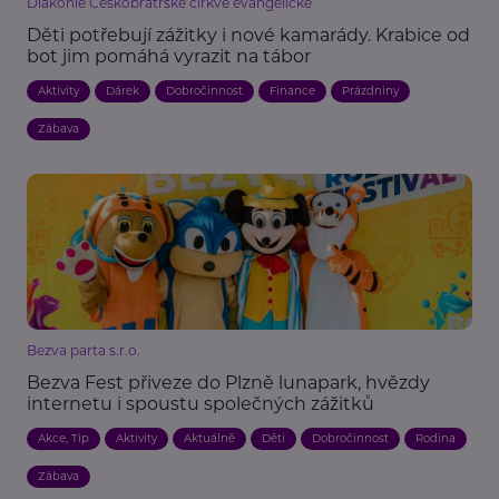
Diakonie Českobratrské církve evangelické
Děti potřebují zážitky i nové kamarády. Krabice od
bot jim pomáhá vyrazit na tábor
Aktivity
Dárek
Dobročinnost
Finance
Prázdniny
Zábava
Bezva parta s.r.o.
Bezva Fest přiveze do Plzně lunapark, hvězdy
internetu i spoustu společných zážitků
Akce, Tip
Aktivity
Aktuálně
Děti
Dobročinnost
Rodina
Zábava