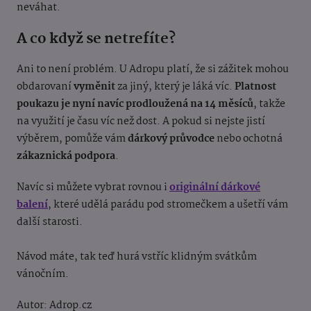
neváhat.
A co když se netrefíte?
Ani to není problém. U Adropu platí, že si zážitek mohou
obdarovaní
vyměnit
za jiný, který je láká víc.
Platnost
poukazu je nyní navíc prodloužená na 14 měsíců
, takže
na využití je času víc než dost. A pokud si nejste jistí
výběrem, pomůže vám
dárkový průvodce
nebo ochotná
zákaznická podpora
.
Navíc si můžete vybrat rovnou i
originální dárkové
balení
, které udělá parádu pod stromečkem a ušetří vám
další starosti.
Návod máte, tak teď hurá vstříc klidným svátkům
vánočním.
Autor: Adrop.cz