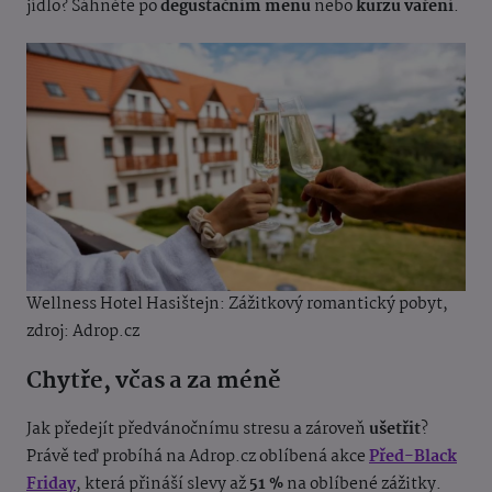
jídlo? Sáhněte po
degustačním menu
nebo
kurzu vaření
.
Wellness Hotel Hasištejn: Zážitkový romantický pobyt,
z
droj: Adrop.cz
Chytře, včas a za méně
Jak předejít předvánočnímu stresu a zároveň
ušetřit
?
Právě teď probíhá na Adrop.cz oblíbená akce
Před-Black
Friday
, která přináší slevy až
51 %
na oblíbené zážitky.