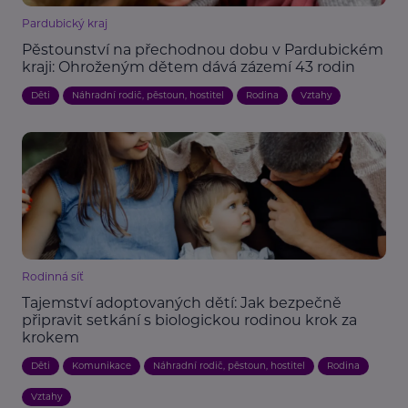
Pardubický kraj
Pěstounství na přechodnou dobu v Pardubickém
kraji: Ohroženým dětem dává zázemí 43 rodin
Děti
Náhradní rodič, pěstoun, hostitel
Rodina
Vztahy
Rodinná síť
Tajemství adoptovaných dětí: Jak bezpečně
připravit setkání s biologickou rodinou krok za
krokem
Děti
Komunikace
Náhradní rodič, pěstoun, hostitel
Rodina
Vztahy