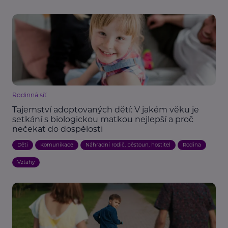
Rodinná síť
Tajemství adoptovaných dětí: V jakém věku je
setkání s biologickou matkou nejlepší a proč
nečekat do dospělosti
Děti
Komunikace
Náhradní rodič, pěstoun, hostitel
Rodina
Vztahy