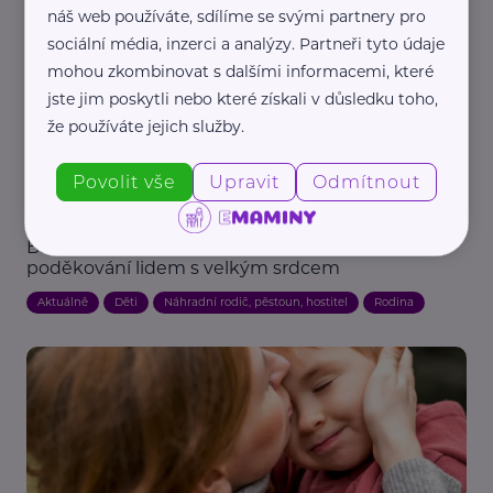
náš web používáte, sdílíme se svými partnery pro
sociální média, inzerci a analýzy. Partneři tyto údaje
mohou zkombinovat s dalšími informacemi, které
jste jim poskytli nebo které získali v důsledku toho,
že používáte jejich služby.
Povolit vše
Upravit
Odmítnout
Redakce eMaminy.cz
Bábovkový den 2026: Sladká výzva jako
poděkování lidem s velkým srdcem
Aktuálně
Děti
Náhradní rodič, pěstoun, hostitel
Rodina