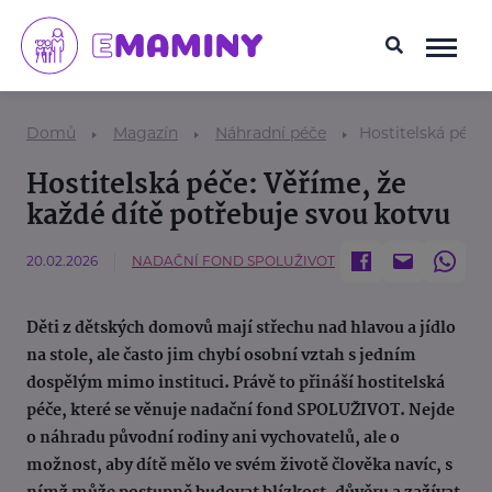
Domů
Magazín
Náhradní péče
Hostitelská péče:
Hostitelská péče: Věříme, že
každé dítě potřebuje svou kotvu
20.02.2026
NADAČNÍ FOND SPOLUŽIVOT
Děti z dětských domovů mají střechu nad hlavou a jídlo
na stole, ale často jim chybí osobní vztah s jedním
dospělým mimo instituci. Právě to přináší hostitelská
péče, které se věnuje nadační fond SPOLUŽIVOT. Nejde
o náhradu původní rodiny ani vychovatelů, ale o
možnost, aby dítě mělo ve svém životě člověka navíc, s