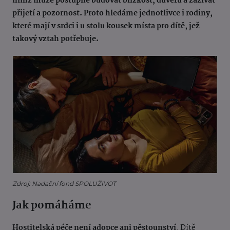
nímž může postupně budovat blízkost, důvěru a zažívat
přijetí a pozornost. Proto hledáme jednotlivce i rodiny,
které mají v srdci i u stolu kousek místa pro dítě, jež
takový vztah potřebuje.
Zdroj: Nadační fond SPOLUŽIVOT
Jak pomáháme
Hostitelská péče není adopce ani pěstounství
. Dítě