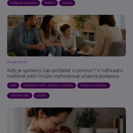
Podpora a pomoc
Rodina
Vztahy
Rodinná síť
Kdy je správný čas požádat o pomoc? V náhradní
rodinné péči může rozhodovat včasná podpora
Děti
Náhradní rodič, pěstoun, hostitel
Podpora a pomoc
Výchova dětí
Vztahy