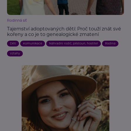
Rodinná síť
Tajemství adoptovaných dětí: Proč touží znát své
kořeny a co je to genealogické zmatení
Děti
Komunikace
Náhradní rodič, pěstoun, hostitel
Rodina
Vztahy