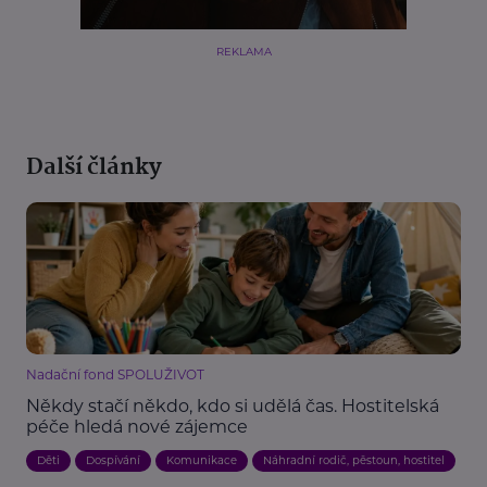
REKLAMA
Další články
Nadační fond SPOLUŽIVOT
Někdy stačí někdo, kdo si udělá čas. Hostitelská
péče hledá nové zájemce
Děti
Dospívání
Komunikace
Náhradní rodič, pěstoun, hostitel