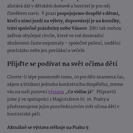
zůstává dál v dětském domově a hostitel je pro něj
člověkem navíc. V praxi
propojujeme dospělé s dětmi,
kteří s nimi jezdí na výlety, doprovázejí je na kroužky,
tráví společně prázdniny nebo Vánoce
. Děti tak mohou
zažívat obyčejné chvíle, které ve své dosavadní
zkušenosti často nepoznaly – společné pečení, nedělní
procházku nebo jen povídání u večeře.
Přijďte se podívat na svět očima dětí
Chcete-li lépe porozumět tomu, co pro děti znamená čas,
zájem a blízkost jednoho konkrétního dospělého, zveme
vás na naši putovní
výstavu
„
Co vidím já
“. Připravili
jsme ji ve spolupráci s Magistrátem hl. m. Prahy a
představujeme jejím prostřednictvím svět očima dětí v
hostitelské péči.
Aktuálně se výstava stěhuje na Prahu 9
.