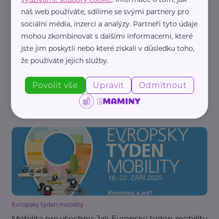
náš web používáte, sdílíme se svými partnery pro
sociální média, inzerci a analýzy. Partneři tyto údaje
mohou zkombinovat s dalšími informacemi, které
jste jim poskytli nebo které získali v důsledku toho,
že používáte jejich služby.
Platforma VIZE 0, z.ú.
Zimní výzvy na silnicích: Průvodce bezpečnou
Povolit vše
Upravit
Odmítnout
jízdou
Bezpečnost
Auto, moto
Cestování
Evropský týden mobility
Mobilita pro všechny: Jak Evropský týden mobility