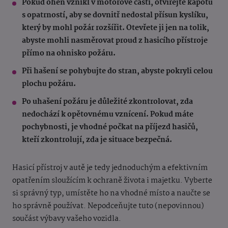
Pokud oheň vznikl v motorové části, otvírejte kapotu
s opatrností, aby se dovnitř nedostal přísun kyslíku,
který by mohl požár rozšířit. Otevřete ji jen na tolik,
abyste mohli nasměrovat proud z hasicího přístroje
přímo na ohnisko požáru.
Při hašení se pohybujte do stran, abyste pokryli celou
plochu požáru.
Po uhašení požáru je důležité zkontrolovat, zda
nedochází k opětovnému vznícení. Pokud máte
pochybnosti, je vhodné počkat na příjezd hasičů,
kteří zkontrolují, zda je situace bezpečná.
Hasicí přístroj v autě je tedy jednoduchým a efektivním
opatřením sloužícím k ochraně života i majetku. Vyberte
si správný typ, umístěte ho na vhodné místo a naučte se
ho správně používat. Nepodceňujte tuto (nepovinnou)
součást výbavy vašeho vozidla.