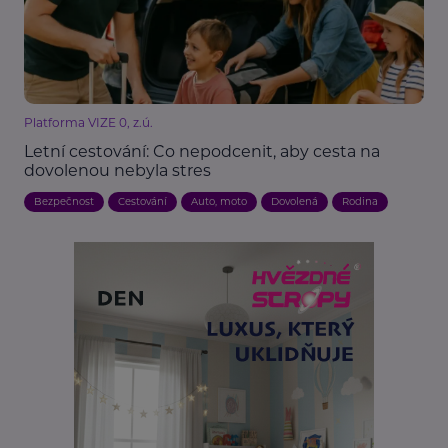
Platforma VIZE 0, z.ú.
Letní cestování: Co nepodcenit, aby cesta na
dovolenou nebyla stres
Bezpečnost
Cestování
Auto, moto
Dovolená
Rodina