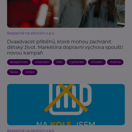
Bezpečně na silnicích o.p.s.
Dvaadvacet příběhů, které mohou zachránit
dětský život. Markétina dopravní výchova spouští
novou kampaň
Bezpečnost
Cestování
Děti
Cyklistika
Chování
Rodina
Škola
Zdraví
Bezpečně na silnicích o.p.s.