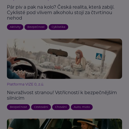
Pár piv a pak na kolo? Česká realita, která zabíjí.
Cyklisté pod vlivem alkoholu stojí za čtvrtinou
nehod
Aktivity
Bezpečnost
Cyklistika
Platforma VIZE 0, z.ú.
Nevraživost stranou! Vstřícností k bezpečnějším
silnicím
Bezpečnost
Cestování
Chování
Auto, moto