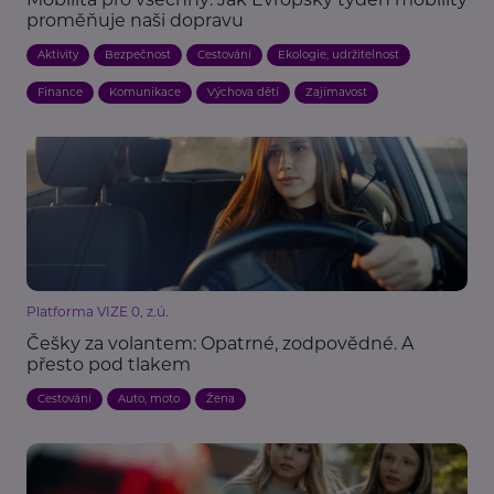
proměňuje naši dopravu
Aktivity
Bezpečnost
Cestování
Ekologie, udržitelnost
Finance
Komunikace
Výchova dětí
Zajímavost
Platforma VIZE 0, z.ú.
Češky za volantem: Opatrné, zodpovědné. A
přesto pod tlakem
Cestování
Auto, moto
Žena