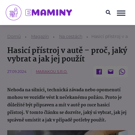
Domů
Magazín
Na cestách
Hasicí přístroj v autě
Hasicí přístroj v autě – proč, jaký
vybrat a jak jej použít
27.09.2024
MARAKOU S.R.O.
Nehoda na silnici, technická závada nebo opomenutí
mohou ve vozidle vést k nečekanému požáru. Proto je
důležité být připraven a mít v autě po ruce hasicí
přístroj. V tomto článku se dozvíte, jaký si vybrat, jak jej
správně umístit a jak v případě potřeby použít.