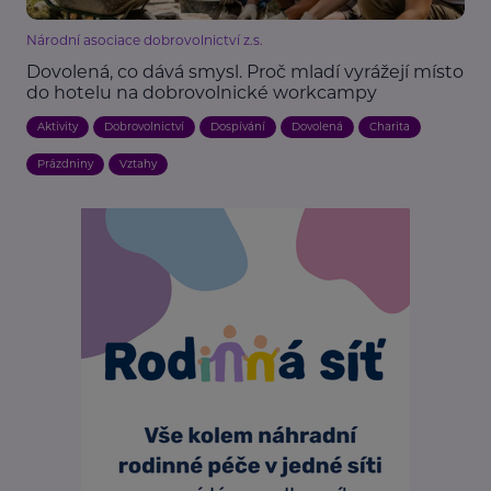
Národní asociace dobrovolnictví z.s.
Dovolená, co dává smysl. Proč mladí vyrážejí místo
do hotelu na dobrovolnické workcampy
Aktivity
Dobrovolnictví
Dospívání
Dovolená
Charita
Prázdniny
Vztahy