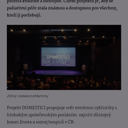
prožita kvalitně a důstojně. Cílem projektu je, aby se
paliativní péče stala známou a dostupnou pro všechny,
kteří ji potřebují.
Zdroj: redakce eMaminy
Projekt DOMESTICI propojuje svět extrémní cyklistiky s
hlubokým společenským posláním: zajistit důstojný
konec života a rozvoj hospiců v ČR.