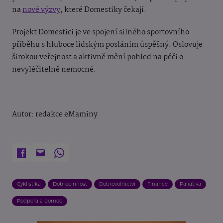
na
nové výzvy
, které Domestiky čekají.
Projekt Domestici je ve spojení silného sportovního
příběhu s hluboce lidským posláním úspěšný. Oslovuje
širokou veřejnost a aktivně mění pohled na péči o
nevyléčitelně nemocné.
Autor: redakce eMaminy
Cyklistika
Dobročinnost
Dobrovolnictví
Finance
Paliativa
Podpora a pomoc