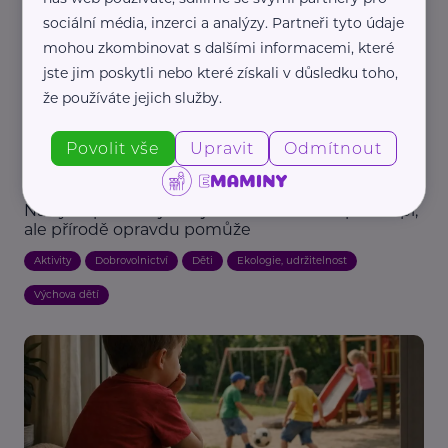
sociální média, inzerci a analýzy. Partneři tyto údaje
mohou zkombinovat s dalšími informacemi, které
jste jim poskytli nebo které získali v důsledku toho,
že používáte jejich služby.
Povolit vše
Upravit
Odmítnout
Spolek Ukliďme Česko
Na výlet přibalte ještě jednu věc. Možná překvapí,
ale přírodě opravdu pomůže
Aktivity
Dobrovolnictví
Děti
Ekologie, udržitelnost
Výchova dětí