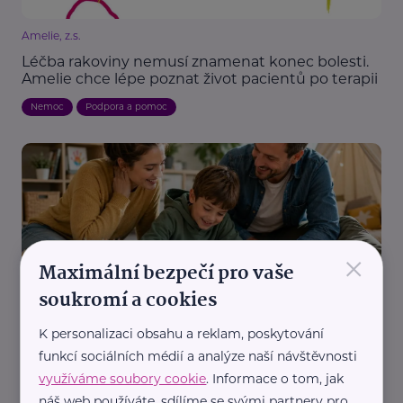
Amelie, z.s.
Léčba rakoviny nemusí znamenat konec bolesti.
Amelie chce lépe poznat život pacientů po terapii
Nemoc
Podpora a pomoc
×
Maximální bezpečí pro vaše
Nadační fond SPOLUŽIVOT
soukromí a cookies
Někdy stačí někdo, kdo si udělá čas. Hostitelská
péče hledá nové zájemce
K personalizaci obsahu a reklam, poskytování
funkcí sociálních médií a analýze naší návštěvnosti
Děti
Dospívání
Komunikace
Náhradní rodič, pěstoun, hostitel
využíváme soubory cookie
. Informace o tom, jak
Podpora a pomoc
Rodina
Vztahy
náš web používáte, sdílíme se svými partnery pro