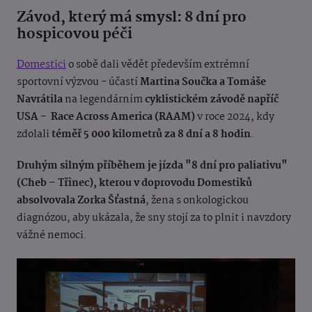
Závod, který má smysl: 8 dní pro
hospicovou péči
Domestici
o sobě dali vědět především extrémní
sportovní výzvou - účastí
Martina Součka a Tomáše
Navrátila
na legendárním
cyklistickém závodě napříč
USA - Race Across America (RAAM)
v roce 2024, kdy
zdolali
téměř 5 000 kilometrů
za 8 dní a 8 hodin
.
Druhým silným příběhem je jízda "8 dní pro paliativu"
(Cheb – Třinec), kterou v doprovodu Domestiků
absolvovala Zorka Šťastná
, žena s onkologickou
diagnózou, aby ukázala, že sny stojí za to plnit i navzdory
vážné nemoci.