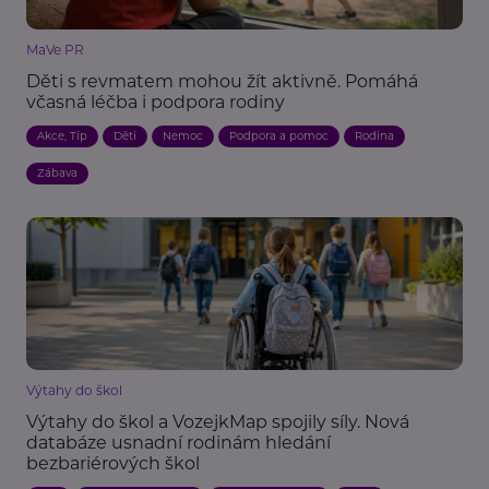
MaVe PR
Děti s revmatem mohou žít aktivně. Pomáhá
včasná léčba i podpora rodiny
Akce, Tip
Děti
Nemoc
Podpora a pomoc
Rodina
Zábava
Výtahy do škol
Výtahy do škol a VozejkMap spojily síly. Nová
databáze usnadní rodinám hledání
bezbariérových škol