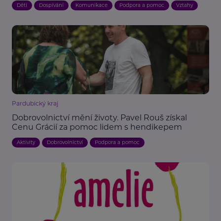
Děti
Dospívání
Komunikace
Podpora a pomoc
Vztahy
Pardubický kraj
Dobrovolnictví mění životy. Pavel Rouš získal
Cenu Grácií za pomoc lidem s hendikepem
Aktivity
Dobrovolnictví
Podpora a pomoc