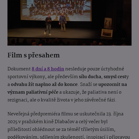
Film s přesahem
Dokument
8 dní a 8 hodin
nesleduje pouze úctyhodné
sportovní výkony, ale především
sílu ducha
,
smysl cest
y
a
odvahu žít naplno až do konce
. Snaží se
upozornit na
význam paliativní péče
a ukazuje, že paliativa není o
rezignaci, ale o kvalitě života v jeho závěrečné fázi.
Neveřejná předpremiéra filmu se uskutečnila 23. října
2025 v pražském kině Dlabačov a celý večer byl
příležitostí ohlédnout se za téměř tříletým úsilím,
poděkováním, sdílením zkušeností, inspirací i přípravou