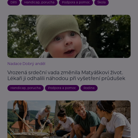
Děti
Handicap, porucha
Podpora a pomoc
Škola
Nadace Dobrý anděl
Vrozená srdeční vada změnila Matyáškovi život.
Lékaři ji odhalili náhodou při vyšetření průdušek
Handicap, porucha
Podpora a pomoc
Rodina