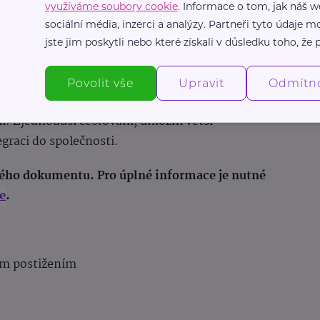
využíváme soubory cookie
. Informace o tom, jak náš w
ostupů:
Vydávání a obnova průkazů bude
sociální média, inzerci a analýzy. Partneři tyto údaje
jste jim poskytli nebo které získali v důsledku toho, že p
 budou k dispozici i digitální verze průkazů.
Povolit vše
Upravit
Odmítn
rok vpřed pro zlepšení života osob se
i. Zjednoduší cestování, umožní větší
egraci do společnosti.
hlého dokumentu. Pro úplné informace je nutné
e
.
ním postižením