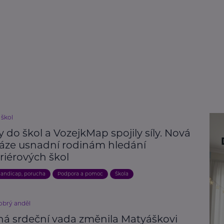
 škol
 do škol a VozejkMap spojily síly. Nová
áze usnadní rodinám hledání
riérových škol
andicap, porucha
Podpora a pomoc
Škola
brý anděl
ná srdeční vada změnila Matyáškovi