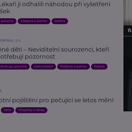
 Lékaři ji odhalili náhodou při vyšetření
šek
, porucha
Podpora a pomoc
Rodina
binson, z.ú.
né děti – Neviditelní sourozenci, kteří
potřebují pozornost
andicap, porucha
Komunikace
Podpora a pomoc
Rodina
íť
tní pojištění pro pečující se letos mění
Péče
Příspěvky a dávky