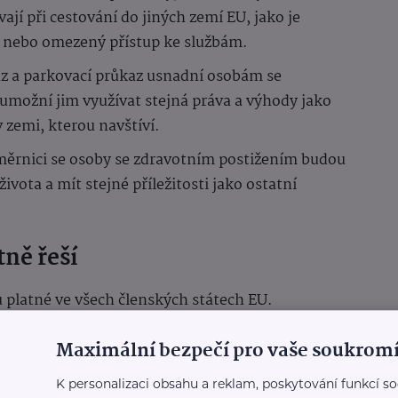
jí při cestování do jiných zemí EU, jako je
u nebo omezený přístup ke službám.
z a parkovací průkaz usnadní osobám se
umožní jim využívat stejná práva a výhody jako
zemi, kterou navštíví.
měrnici se osoby se zdravotním postižením budou
ivota a mít stejné příležitosti jako ostatní
ně řeší
platné ve všech členských státech EU.
zů budou mít nárok na stejné služby a výhody
Maximální bezpečí pro vaše soukromí
m v dané zemi (např. bezplatný vstup,
ovací místa).
K personalizaci obsahu a reklam, poskytování funkcí so