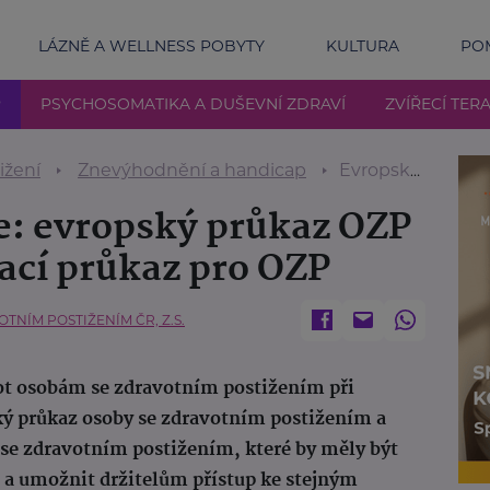
LÁZNĚ A WELLNESS POBYTY
KULTURA
POM
P
PSYCHOSOMATIKA A DUŠEVNÍ ZDRAVÍ
ZVÍŘECÍ TERA
ižení
Znevýhodnění a handicap
Evropská směrnice: evropský průkaz OZP a evropský parkovací průkaz pro OZP
e: evropský průkaz OZP
ací průkaz pro OZP
NÍM POSTIŽENÍM ČR, Z.S.
vot osobám se zdravotním postižením při
ký průkaz osoby se zdravotním postižením a
 se zdravotním postižením, které by měly být
 a umožnit držitelům přístup ke stejným