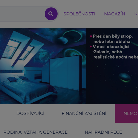
SPOLEČNOSTI
MAGAZÍN
K
DOSPÍVAJÍCÍ
FINANČNÍ ZAJIŠTĚNÍ
NEMOC
RODINA, VZTAHY, GENERACE
NÁHRADNÍ PÉČE