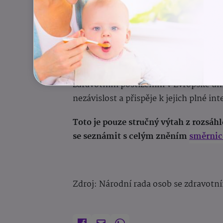
Zjednodušení administrativních p
jednodušší a jednotnější.
Digitální verze:
Kromě fyzické verze
Tato směrnice představuje významný k
zdravotním postižením v Evropské uni
nezávislost a přispěje k jejich plné int
Toto je pouze stručný výtah z rozsá
se seznámit s celým zněním
směrnic
Zdroj: Národní rada osob se zdravot