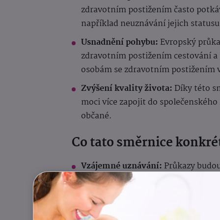
zdravotním postižením často potkáva
například neuznávání jejich status
Usnadnění pohybu:
Evropský průka
zdravotním postižením cestování a 
osobám se zdravotním postižením v 
Zvýšení kvality života:
Díky této s
moci více zapojit do společenského ž
občané.
Co tato směrnice konkrét
Vzájemné uznávání:
Průkazy budou 
Přístup ke službám:
Držitelé průka
jako osoby se zdravotním postižení
přednostní přístup, vyhrazená park