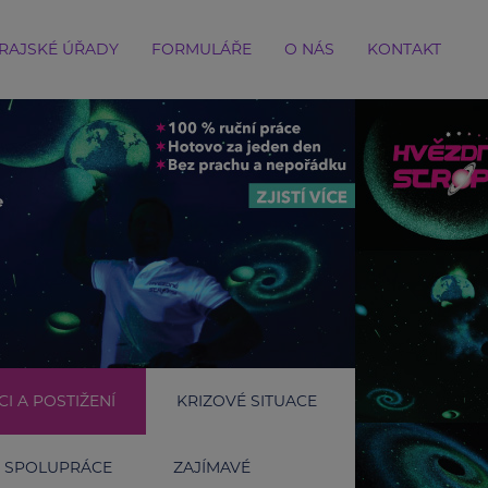
RAJSKÉ ÚŘADY
FORMULÁŘE
O NÁS
KONTAKT
I A POSTIŽENÍ
KRIZOVÉ SITUACE
SPOLUPRÁCE
ZAJÍMAVÉ