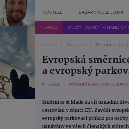
SOUTĚŽE
BAZAR S OBLEČENÍM
NEMOCI
ZNEVÝHODNĚNÍ A HANDICA
Domů
Magazín
Nemoci a post
Evropská směrnic
a evropský parkov
04.12.2024
NÁRODNÍ RADA OSOB SE ZDRAVOT
Směrnice si klade za cíl usnadnit ži
cestování v rámci EU. Zavádí evrops
evropský parkovací průkaz pro osoby
uznávány ve všech členských státech