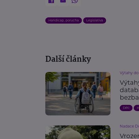
Handicap, porucha
Legislativa
Další články
Výtahy do
Výtahy
datab
bezba
Děti
H
Nadace Do
Vroze