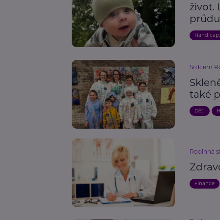
život.
průdu
Handicap
Srdcem Ro
Skleně
také 
Děti
H
Rodinná s
Zdravo
Finance