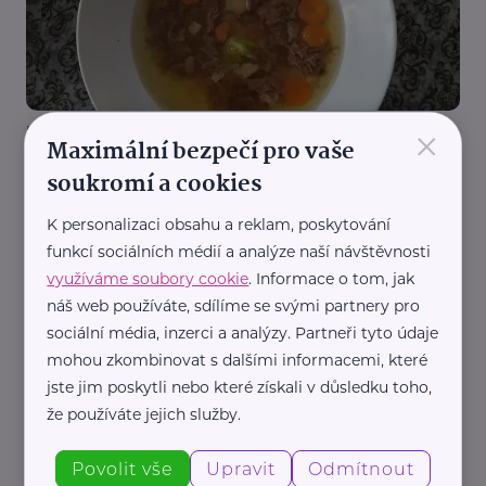
×
Redakce eMaminy.cz
Maximální bezpečí pro vaše
Hovězí vývar
soukromí a cookies
Recepty
Bezlepkové
K personalizaci obsahu a reklam, poskytování
funkcí sociálních médií a analýze naší návštěvnosti
využíváme soubory cookie
. Informace o tom, jak
náš web používáte, sdílíme se svými partnery pro
sociální média, inzerci a analýzy. Partneři tyto údaje
mohou zkombinovat s dalšími informacemi, které
jste jim poskytli nebo které získali v důsledku toho,
Redakce eMaminy.cz
že používáte jejich služby.
Koprová omáčka s vajíčkem nebo hovězím
masem
Povolit vše
Upravit
Odmítnout