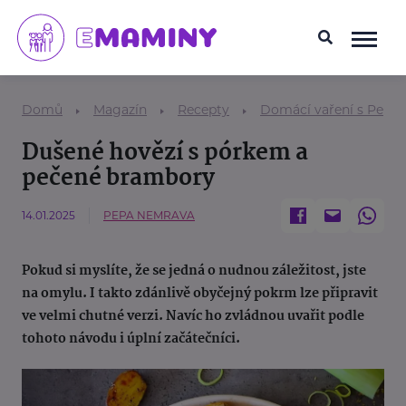
Domů
Magazín
Recepty
Domácí vaření s Pepo
Dušené hovězí s pórkem a
pečené brambory
14.01.2025
PEPA NEMRAVA
Pokud si myslíte, že se jedná o nudnou záležitost, jste
na omylu. I takto zdánlivě obyčejný pokrm lze připravit
ve velmi chutné verzi. Navíc ho zvládnou uvařit podle
tohoto návodu i úplní začátečníci.