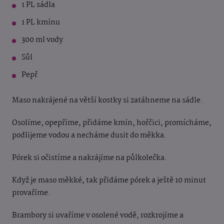
1 PL sádla
1 PL kmínu
300 ml vody
Sůl
Pepř
Maso nakrájené na větší kostky si zatáhneme na sádle.
Osolíme, opepříme, přidáme kmín, hořčici, promícháme,
podlijeme vodou a necháme dusit do měkka.
Pórek si očistíme a nakrájíme na půlkolečka.
Když je maso měkké, tak přidáme pórek a ještě 10 minut
provaříme.
Brambory si uvaříme v osolené vodě, rozkrojíme a