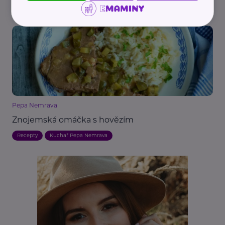
Recepty
Pepa Nemrava
Znojemská omáčka s hovězím
Recepty
Kuchař Pepa Nemrava