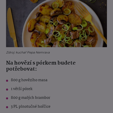
Zdroj: kuchař Pepa Nemrava
Na hovězí s pórkem budete
potřebovat:
800 g hovězího masa
1 větší pórek
800 g malých brambor
3 PL plnotučné hořčice