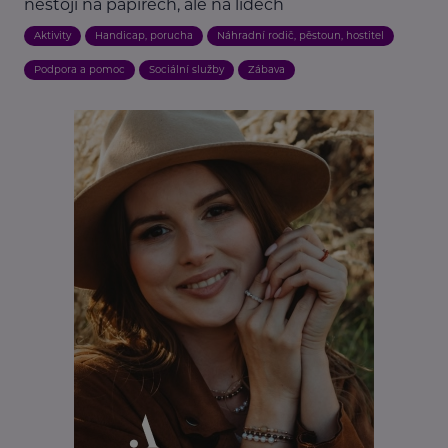
nestojí na papírech, ale na lidech
Aktivity
Handicap, porucha
Náhradní rodič, pěstoun, hostitel
Podpora a pomoc
Sociální služby
Zábava