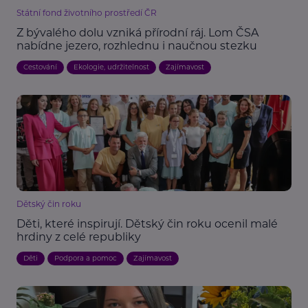
Státní fond životního prostředí ČR
Z bývalého dolu vzniká přírodní ráj. Lom ČSA
nabídne jezero, rozhlednu i naučnou stezku
Cestování
Ekologie, udržitelnost
Zajímavost
Dětský čin roku
Děti, které inspirují. Dětský čin roku ocenil malé
hrdiny z celé republiky
Děti
Podpora a pomoc
Zajímavost