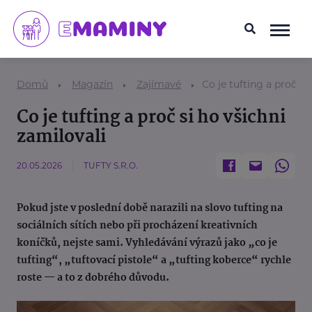
Domů
Magazín
Zajímavé
Co je tufting a proč si
Co je tufting a proč si ho všichni
zamilovali
20.05.2026
TUFTY S.R.O.
Pokud jste v poslední době narazili na slovo tufting na
sociálních sítích nebo při procházení kreativních
koníčků, nejste sami. Vyhledávání výrazů jako „co je
tufting“, „tuftovací pistole“ a „tufting koberce“ rychle
roste — a to z dobrého důvodu.