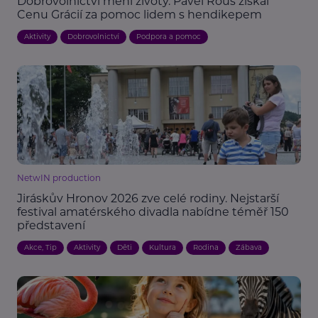
Dobrovolnictví mění životy. Pavel Rouš získal
Cenu Grácií za pomoc lidem s hendikepem
Aktivity
Dobrovolnictví
Podpora a pomoc
NetwIN production
Jiráskův Hronov 2026 zve celé rodiny. Nejstarší
festival amatérského divadla nabídne téměř 150
představení
Akce, Tip
Aktivity
Děti
Kultura
Rodina
Zábava