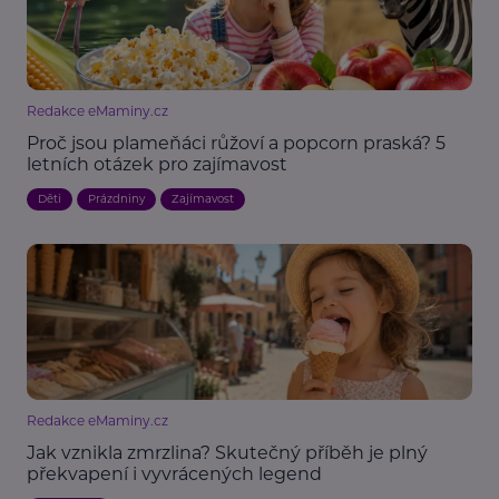
Redakce eMaminy.cz
Proč jsou plameňáci růžoví a popcorn praská? 5
letních otázek pro zajímavost
Děti
Prázdniny
Zajímavost
Redakce eMaminy.cz
Jak vznikla zmrzlina? Skutečný příběh je plný
překvapení i vyvrácených legend